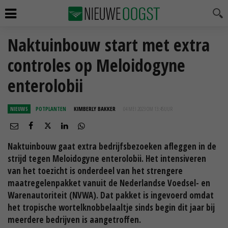
Naktuinbouw start met extra
controles op Meloidogyne
enterolobii
NIEUWS
POTPLANTEN
KIMBERLY BAKKER
04 MEI 2023 OM 13:45
UUR
Naktuinbouw gaat extra bedrijfsbezoeken afleggen in de
strijd tegen Meloidogyne enterolobii. Het intensiveren
van het toezicht is onderdeel van het strengere
maatregelenpakket vanuit de Nederlandse Voedsel- en
Warenautoriteit (NVWA). Dat pakket is ingevoerd omdat
het tropische wortelknobbelaaltje sinds begin dit jaar bij
meerdere bedrijven is aangetroffen.