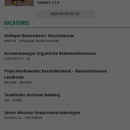
GEBRUIKT, P.O.A.
MEER ADVERTENTIES
VACATURES
Verkoper Binnendienst Glastuinbouw
KARO BV - ZWAAGDIJK, NOORD-HOLLAND,
Accountmanager Organische Bodemverbeteraars
COMGOED B.V. - NL
Projectmedewerker BoerenNetwerk – Natuurinclusieve
Landbouw
WIJ.LAND - ABCOUDE
Teamleider instroom kwekerij
IBN - SCHAIJK
Senior Adviseur Gewassenverzekeringen
AGRIVER U.A. - ZOETERMEER