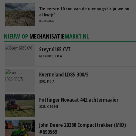
‘De eerste 10 ton van de uienoogst zijn we nu
al kwijt’
06-08-2026
NIEUW OP
MECHANISATIE
MARKT.NL
Steyr 6185 CVT
GEBRUIKT, P.O.A.
Kverneland LD85-300/5
2002, P.O.A.
Pottinger Novacat 442 achtermaaier
2025, € 24.941
John Deere 2026R Compacttrekker (MID)
#690569