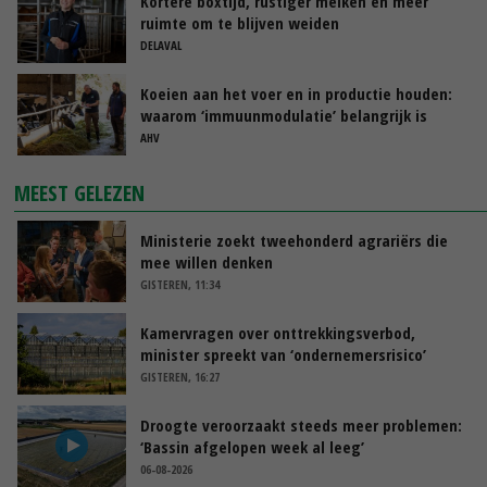
Kortere boxtijd, rustiger melken en meer
ruimte om te blijven weiden
DELAVAL
Koeien aan het voer en in productie houden:
waarom ‘immuunmodulatie’ belangrijk is
tijdens de transitieperiode
AHV
MEEST GELEZEN
Ministerie zoekt tweehonderd agrariërs die
mee willen denken
GISTEREN, 11:34
Kamervragen over onttrekkingsverbod,
minister spreekt van ‘ondernemersrisico’
GISTEREN, 16:27
Droogte veroorzaakt steeds meer problemen:
‘Bassin afgelopen week al leeg’
06-08-2026