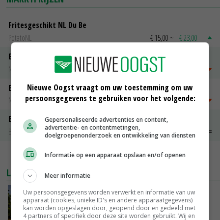
Fritesgeschikt NL Du Be
PotatoNL
€ 15,00
~
€ 23,00
Emmeloord Tarwe
Noteringen
€ 205,00
~
€ 208,00
Nieuwe Oogst vraagt om uw toestemming om uw
Emmeloord Schaaltjespeen
persoonsgegevens te gebruiken voor het volgende:
Noteringen
€ 5,00
~
€ 20,00
Bintje A 28/35
Gepersonaliseerde advertenties en content,
advertentie- en contentmetingen,
Bintje Info
€ 48,00
~
€ 52,00
doelgroepenonderzoek en ontwikkeling van diensten
MEER MARKTPRIJZEN
Informatie op een apparaat opslaan en/of openen
LAATSTE NIEUWS
Meer informatie
Uw persoonsgegevens worden verwerkt en informatie van uw
Kamervragen over onttrekkingsverbod,
apparaat (cookies, unieke ID's en andere apparaatgegevens)
minister spreekt van ‘ondernemersrisico’
kan worden opgeslagen door, geopend door en gedeeld met
GISTEREN, 16:27
4 partners of specifiek door deze site worden gebruikt. Wij en