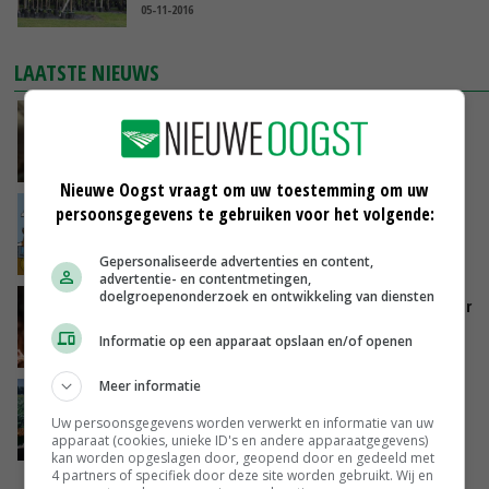
05-11-2016
LAATSTE NIEUWS
‘Samenwerking A-ware en Amalthea gaat
zorgen voor meer balans’
GISTEREN, 16:01
Nieuwe Oogst vraagt om uw toestemming om uw
persoonsgegevens te gebruiken voor het volgende:
Internationale vraag naar geitenzuivel blijft
groot: Nederland in Europese top
GISTEREN, 15:33
Gepersonaliseerde advertenties en content,
advertentie- en contentmetingen,
doelgroepenonderzoek en ontwikkeling van diensten
Vlaamse varkensstapel krimpt, pluimveesector
groeit door schaalvergroting
Informatie op een apparaat opslaan en/of openen
GISTEREN, 15:20
Meer informatie
‘Cijfer jezelf niet weg en doe vooral ook waar
je gelukkig van wordt’
Uw persoonsgegevens worden verwerkt en informatie van uw
apparaat (cookies, unieke ID's en andere apparaatgegevens)
GISTEREN, 13:31
kan worden opgeslagen door, geopend door en gedeeld met
4 partners of specifiek door deze site worden gebruikt. Wij en