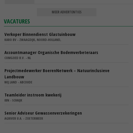
MEER ADVERTENTIES
VACATURES
Verkoper Binnendienst Glastuinbouw
KARO BV - ZWAAGDIJK, NOORD-HOLLAND,
Accountmanager Organische Bodemverbeteraars
COMGOED B.V. - NL
Projectmedewerker BoerenNetwerk – Natuurinclusieve
Landbouw
WIJ.LAND - ABCOUDE
Teamleider instroom kwekerij
IBN - SCHAIJK
Senior Adviseur Gewassenverzekeringen
AGRIVER U.A. - ZOETERMEER