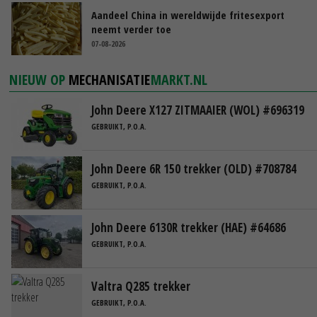
Aandeel China in wereldwijde fritesexport
neemt verder toe
07-08-2026
NIEUW OP
MECHANISATIE
MARKT.NL
John Deere X127 ZITMAAIER (WOL) #696319
GEBRUIKT, P.O.A.
John Deere 6R 150 trekker (OLD) #708784
GEBRUIKT, P.O.A.
John Deere 6130R trekker (HAE) #64686
GEBRUIKT, P.O.A.
Valtra Q285 trekker
GEBRUIKT, P.O.A.