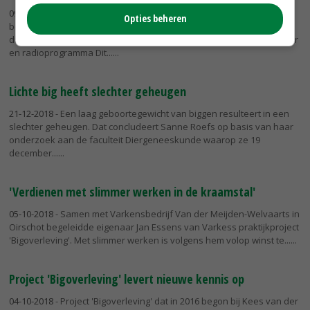
09-01-2019
- Als het aan Varkens in Nood ligt, wordt de toomgrootte
Opties beheren
begrensd. Dat zei Frederieke Schouten van de
dierenwelzijnsorganisatie dinsdag in televisieprogramma Nieuwsuur
en radioprogramma Dit...
Lichte big heeft slechter geheugen
21-12-2018
- Een laag geboortegewicht van biggen resulteert in een
slechter geheugen. Dat concludeert Sanne Roefs op basis van haar
onderzoek aan de faculteit Diergeneeskunde waarop ze 19
december...
'Verdienen met slimmer werken in de kraamstal'
05-10-2018
- Samen met Varkensbedrijf Van der Meijden-Welvaarts in
Oirschot begeleidde eigenaar Jan Essens van Varkess praktijkproject
'Bigoverleving'. Met slimmer werken is volgens hem volop winst te...
Project 'Bigoverleving' levert nieuwe kennis op
04-10-2018
- Project 'Bigoverleving' dat in 2016 begon bij Kees van der