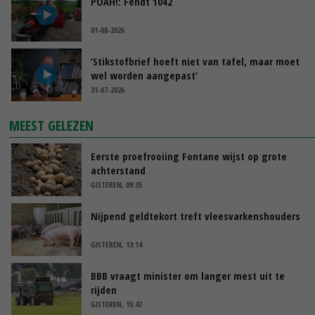
POAH!: Fendt 1042
01-08-2026
‘Stikstofbrief hoeft niet van tafel, maar moet
wel worden aangepast’
31-07-2026
MEEST GELEZEN
Eerste proefrooiing Fontane wijst op grote
achterstand
GISTEREN, 09:35
Nijpend geldtekort treft vleesvarkenshouders
GISTEREN, 13:14
BBB vraagt minister om langer mest uit te
rijden
GISTEREN, 15:47