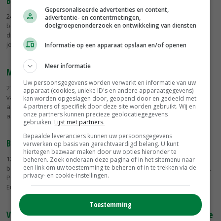
Boer moet biggensterfte vergelijken met collega's
Gepersonaliseerde advertenties en content,
24-01-2019
- Landbouwminister Carola Schouten werkt aan een
advertentie- en contentmetingen,
doelgroepenonderzoek en ontwikkeling van diensten
benchmark om de biggensterfte in de varkenshouderij terug te
dringen. Daarin kunnen veehouders zien hoe ze qua sterfte van
jonge dieren scoren...
Informatie op een apparaat opslaan en/of openen
Meer informatie
Met de neus in de boter
Uw persoonsgegevens worden verwerkt en informatie van uw
21-01-2019
- Op 26 november werd ik gekozen als nieuwe voorzitter
apparaat (cookies, unieke ID's en andere apparaatgegevens)
van de Producenten Organisatie Varkenshouderij (POV). Voor het
kan worden opgeslagen door, geopend door en gedeeld met
4 partners of specifiek door deze site worden gebruikt. Wij en
aangaan van deze functie heb ik mezelf goed in de spiegel
onze partners kunnen precieze geolocatiegegevens
aangekeken en...
gebruiken.
Lijst met partners.
Bepaalde leveranciers kunnen uw persoonsgegevens
Biggensterfte Europees regelen
verwerken op basis van gerechtvaardigd belang. U kunt
hiertegen bezwaar maken door uw opties hieronder te
12-01-2019
- Wanneer de Nederlandse overheid de toomgrootte
beheren. Zoek onderaan deze pagina of in het sitemenu naar
een link om uw toestemming te beheren of in te trekken via de
begrenst, stelt dat de Nederlandse varkenshouderij op achterstand.
privacy- en cookie-instellingen.
POV-voorzitter Linda Janssen is van mening dat biggensterfte
Europees moet...
Toestemming
Varkens in Nood stelt toomgrootte opnieuw ter discussie