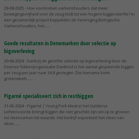
29-09-2025
- Hoe voorkomen varkenshouders dat meer
bewegingsvrijheid voor de zeug leidt tot een hogere biggensterfte? In
een gezamenlijk project koppelden de Vereniging Biologische
Varkenshouders, het...
Goede resultaten in Denemarken door selectie op
bigoverleving
20-06-2024
- Dankzij de gerichte selectie op bigoverleving door de
Deense fokkerijorganisatie DanBred is het aantal gespeende biggen
per zeug per jaar naar 34,8 gestegen. Die toename komt
grotendeels...
Pigarné specialiseert zich in restbiggen
31-05-2024
- Pigarné | Young Pork Meat in het Gelderse
Lichtenvoorde brengt biggen die niet geschikt zijn om op te groeien
tot vleesvarken tot waarde. Het bedrijf exporteert het vlees van
deze...