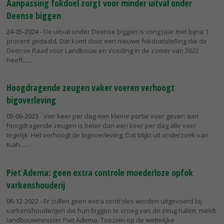
Aanpassing fokdoel zorgt voor minder uitval onder
Deense biggen
24-05-2024
- De uitval onder Deense biggen is vorig jaar met bijna 1
procent gedaald. Dat komt door een nieuwe fokdoelstelling die de
Deense Raad voor Landbouw en Voeding in de zomer van 2022
heeft...
Hoogdragende zeugen vaker voeren verhoogt
bigoverleving
05-06-2023
- Vier keer per dag een kleine portie voer geven aan
hoogdragende zeugen is beter dan een keer per dag alle voer
tegelijk. Het verhoogt de bigoverleving. Dat blijkt uit onderzoek van
Kiah...
Piet Adema: geen extra controle moederloze opfok
varkenshouderij
06-12-2022
- Er zullen geen extra controles worden uitgevoerd bij
varkenshouderijen die hun biggen te vroeg van de zeug halen, meldt
landbouwminister Piet Adema. Toezien op de wettelijke