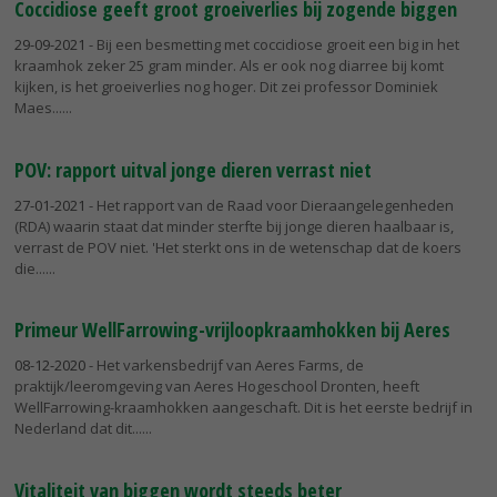
Coccidiose geeft groot groeiverlies bij zogende biggen
29-09-2021
- Bij een besmetting met coccidiose groeit een big in het
kraamhok zeker 25 gram minder. Als er ook nog diarree bij komt
kijken, is het groeiverlies nog hoger. Dit zei professor Dominiek
Maes...
POV: rapport uitval jonge dieren verrast niet
27-01-2021
- Het rapport van de Raad voor Dieraangelegenheden
(RDA) waarin staat dat minder sterfte bij jonge dieren haalbaar is,
verrast de POV niet. 'Het sterkt ons in de wetenschap dat de koers
die...
Primeur WellFarrowing-vrijloopkraamhokken bij Aeres
08-12-2020
- Het varkensbedrijf van Aeres Farms, de
praktijk/leeromgeving van Aeres Hogeschool Dronten, heeft
WellFarrowing-kraamhokken aangeschaft. Dit is het eerste bedrijf in
Nederland dat dit...
Vitaliteit van biggen wordt steeds beter