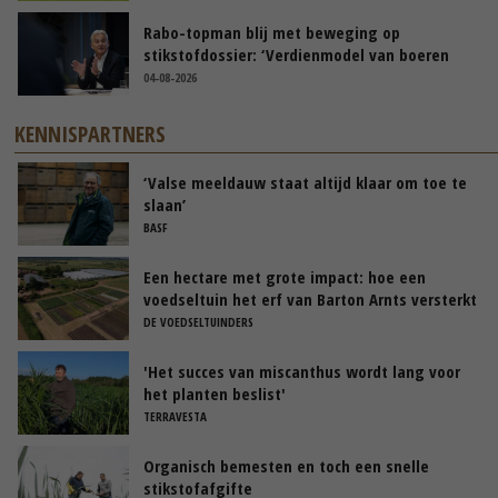
Rabo-topman blij met beweging op
stikstofdossier: ‘Verdienmodel van boeren
blijft cruciaal’
04-08-2026
KENNISPARTNERS
‘Valse meeldauw staat altijd klaar om toe te
slaan’
BASF
Een hectare met grote impact: hoe een
voedseltuin het erf van Barton Arnts versterkt
DE VOEDSELTUINDERS
'Het succes van miscanthus wordt lang voor
het planten beslist'
TERRAVESTA
Organisch bemesten en toch een snelle
stikstofafgifte