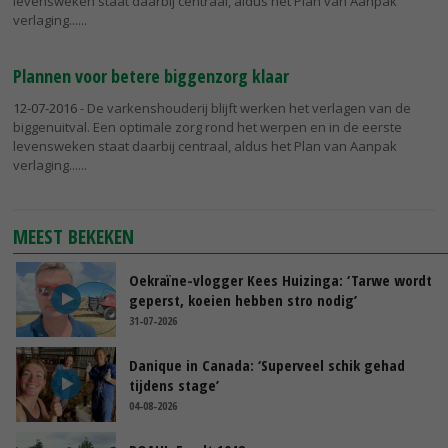
levensweken staat daarbij centraal, aldus het Plan van Aanpak
verlaging...
Plannen voor betere biggenzorg klaar
12-07-2016
- De varkenshouderij blijft werken het verlagen van de
biggenuitval. Een optimale zorg rond het werpen en in de eerste
levensweken staat daarbij centraal, aldus het Plan van Aanpak
verlaging...
MEEST BEKEKEN
Oekraïne-vlogger Kees Huizinga: ‘Tarwe wordt
geperst, koeien hebben stro nodig’
31-07-2026
Danique in Canada: ‘Superveel schik gehad
tijdens stage’
04-08-2026