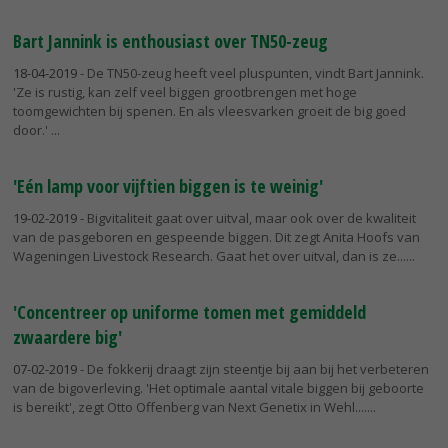
Bart Jannink is enthousiast over TN50-zeug
18-04-2019
- De TN50-zeug heeft veel pluspunten, vindt Bart Jannink.
'Ze is rustig, kan zelf veel biggen grootbrengen met hoge
toomgewichten bij spenen. En als vleesvarken groeit de big goed
door.'
'Eén lamp voor vijftien biggen is te weinig'
19-02-2019
- Bigvitaliteit gaat over uitval, maar ook over de kwaliteit
van de pasgeboren en gespeende biggen. Dit zegt Anita Hoofs van
Wageningen Livestock Research. Gaat het over uitval, dan is ze...
'Concentreer op uniforme tomen met gemiddeld
zwaardere big'
07-02-2019
- De fokkerij draagt zijn steentje bij aan bij het verbeteren
van de bigoverleving. 'Het optimale aantal vitale biggen bij geboorte
is bereikt', zegt Otto Offenberg van Next Genetix in Wehl....