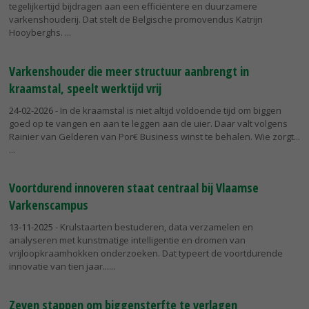
tegelijkertijd bijdragen aan een efficiëntere en duurzamere
varkenshouderij. Dat stelt de Belgische promovendus Katrijn
Hooyberghs.
Varkenshouder die meer structuur aanbrengt in
kraamstal, speelt werktijd vrij
24-02-2026
- In de kraamstal is niet altijd voldoende tijd om biggen
goed op te vangen en aan te leggen aan de uier. Daar valt volgens
Rainier van Gelderen van Por€ Business winst te behalen. Wie zorgt...
Voortdurend innoveren staat centraal bij Vlaamse
Varkenscampus
13-11-2025
- Krulstaarten bestuderen, data verzamelen en
analyseren met kunstmatige intelligentie en dromen van
vrijloopkraamhokken onderzoeken. Dat typeert de voortdurende
innovatie van tien jaar...
Zeven stappen om biggensterfte te verlagen