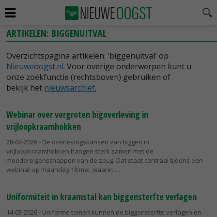
ARTIKELEN: BIGGENUITVAL
Overzichtspagina artikelen: 'biggenuitval' op
Nieuweoogst.nl
.
Voor overige onderwerpen kunt u
onze zoekfunctie (rechtsboven) gebruiken of
bekijk het
nieuwsarchief
.
Webinar over vergroten bigoverleving in
vrijloopkraamhokken
28-04-2026
- De overlevingskansen van biggen in
vrijloopkraamhokken hangen sterk samen met de
moedereigenschappen van de zeug. Dat staat centraal tijdens een
webinar op maandag 18 mei, waarin...
Uniformiteit in kraamstal kan biggensterfte verlagen
14-03-2026
- Uniforme tomen kunnen de biggensterfte verlagen en