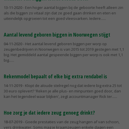
13-11-2020
- Een hoger aantal biggen bij de geboorte heeft alleen zin
als die biggen zo vitaal zijn dat ze goed gaan drinken en eten en
uiteindelijk opgroeien tot een goed vleesvarken. Iedere...
Aantal levend geboren biggen in Noorwegen stijgt
04-11-2020
- Het aantal levend geboren biggen per worp op
zeugenbedrijven in Noorwegen is van 2015 tot 2019 gestegen met 1,1
big. Het gemiddeld aantal gespeende biggen per worp is ook met 1,1
big...
Rekenmodel bepaalt of elke big extra rendabel is
14-11-2019
- Klopt de aloude stelregel nog dat iedere big extra 25 tot
30 euro oplevert? 'Reken je alle plus- en minpunten goed door, dan
kan het tegendeel waar blijken', zegt accountmanager Rick ter...
Hoe zorg je dat iedere zeug genoeg drinkt?
18-07-2019
- Goede prestaties van de zeug hangen af van schoon,
vers drinkwater. Soms mag je kraamzeugen enkele dagen een