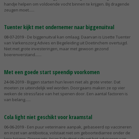
handje helpen om voldoende vocht binnen te krijgen. Bij dragende
zeugen moet...
Tuenter kijkt met ondernemer naar biggenuitval
08-07-2019
- De biggenuitval kan omlaag. Daarvan is Lisette Tuenter
van Varkenszorg Advies en Begeleiding uit Doetinchem overtuigd.
Niet met grote investeringen, maar met gewoon gezond
boerenverstand....
Met een goede start speendip voorkomen
24-06-2019
- Biggen starten hun leven niet als grote vreter. Dat
moeten ze uiteindelijk wel worden. Doorgaans maken ze op vier
weken de stressfase van het spenen door. Een aantal factoren is
van belang...
Cola light niet geschikt voor kraamstal
06-06-2019
- Een puur veterinaire aanpak, gebaseerd op vaccineren
en inzet van antibiotica, volstaat niet om geboortediarree onder de
knie krijgen. Dierenarts Arjan Schuttert schuwt het adviseren van...