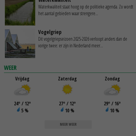
Waterkwaliteit staat hoog op de politieke agenda. Zo wordt
het aantal gebieden waar strengere...
Vogelgriep
Dit vogelgriepseizoen 2025-2026 verloopt anders dan de
vorige twee: er zijn in Nederland meer...
WEER
Vrijdag
Zaterdag
Zondag
24
°
/ 12
°
27
°
/ 12
°
29
°
/ 16
°
5 %
10 %
10 %
MEER WEER