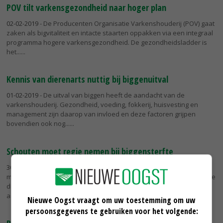
POV tilt varkensgezondheid naar hoger plan
02-02-2019
- De Producenten Organisatie Varkenshouderij (POV) gaat
zaken als bigvitaliteit en intacte staarten oppakken via een integraal
programma hogere varkensgezondheid. De gezondheidsladder is
het...
Kennis van dierenarts nuttig bij biggenuitval
01-02-2019
- De uitval van biggen heeft de aandacht van de
varkenshouderij. Gezondheid, voeding, fokkerij, huisvesting en
management zijn daarop van invloed en deze factoren grijpen
bovendien ook nog...
Schouten moet regie nemen bij biggensterfte
30-01-2019
- Landbouwminister Carola Schouten moet binnen twee
maanden met een plan van aanpak komen om biggensterfte terug te
dringen. Een motie van D66 met die strekking werd dinsdag
aangenomen door...
Nieuwe Oogst vraagt om uw toestemming om uw
persoonsgegevens te gebruiken voor het volgende: