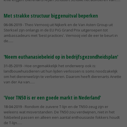
Met strakke structuur biggenuitval beperken
06-06-2019
- Theo Vernooij uit Nijkerk en de Van Asten Group uit
Sterksel zijn onlangs in de EU PiG Grand Prix uitgeroepen tot
ambassadeurs met 'best practices'. Vernooij viel de eer te beurt in
de...
'Neem euthanasiebeleid op in bedrijfsgezondheidsplan'
31-05-2019
- Hoe ongemakkelijk het onderwerp ook is:
landbouwhuisdieren uit hun lijden verlossen is soms noodzakelijk
om het dierenwelzijn te verbeteren. Daarom heeft dierenarts Anette
van der Aa van...
'Voor TN50 is er een goede markt in Nederland'
18-04-2019
- Rondom de zuivere T-lijn en de TN50-zeug zijn er
weleens wat misverstanden. De TN50 zou verdwijnen, niet in het
fokbeleid passen en alleen een aantal enthousiaste fokkers houdt
de T-lijn...