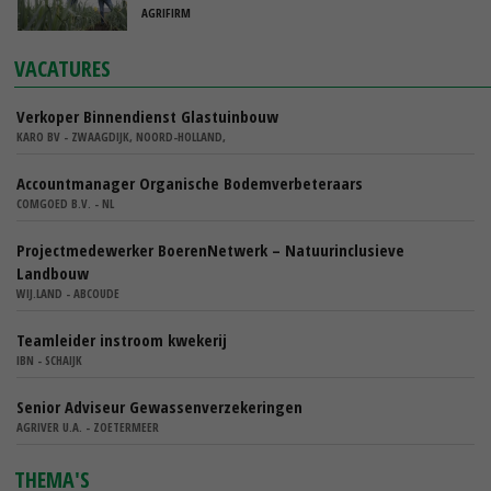
AGRIFIRM
VACATURES
Verkoper Binnendienst Glastuinbouw
KARO BV - ZWAAGDIJK, NOORD-HOLLAND,
Accountmanager Organische Bodemverbeteraars
COMGOED B.V. - NL
Projectmedewerker BoerenNetwerk – Natuurinclusieve
Landbouw
WIJ.LAND - ABCOUDE
Teamleider instroom kwekerij
IBN - SCHAIJK
Senior Adviseur Gewassenverzekeringen
AGRIVER U.A. - ZOETERMEER
THEMA'S