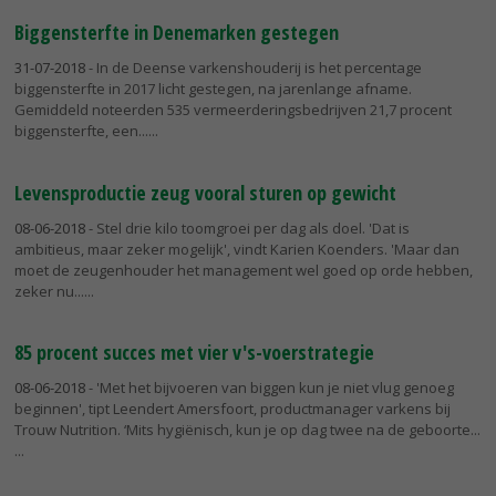
Biggensterfte in Denemarken gestegen
31-07-2018
- In de Deense varkenshouderij is het percentage
biggensterfte in 2017 licht gestegen, na jarenlange afname.
Gemiddeld noteerden 535 vermeerderingsbedrijven 21,7 procent
biggensterfte, een...
Levensproductie zeug vooral sturen op gewicht
08-06-2018
- Stel drie kilo toomgroei per dag als doel. 'Dat is
ambitieus, maar zeker mogelijk', vindt Karien Koenders. 'Maar dan
moet de zeugenhouder het management wel goed op orde hebben,
zeker nu...
85 procent succes met vier v's-voerstrategie
08-06-2018
- 'Met het bijvoeren van biggen kun je niet vlug genoeg
beginnen', tipt Leendert Amersfoort, productmanager varkens bij
Trouw Nutrition. ‘Mits hygiënisch, kun je op dag twee na de geboorte...