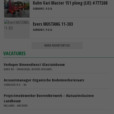
Kuhn Vari Master 151 ploeg (LIE) #777268
GEBRUIKT, P.O.A.
Evers MUSTANG 11-303
GEBRUIKT, P.O.A.
MEER ADVERTENTIES
VACATURES
Verkoper Binnendienst Glastuinbouw
KARO BV - ZWAAGDIJK, NOORD-HOLLAND,
Accountmanager Organische Bodemverbeteraars
COMGOED B.V. - NL
Projectmedewerker BoerenNetwerk – Natuurinclusieve
Landbouw
WIJ.LAND - ABCOUDE