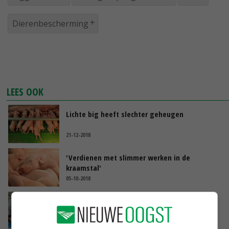
Dierenbescherming
LEES OOK
Lichte big heeft slechter geheugen
21-12-2018
'Verdienen met slimmer werken in de
kraamstal'
05-10-2018
Project 'Bigoverleving' levert nieuwe kennis
op
04-10-2018