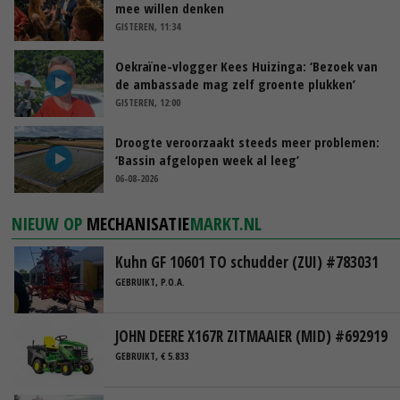
mee willen denken
GISTEREN, 11:34
Oekraïne-vlogger Kees Huizinga: ‘Bezoek van
de ambassade mag zelf groente plukken’
GISTEREN, 12:00
Droogte veroorzaakt steeds meer problemen:
‘Bassin afgelopen week al leeg’
06-08-2026
NIEUW OP
MECHANISATIE
MARKT.NL
Kuhn GF 10601 TO schudder (ZUI) #783031
GEBRUIKT, P.O.A.
JOHN DEERE X167R ZITMAAIER (MID) #692919
GEBRUIKT, € 5.833