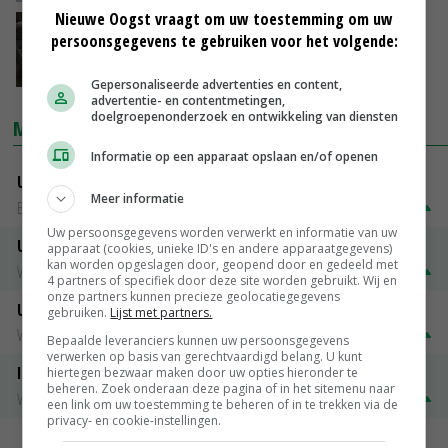
Nieuwe Oogst vraagt om uw toestemming om uw
Met minder arbeid biggen goed bijvoeren
persoonsgegevens te gebruiken voor het volgende:
21-09-2018
Gepersonaliseerde advertenties en content,
advertentie- en contentmetingen,
doelgroepenonderzoek en ontwikkeling van diensten
MARKTPRIJZEN
Informatie op een apparaat opslaan en/of openen
Uitbetaalprijs DCA BestPigletPrice
Meer informatie
Biggen weekprijzen
€ 26,50
€ 0,50
Uw persoonsgegevens worden verwerkt en informatie van uw
Uitbetaalprijs Compaxo
apparaat (cookies, unieke ID's en andere apparaatgegevens)
kan worden opgeslagen door, geopend door en gedeeld met
Vleesvarkens
€ 1,32
€ 0,10
4 partners of specifiek door deze site worden gebruikt. Wij en
onze partners kunnen precieze geolocatiegegevens
Uitbetaalprijs Van Rooi Meat
gebruiken.
Lijst met partners.
Vleesvarkens
€ 1,25
€ 0,10
Bepaalde leveranciers kunnen uw persoonsgegevens
verwerken op basis van gerechtvaardigd belang. U kunt
ISN prijs Frankrijk
hiertegen bezwaar maken door uw opties hieronder te
beheren. Zoek onderaan deze pagina of in het sitemenu naar
Vleesvarkens
€ 1,78
€ 0,06
een link om uw toestemming te beheren of in te trekken via de
privacy- en cookie-instellingen.
MEER MARKTPRIJZEN