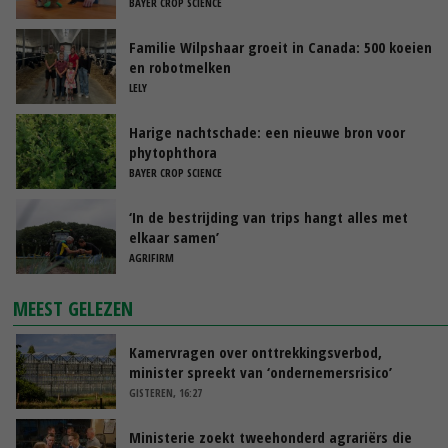
BAYER CROP SCIENCE
Familie Wilpshaar groeit in Canada: 500 koeien
en robotmelken
LELY
Harige nachtschade: een nieuwe bron voor
phytophthora
BAYER CROP SCIENCE
‘In de bestrijding van trips hangt alles met
elkaar samen’
AGRIFIRM
MEEST GELEZEN
Kamervragen over onttrekkingsverbod,
minister spreekt van ‘ondernemersrisico’
GISTEREN, 16:27
Ministerie zoekt tweehonderd agrariërs die