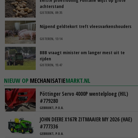
achterstand
GISTEREN, 09:35
Nijpend geldtekort treft vleesvarkenshouders
GISTEREN, 13:14
BBB vraagt minister om langer mest uit te
rijden
GISTEREN, 15:47
NIEUW OP
MECHANISATIE
MARKT.NL
Pöttinger Servo 4000P wentelploeg (HIL)
#779280
GEBRUIKT, P.O.A.
JOHN DEERE X167R ZITMAAIER MY 2026 (HAE)
#777336
GEBRUIKT, P.O.A.