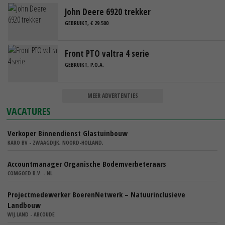
John Deere 6920 trekker
GEBRUIKT, € 29.500
Front PTO valtra 4 serie
GEBRUIKT, P.O.A.
MEER ADVERTENTIES
VACATURES
Verkoper Binnendienst Glastuinbouw
KARO BV - ZWAAGDIJK, NOORD-HOLLAND,
Accountmanager Organische Bodemverbeteraars
COMGOED B.V. - NL
Projectmedewerker BoerenNetwerk – Natuurinclusieve
Landbouw
WIJ.LAND - ABCOUDE