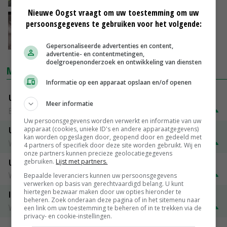
Nieuwe Oogst vraagt om uw toestemming om uw
Nieuw handboek opfokzeugen
persoonsgegevens te gebruiken voor het volgende:
19-12-2014
Gepersonaliseerde advertenties en content,
advertentie- en contentmetingen,
doelgroepenonderzoek en ontwikkeling van diensten
MARKTPRIJZEN
Informatie op een apparaat opslaan en/of openen
Uitbetaalprijs DCA BestPigletPrice
Meer informatie
Biggen weekprijzen
€ 26,50
€ 0,50
Uw persoonsgegevens worden verwerkt en informatie van uw
apparaat (cookies, unieke ID's en andere apparaatgegevens)
Uitbetaalprijs Compaxo
kan worden opgeslagen door, geopend door en gedeeld met
Vleesvarkens
€ 1,32
€ 0,10
4 partners of specifiek door deze site worden gebruikt. Wij en
onze partners kunnen precieze geolocatiegegevens
gebruiken.
Lijst met partners.
Uitbetaalprijs Van Rooi Meat
Vleesvarkens
€ 1,25
€ 0,10
Bepaalde leveranciers kunnen uw persoonsgegevens
verwerken op basis van gerechtvaardigd belang. U kunt
hiertegen bezwaar maken door uw opties hieronder te
ISN prijs Frankrijk
beheren. Zoek onderaan deze pagina of in het sitemenu naar
Vleesvarkens
€ 1,78
€ 0,06
een link om uw toestemming te beheren of in te trekken via de
privacy- en cookie-instellingen.