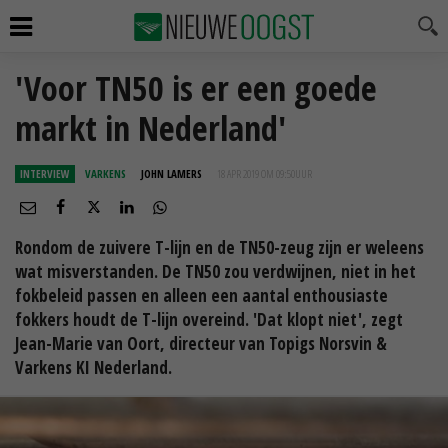
'Voor TN50 is er een goede
markt in Nederland'
INTERVIEW
VARKENS
JOHN LAMERS
18 APR 2019 OM 09:50
UUR
Rondom de zuivere T-lijn en de TN50-zeug zijn er weleens
wat misverstanden. De TN50 zou verdwijnen, niet in het
fokbeleid passen en alleen een aantal enthousiaste
fokkers houdt de T-lijn overeind. 'Dat klopt niet', zegt
Jean-Marie van Oort, directeur van Topigs Norsvin &
Varkens KI Nederland.