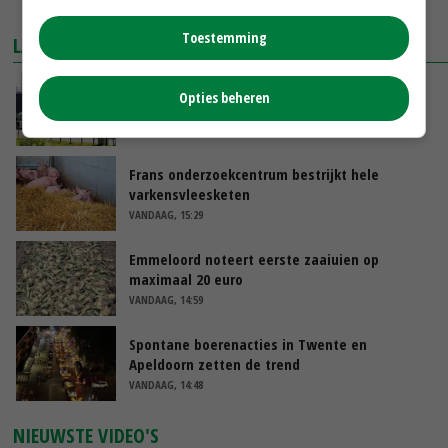
MEER MARKTPRIJZEN
Toestemming
LAATSTE NIEUWS
Gemiddelde Europese melkprijs daalt licht in
Opties beheren
juni
VANDAAG, 17:04
Frans onderzoekcentrum bestrijkt hele
varkensvleesketen
VANDAAG, 15:29
Emmeloord noteert eerste zaaiuien op
maximaal 20 euro
VANDAAG, 14:59
Spontane boerenacties in Twente en
Apeldoorn zetten de trend
VANDAAG, 14:48
NIEUWSTE VIDEO'S