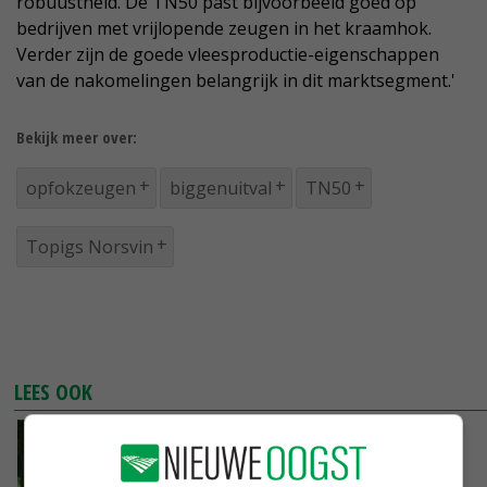
robuustheid. De TN50 past bijvoorbeeld goed op
bedrijven met vrijlopende zeugen in het kraamhok.
Verder zijn de goede vleesproductie-eigenschappen
van de nakomelingen belangrijk in dit marktsegment.'
Bekijk meer over:
opfokzeugen
biggenuitval
TN50
Topigs Norsvin
LEES OOK
'Vaak wegen waardevol hulpmiddel bij opfok
van zeugen'
26-09-2016