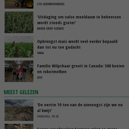
LTO LEDENVOORDEEL
‘Uitdaging om valse meeldauw te beheersen
wordt steeds groter’
BAYER CROP SCIENCE
Opbrengst mais wordt veel eerder bepaald
dan tot nu toe gedacht
YARA
Familie Wilpshaar groeit in Canada: 500 koeien
en robotmelken
LELY
MEEST GELEZEN
‘De eerste 10 ton van de uienoogst zijn we nu
al kwijt’
VANDAAG, 09:28
Eerste proefrooiing Fontane wijst op grote