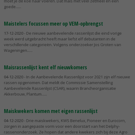
moet je de koe naar voeren. Dat maïs met veel zetmeel én een
goede...
Maistelers focussen meer op VEM-opbrengst
17-12-2020
- De nieuwe aanbevelende rassenlijst die eind vorige
week werd uitgebracht heeft maar liefst elf debutanten in de
verschillende categorieën. Volgens onderzoeker Jos Groten van
Wageningen...
Maisrassenlijst kent elf nieuwkomers
04-12-2020
- In de Aanbevelende Rassenlijst voor 2021 zijn elf nieuwe
rassen opgenomen. Dat meldt de Commissie Samenstelling
Aanbevelende Rassenlijst (CSAR), waarin Brancheorganisatie
Akkerbouw, Plantum...
Maiskwekers komen met eigen rassenlijst
04-12-2020
- Drie maiskwekers, KWS Benelux, Pioneer en Eurocorn,
zorgen in aangepaste vorm voor een doorstart van het Delphy-
rassenonderzoek. Ze hopen dat andere kwekers zich bij deze Agro