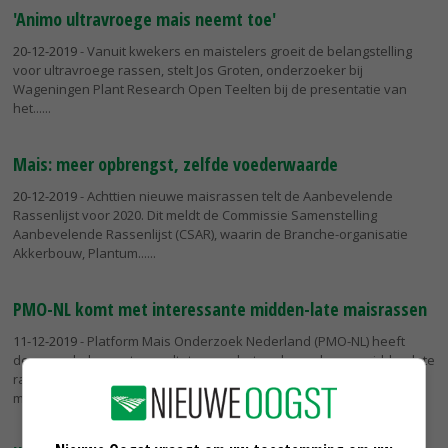
'Animo ultravroege mais neemt toe'
20-12-2019
- Vanuit kwekers en maistelers groeit de belangstelling
voor ultravroege rassen, stelt Jos Groten, onderzoeker bij
Wageningen Plant Research Open Teelten bij de presentatie van
het...
Mais: meer opbrengst, zelfde voederwaarde
20-12-2019
- Achttien nieuwe maisrassen telt de Aanbevelende
Rassenlijst voor 2020. Dit meldt de Commissie Samenstelling
Aanbevelende Rassenlijst (CSAR), waarin de Branche-organisatie
Akkerbouw, Plantum...
PMO-NL komt met interessante midden-late maisrassen
11-12-2019
- Platform Mais Onderzoek Nederland (PMO-NL) heeft
deze week de eerste resultaten van het onderzoek naar midden-late
rassen in Zuidoost-Nederland gepresenteerd. Vanuit de
maisveredeling is er...