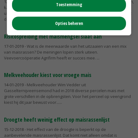
12-02-2019
- In gebieden waar dassen schade aan mais veroorzaken,
Toestemming
kan het verstandig zijn om op een deel van het perceel een
ultravroeg maisras te zaaien. Hierdoor blijft de dassenschade tot dit
deel...
Opties beheren
Risicospreiding met maismengsel slaat aan
17-01-2019
- Wat is de meerwaarde van het uitzaaien van een mix
van maisrassen? De meningen lopen sterk uiteen.
Veevoercoöperatie Agrifirm heeft er succes mee.
Melkveehouder kiest voor vroege mais
14-01-2019
- Melkveehouder Wim Vedder uit
Gasselternijveensemond had in 2018 diverse percelen mais met
grote verschillen in de opbrengsten. Voor het perceel op veengrond
kiest hij dit jaar bewust voor...
Droogte heeft weinig effect op maisrassenlijst
15-12-2018
- Het effect van de droogte is beperkt op de
aanbevelende maisrassenlijst. Dat komt niet alleen omdat is