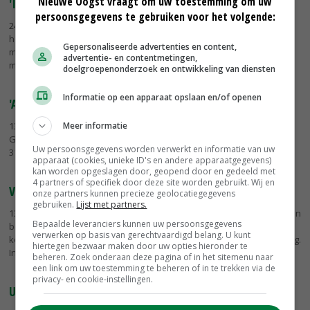
Nieuwe Oogst vraagt om uw toestemming om uw
'Ik bepaal deze zomer wat ik doe met vanggewaseis'
persoonsgegevens te gebruiken voor het volgende:
24-05-2019
- Melkveehouder Bas Fokkert uit Holthone weet nog niet
hoe hij ervoor zorgt dat voor 1 oktober een vanggewas op zijn
Gepersonaliseerde advertenties en content,
maisperceel wordt gezaaid. Vocht en warmte zijn de komende
advertentie- en contentmetingen,
maanden...
doelgroepenonderzoek en ontwikkeling van diensten
Informatie op een apparaat opslaan en/of openen
'Altijd weer iets nieuws proberen, dan kun je meepraten'
Meer informatie
13-04-2019
- Melkveehouder Wim Vedder uit het Drentse
Gasselternijveenschemond gebruikt dit jaar een nieuw maisras: LG
Uw persoonsgegevens worden verwerkt en informatie van uw
31.207. 'Als het goed uitpakt, heb je als eerste iets nieuws.'
apparaat (cookies, unieke ID's en andere apparaatgegevens)
kan worden opgeslagen door, geopend door en gedeeld met
4 partners of specifiek door deze site worden gebruikt. Wij en
Vroege maisrassen populair vanwege vanggewas
onze partners kunnen precieze geolocatiegegevens
gebruiken.
Lijst met partners.
13-04-2019
- Droog en schraal weer en vooral de koude nachten doen
Bepaalde leveranciers kunnen uw persoonsgegevens
boeren wachten. De grondtemperatuur is op veel plaatsen nog te
verwerken op basis van gerechtvaardigd belang. U kunt
koud voor de kieming van de maiszaden. Ook is hiervoor vocht nodig.
hiertegen bezwaar maken door uw opties hieronder te
In...
beheren. Zoek onderaan deze pagina of in het sitemenu naar
een link om uw toestemming te beheren of in te trekken via de
privacy- en cookie-instellingen.
Ultravroeg ras houdt dasschade beperkt