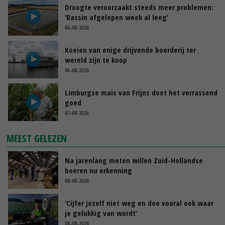
Droogte veroorzaakt steeds meer problemen:
‘Bassin afgelopen week al leeg’
06-08-2026
Koeien van enige drijvende boerderij ter
wereld zijn te koop
06-08-2026
Limburgse mais van Frijns doet het verrassend
goed
07-08-2026
MEEST GELEZEN
Na jarenlang meten willen Zuid-Hollandse
boeren nu erkenning
08-08-2026
‘Cijfer jezelf niet weg en doe vooral ook waar
je gelukkig van wordt’
08-08-2026