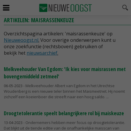
ARTIKELEN: MAISRASSENKEUZE
Overzichtspagina artikelen: 'maisrassenkeuze' op
Nieuweoogst.nl
.
Voor overige onderwerpen kunt u
onze zoekfunctie (rechtsboven) gebruiken of
bekijk het
nieuwsarchief
.
Melkveehouder Van Egdom: 'Ik kies voor maisrassen met
bovengemiddeld zetmeel'
06-05-2023
- Melkveehouder Albert van Egdom in het Utrechtse
Woudenberg is een nieuwe teler binnen het Maismeetnet. Hij noemt
zichzelf een koeienboer die streeft naar een hoog saldo.
Droogtetolerantie speelt belangrijkere rol bij maiskeuze
13-04-2023
- Ondernemers hebben meer focus op droogtetolerantie.
Dat blijkt uit de tiende editie van de onafhankelijke maisscan van