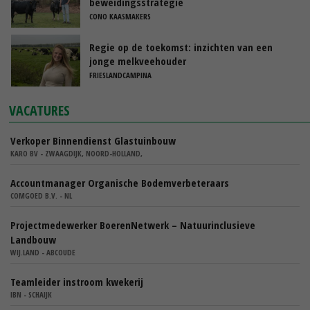
beweidingsstrategie
CONO KAASMAKERS
Regie op de toekomst: inzichten van een
jonge melkveehouder
FRIESLANDCAMPINA
VACATURES
Verkoper Binnendienst Glastuinbouw
KARO BV - ZWAAGDIJK, NOORD-HOLLAND,
Accountmanager Organische Bodemverbeteraars
COMGOED B.V. - NL
Projectmedewerker BoerenNetwerk – Natuurinclusieve
Landbouw
WIJ.LAND - ABCOUDE
Teamleider instroom kwekerij
IBN - SCHAIJK