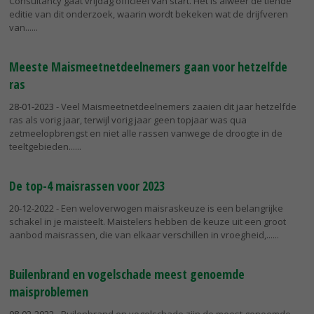
Consultancy gaat vrijdag officieel van start. Het is alweer de tiende
editie van dit onderzoek, waarin wordt bekeken wat de drijfveren
van...
Meeste Maismeetnetdeelnemers gaan voor hetzelfde
ras
28-01-2023
- Veel Maismeetnetdeelnemers zaaien dit jaar hetzelfde
ras als vorig jaar, terwijl vorig jaar geen topjaar was qua
zetmeelopbrengst en niet alle rassen vanwege de droogte in de
teeltgebieden...
De top-4 maisrassen voor 2023
20-12-2022
- Een weloverwogen maisraskeuze is een belangrijke
schakel in je maisteelt. Maistelers hebben de keuze uit een groot
aanbod maisrassen, die van elkaar verschillen in vroegheid,...
Builenbrand en vogelschade meest genoemde
maisproblemen
08-02-2022
- Builenbrand en vogelschade zijn de meest genoemde