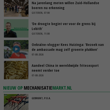
Na jarenlang meten willen Zuid-Hollandse
boeren nu erkenning
GISTEREN, 07:00
‘De droogte begint ver voor de grens bij
Lobith’
GISTEREN, 11:00
Oekraïne-vlogger Kees Huizinga: ‘Bezoek van
de ambassade mag zelf groente plukken’
07-08-2026
Aandeel China in wereldwijde fritesexport
neemt verder toe
07-08-2026
NIEUW OP
MECHANISATIE
MARKT.NL
GEBRUIKT, P.O.A.