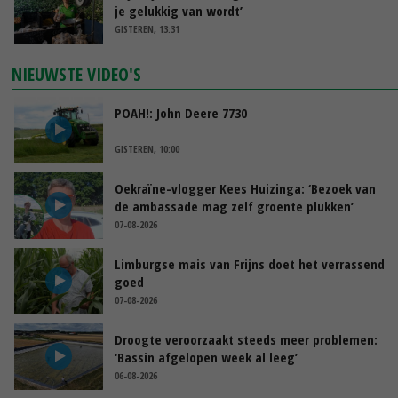
je gelukkig van wordt’
GISTEREN, 13:31
NIEUWSTE VIDEO'S
POAH!: John Deere 7730
GISTEREN, 10:00
Oekraïne-vlogger Kees Huizinga: ‘Bezoek van
de ambassade mag zelf groente plukken’
07-08-2026
Limburgse mais van Frijns doet het verrassend
goed
07-08-2026
Droogte veroorzaakt steeds meer problemen:
‘Bassin afgelopen week al leeg’
06-08-2026