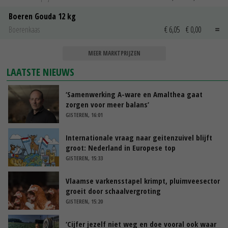
Boeren Gouda 12 kg
Boerenkaas
€ 6,05
€ 0,00
MEER MARKTPRIJZEN
LAATSTE NIEUWS
‘Samenwerking A-ware en Amalthea gaat
zorgen voor meer balans’
GISTEREN, 16:01
Internationale vraag naar geitenzuivel blijft
groot: Nederland in Europese top
GISTEREN, 15:33
Vlaamse varkensstapel krimpt, pluimveesector
groeit door schaalvergroting
GISTEREN, 15:20
‘Cijfer jezelf niet weg en doe vooral ook waar