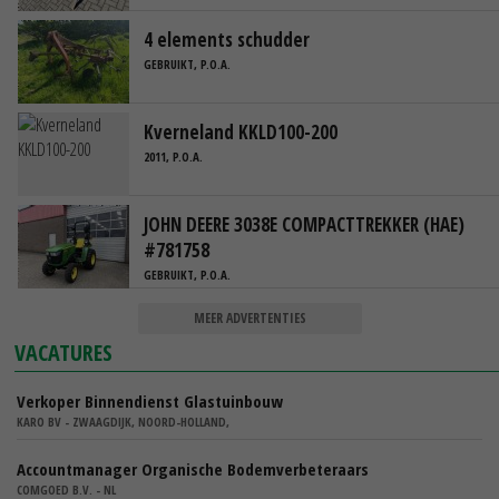
4 elements schudder
GEBRUIKT, P.O.A.
Kverneland KKLD100-200
2011, P.O.A.
JOHN DEERE 3038E COMPACTTREKKER (HAE)
#781758
GEBRUIKT, P.O.A.
MEER ADVERTENTIES
VACATURES
Verkoper Binnendienst Glastuinbouw
KARO BV - ZWAAGDIJK, NOORD-HOLLAND,
Accountmanager Organische Bodemverbeteraars
COMGOED B.V. - NL