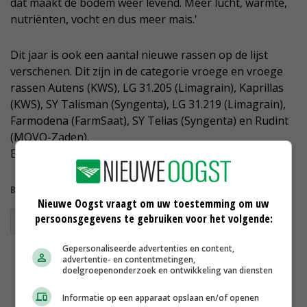
dat maakt de bodem weer levend. Meer lucht, warmte,
nutriënten, vocht en dus meer mais.'
Dit jaar is ook een aantal nieuwe rassen op de lijst
verschenen. Dit zijn in de categorie vroege en vroege
rassen Autens (KWS), LG 31.205 (Limagrain), Kaprillas
(KWS), SY Talisman (Syngenta), LG 31.219 (Limagrain),
Farmodena (FarmSaat), SY Telias (Syngenta) en Rudint
(MOVO-Zaden).
Bekijk de officiële
MaisWijzer 2018
van Delphy.
Bekijk meer over:
Nieuwe Oogst vraagt om uw toestemming om uw
persoonsgegevens te gebruiken voor het volgende:
maisrassenkeuze
rassenlijst
Gepersonaliseerde advertenties en content,
advertentie- en contentmetingen,
doelgroepenonderzoek en ontwikkeling van diensten
Informatie op een apparaat opslaan en/of openen