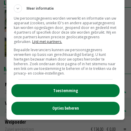
LEES OOK
Meer informatie
15 nieuwe maïsrassen in 2019
Uw persoonsgegevens worden verwerkt en informatie van uw
apparaat (cookies, unieke ID's en andere apparaatgegevens)
07-12-2018
kan worden opgeslagen door, geopend door en gedeeld met
4 partners of specifiek door deze site worden gebruikt. Wij en
onze partners kunnen precieze geolocatiegegevens
Online marktonderzoek onder maistelers
gebruiken.
Lijst met partners.
Bepaalde leveranciers kunnen uw persoonsgegevens
06-02-2017
verwerken op basis van gerechtvaardigd belang. U kunt
hiertegen bezwaar maken door uw opties hieronder te
beheren. Zoek onderaan deze pagina of in het sitemenu naar
MARKTPRIJZEN
een link om uw toestemming te beheren of in te trekken via de
privacy- en cookie-instellingen.
Magere melkpoeder
Toestemming
Zuivel weekprijzen
€ 269,00
€ 7,00
Volle melkpoeder
Opties beheren
Zuivel weekprijzen
€ 345,00
€ 20,00
Weipoeder
Zuivel weekprijzen
€ 134,00
€ 0,00