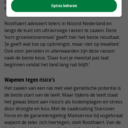
de volgende doorbraak zorgen met 23.000 kVEM per
Opties beheren
hectare’.
Roothaert adviseert telers in Noord-Nederland en
langs de kust om ultravroege rassen te zaaien. Deze
‘kort-groeiseizoenmais’ geeft hier het beste resultaat.
‘Je geeft wat toe op opbrengst, maar niet op kwaliteit.’
Ook voor percelen in uiterwaarden zijn deze rassen
vaak de beste keus. ‘Daar kun je meestal pas laat
beginnen omdat het land lang nat blijft.’
Wapenen tegen risico’s
Het zaaien van een ras met veel genetische potentie is
de beste start van de teelt. Maar tijdens de teelt staat
het gewas bloot aan risico’s als bodemplagen en stress
door droogte en kou. Met de zaadcoating Starcover
Force en de garantieregeling Maisservice bij vogelvraat
wapent de teler zich hiertegen, stelt Roothaert. Van de