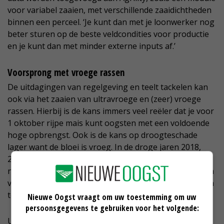
voor variabel zaaien, met verschillende zaaidichtheden
binnen een perceel. ‘Je kunt dan met je loonwerker nog
beter sturen op de beste veldcondities voor productie
en je kunt dan met minder externe inputs af.’
Voorsprong met vroege rassen
De uitdagingen van regelgeving en teelt tackelen kan
ook via het zaaien van ultravroege en (zeer) vroege
rassen. Hierbij is de kans immers veel reëler dat je voor
1 oktober rijpe mais kunt oogsten met een voldoende
hoge opbrengst. Ook is de kans op droogteschade
lager want de bloei is vroeg. In de droge jaren 2018,
2019 en 2020 konden die rassen voor de droogte het
nog beschikbare bodemvocht benutten. Dat gaf ze een
voorsprong. Telers van middenvroege rassen moesten
toen beregenen of een lagere opbrengst accepteren.
Nieuwe Oogst vraagt om uw toestemming om uw
persoonsgegevens te gebruiken voor het volgende:
Ultravroege en (zeer) vroege rassen kunnen ook later