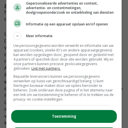
Gepersonaliseerde advertenties en content,
gezaaid worden omdat ze minder groeidagen nodig
advertentie- en contentmetingen,
hebben. Daarom leveren deze rassen ook bij
doelgroepenonderzoek en ontwikkeling van diensten
overzaaien het beste resultaat.
Informatie op een apparaat opslaan en/of openen
Limagrain onderscheidt zich al jaren in ultravroege en
Meer informatie
(zeer) vroege rassen. Roothaert ziet dat vroege rassen
Uw persoonsgegevens worden verwerkt en informatie van uw
vanwege de vanggewasplicht nu ook in het zuiden en
apparaat (cookies, unieke ID's en andere apparaatgegevens)
oosten favoriet zijn: ‘Vroeger miste je bij zulke vroege
kan worden opgeslagen door, geopend door en gedeeld met
4 partners of specifiek door deze site worden gebruikt. Wij en
rassen tonnen, maar dat is niet meer zo.’
onze partners kunnen precieze geolocatiegegevens
Als voorbeeld noemt hij LG Emeleen, nieuw in de
gebruiken.
Lijst met partners.
Rassenlijst 2022 in het segment zeer vroeg. Het levert
Bepaalde leveranciers kunnen uw persoonsgegevens
verwerken op basis van gerechtvaardigd belang. U kunt
een opbrengst van bijna 22.500 kVEM per hectare. Met
hiertegen bezwaar maken door uw opties hieronder te
die opbrengst kan het zich meten met menig laat ras in
beheren. Zoek onderaan deze pagina of in het sitemenu naar
een link om uw toestemming te beheren of in te trekken via de
het middenvroege segment. Het grootste ras van
privacy- en cookie-instellingen.
Limagrain in het segment zeer vroeg is LG 31.205. Het
is het meest gezaaide ras in Nederland. Hij verwacht
veel van het nog in onderzoek zijnde ras LG 31.206,
Toestemming
kandidaat voor Rassenlijst 2023: ‘Dat gaat straks voor