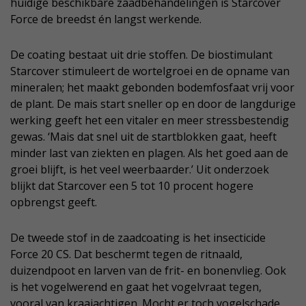
huidige beschikbare zaadbehandelingen is Starcover
Force de breedst én langst werkende.
De coating bestaat uit drie stoffen. De biostimulant
Starcover stimuleert de wortelgroei en de opname van
mineralen; het maakt gebonden bodemfosfaat vrij voor
de plant. De mais start sneller op en door de langdurige
werking geeft het een vitaler en meer stressbestendig
gewas. ‘Mais dat snel uit de startblokken gaat, heeft
minder last van ziekten en plagen. Als het goed aan de
groei blijft, is het veel weerbaarder.’ Uit onderzoek
blijkt dat Starcover een 5 tot 10 procent hogere
opbrengst geeft.
De tweede stof in de zaadcoating is het insecticide
Force 20 CS. Dat beschermt tegen de ritnaald,
duizendpoot en larven van de frit- en bonenvlieg. Ook
is het vogelwerend en gaat het vogelvraat tegen,
vooral van kraaiachtigen. Mocht er toch vogelschade