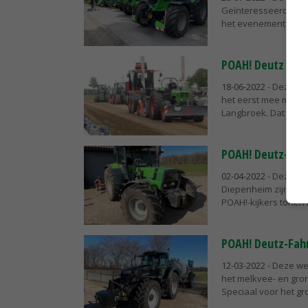
Geïnteresseerden ku
het evenement: drive 
POAH! Deutz 100 
18-06-2022
- Deze we
het eerst mee met de 
Langbroek. Dat doet h
POAH! Deutz-Fahr
02-04-2022
- Deze wee
Diepenheim zijn hele
POAH!-kijkers tonen h
POAH! Deutz-Fahr
12-03-2022
- Deze we
het melkvee- en gron
Speciaal voor het gr