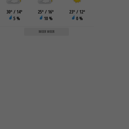
30
°
/ 14
°
25
°
/ 16
°
23
°
/ 12
°
5 %
10 %
0 %
MEER WEER