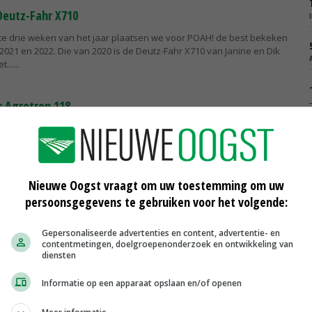
Deutz-Fahr X710
ste drie weken van het jaar plaatsen we voor POAH! de best bekeken
 2021 en 2022. Die van 2020 is de Deutz-Fahr X710 van Janine en Dik
t...
 Agrotron 118
k in POAH!: Dit is de Deutz-Fahr Agrotron 118 van Jan Kortleve uit het
eloos. De trekker is gebouwd in 2005, heeft 120 pk op de aftakas en
.
Nieuwe Oogst vraagt om uw toestemming om uw
eutz-Fahr op traploze basis
persoonsgegevens te gebruiken voor het volgende:
e Deutz-Fahr 6C-viercilinder heeft de cabine van een 5-serie, maar
luxe van de grotere 6-serie. Vooral de RVshift-fullpowershiftbak
Gepersonaliseerde advertenties en content, advertentie- en
contentmetingen, doelgroepenonderzoek en ontwikkeling van
re...
diensten
Informatie op een apparaat opslaan en/of openen
een Deutz-Fahr tijdens Roadshow
show van Deutz-Fahr trekt deze zomer door Nederland.