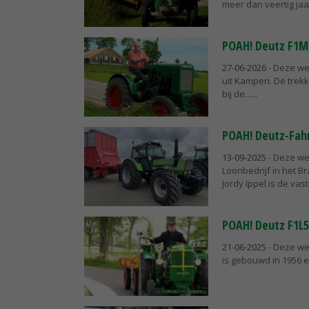
meer dan veertig jaar 
POAH! Deutz F1M
27-06-2026
- Deze we
uit Kampen. De trekk
bij de...
POAH! Deutz-Fahr
13-09-2025
- Deze we
Loonbedrijf in het B
Jordy Ippel is de vast
POAH! Deutz F1L
21-06-2025
- Deze we
is gebouwd in 1956 e