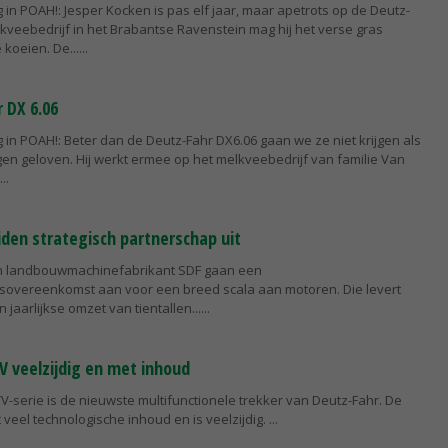
in POAH!: Jesper Kocken is pas elf jaar, maar apetrots op de Deutz-
lkveebedrijf in het Brabantse Ravenstein mag hij het verse gras
koeien. De...
 DX 6.06
in POAH!: Beter dan de Deutz-Fahr DX6.06 gaan we ze niet krijgen als
en geloven. Hij werkt ermee op het melkveebedrijf van familie Van
iden strategisch partnerschap uit
n landbouwmachinefabrikant SDF gaan een
gsovereenkomst aan voor een breed scala aan motoren. Die levert
jaarlijkse omzet van tientallen...
V veelzijdig en met inhoud
V-serie is de nieuwste multifunctionele trekker van Deutz-Fahr. De
ft veel technologische inhoud en is veelzijdig.