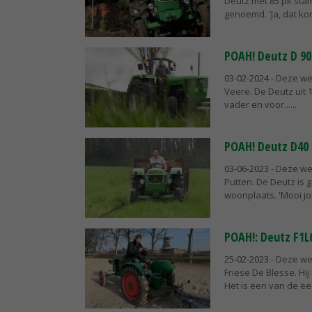
Deutz met 85 pk stam
genoemd. 'Ja, dat komt
POAH! Deutz D 90
03-02-2024
- Deze we
Veere. De Deutz uit 1
vader en voor...
POAH! Deutz D40 
03-06-2023
- Deze wee
Putten. De Deutz is 
woonplaats. 'Mooi joh
POAH!: Deutz F1L
25-02-2023
- Deze we
Friese De Blesse. Hij
Het is een van de eer