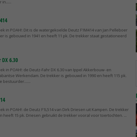
in...
414
ek in POAH!: Dit is de watergekoelde Deutz F1M414 van Jan Pelleboer
er is gebouwd in 1941 en heeft 11 pk. De trekker staat gestationeerd
 DX 6.30
ek in POAH!: de Deutz-Fahr DX 6.30 van Ippel Akkerbouw- en
rabantse Werkendam. De trekker is gebouwd in 1990 en heeft 115 pk.
e bestuurder....
514
ek in POAH!: de Deutz F1L514 van Dirk Driesen uit Kampen. De trekker
n heeft 15 pk. Driesen gebruikt de trekker vooral voor toertochten.