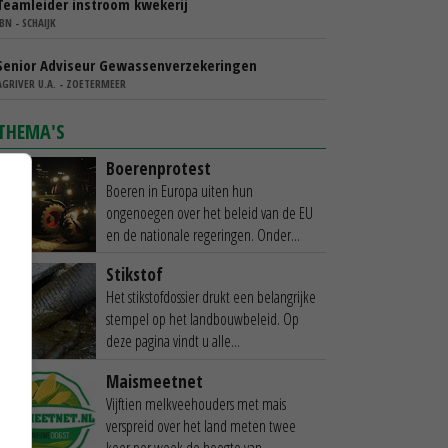
Teamleider instroom kwekerij
IBN - SCHAIJK
Senior Adviseur Gewassenverzekeringen
AGRIVER U.A. - ZOETERMEER
THEMA'S
Boerenprotest
Boeren in Europa uiten hun
ongenoegen over het beleid van de EU
en de nationale regeringen. Onder...
Stikstof
Het stikstofdossier drukt een belangrijke
stempel op het landbouwbeleid. Op
deze pagina vindt u alle...
Maismeetnet
Vijftien melkveehouders met mais
verspreid over het land meten twee
keer per week de hoogte van...