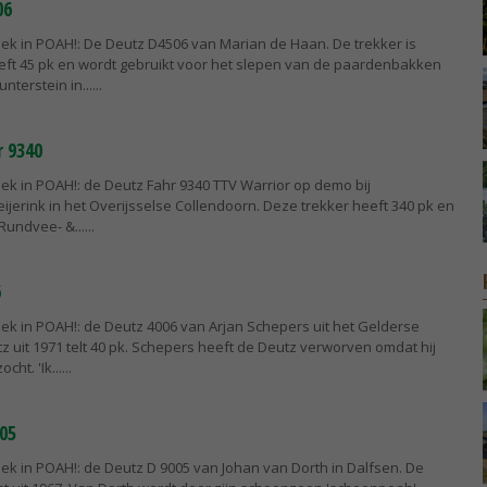
06
ek in POAH!: De Deutz D4506 van Marian de Haan. De trekker is
eft 45 pk en wordt gebruikt voor het slepen van de paardenbakken
nterstein in...
 9340
ek in POAH!: de Deutz Fahr 9340 TTV Warrior op demo bij
jerink in het Overijsselse Collendoorn. Deze trekker heeft 340 pk en
Rundvee- &...
6
ek in POAH!: de Deutz 4006 van Arjan Schepers uit het Gelderse
 uit 1971 telt 40 pk. Schepers heeft de Deutz verworven omdat hij
ht. 'Ik...
05
ek in POAH!: de Deutz D 9005 van Johan van Dorth in Dalfsen. De