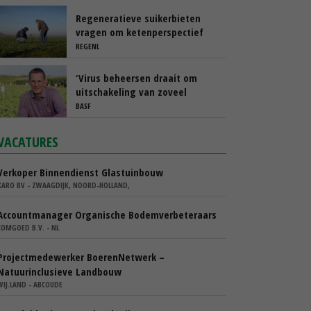
Regeneratieve suikerbieten
vragen om ketenperspectief
REGENL
‘Virus beheersen draait om
uitschakeling van zoveel
mogelijk risico’s’
BASF
VACATURES
Verkoper Binnendienst Glastuinbouw
KARO BV - ZWAAGDIJK, NOORD-HOLLAND,
Accountmanager Organische Bodemverbeteraars
COMGOED B.V. - NL
Projectmedewerker BoerenNetwerk –
Natuurinclusieve Landbouw
WIJ.LAND - ABCOUDE