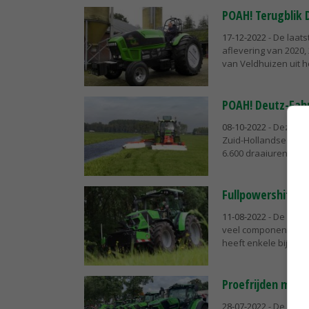
POAH! Terugblik 
17-12-2022
- De laat
aflevering van 2020,
van Veldhuizen uit he
POAH! Deutz-Fahr
08-10-2022
- Deze wee
Zuid-Hollandse Noord
6.600 draaiuren. 'Als..
Fullpowershift D
11-08-2022
- De nieuw
veel componenten en 
heeft enkele bijzonde
Proefrijden met 
28-07-2022
- De Road