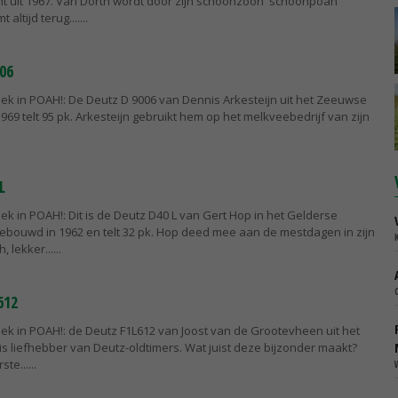
t uit 1967. Van Dorth wordt door zijn schoonzoon 'schoonpoah'
 altijd terug....
06
ek in POAH!: De Deutz D 9006 van Dennis Arkesteijn uit het Zeeuwse
969 telt 95 pk. Arkesteijn gebruikt hem op het melkveebedrijf van zijn
L
k in POAH!: Dit is de Deutz D40 L van Gert Hop in het Gelderse
gebouwd in 1962 en telt 32 pk. Hop deed mee aan de mestdagen in zijn
, lekker...
612
ek in POAH!: de Deutz F1L612 van Joost van de Grootevheen uit het
 is liefhebber van Deutz-oldtimers. Wat juist deze bijzonder maakt?
ste...