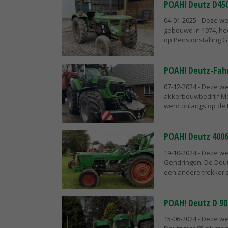
POAH! Deutz D45
04-01-2025
- Deze we
gebouwd in 1974, he
op Pensionstalling Gu
POAH! Deutz-Fahr
07-12-2024
- Deze we
akkerbouwbedrijf Mei
werd onlangs op de 
POAH! Deutz 400
19-10-2024
- Deze we
Gendringen. De Deutz
een andere trekker zoc
POAH! Deutz D 90
15-06-2024
- Deze we