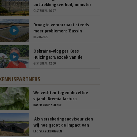
onttrekkingsverbod, minister
spreekt van ‘ondernemersrisico’
GISTEREN, 16:27
Droogte veroorzaakt steeds
meer problemen: ‘Bassin
afgelopen week al leeg’
06-08-2026
Oekraïne-vlogger Kees
Huizinga: ‘Bezoek van de
ambassade mag zelf groente
GISTEREN, 12:00
plukken’
KENNISPARTNERS
We vechten tegen dezelfde
vijand: Bremia lactuca
BAYER CROP SCIENCE
‘Als verzekeringsadviseur zien
wij hoe groot de impact van
een stalbrand kan zijn’
LTO VERZEKERINGEN