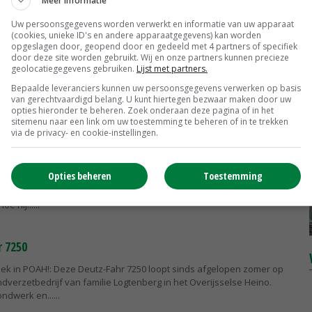
Meer informatie
nnen daar proefritten maken met trekkers naar keuze. Motto van
it to believe it.
Uw persoonsgegevens worden verwerkt en informatie van uw apparaat
(cookies, unieke ID's en andere apparaatgegevens) kan worden
opgeslagen door, geopend door en gedeeld met 4 partners of specifiek
door deze site worden gebruikt. Wij en onze partners kunnen precieze
06
geolocatiegegevens gebruiken.
Lijst met partners.
ek in POAH!: Martin van Meeteren uit het Gelderse Ochten doet voor
Bepaalde leveranciers kunnen uw persoonsgegevens verwerken op basis
van gerechtvaardigd belang. U kunt hiertegen bezwaar maken door uw
trekkertrek. Hij kiest daarbij voor de wedstrijd in het Utrechtse
opties hieronder te beheren. Zoek onderaan deze pagina of in het
ij met...
sitemenu naar een link om uw toestemming te beheren of in te trekken
via de privacy- en cookie-instellingen.
 6.11
Opties beheren
Toestemming
k in POAH!: Vader Robbie en zoon Sieb ten Thije uit het Overijsselse
maal gek van deze Deutz-Fahr DX 6.11. Sieb wilde heel graag de
oe hij...
 7250
ek in POAH!: Deze Deutz-Fahr 7250 loopt sinds afgelopen zomer op
dverzetbedrijf van familie Logtenberg in het Overijsselse Heino.
ondwerk en...