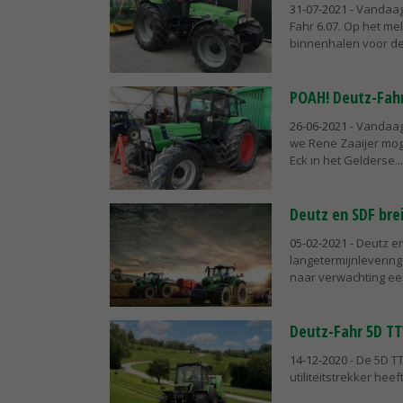
31-07-2021
- Vandaag 
Fahr 6.07. Op het me
binnenhalen voor de 
POAH! Deutz-Fahr
26-06-2021
- Vandaag 
we Rene Zaaijer mog
Eck in het Gelderse...
Deutz en SDF bre
05-02-2021
- Deutz e
langetermijnleverin
naar verwachting een 
Deutz-Fahr 5D TT
14-12-2020
- De 5D TT
utiliteitstrekker hee