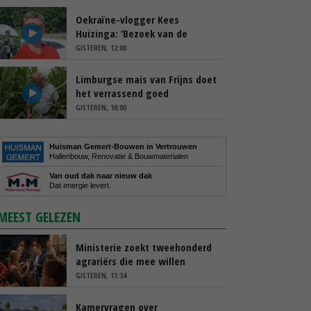
Oekraïne-vlogger Kees
Huizinga: ‘Bezoek van de
ambassade mag zelf groente
GISTEREN, 12:00
plukken’
Limburgse mais van Frijns doet
het verrassend goed
GISTEREN, 10:00
Huisman Gemert-Bouwen in Vertrouwen
Hallenbouw, Renovatie & Bouwmaterialen
Van oud dak naar nieuw dak
Dat energie levert.
MEEST GELEZEN
Ministerie zoekt tweehonderd
agrariërs die mee willen
denken
GISTEREN, 11:34
Kamervragen over