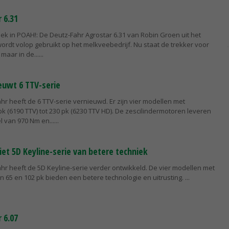
 6.31
ek in POAH!: De Deutz-Fahr Agrostar 6.31 van Robin Groen uit het
wordt volop gebruikt op het melkveebedrijf. Nu staat de trekker voor
aar in de...
euwt 6 TTV-serie
hr heeft de 6 TTV-serie vernieuwd. Er zijn vier modellen met
 (6190 TTV) tot 230 pk (6230 TTV HD). De zescilindermotoren leveren
van 970 Nm en...
et 5D Keyline-serie van betere techniek
hr heeft de 5D Keyline-serie verder ontwikkeld. De vier modellen met
 65 en 102 pk bieden een betere technologie en uitrusting.
 6.07