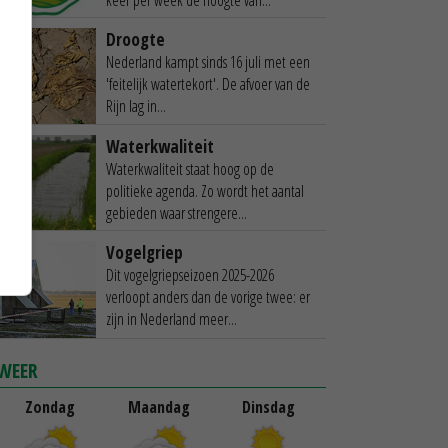
Droogte
Nederland kampt sinds 16 juli met een
'feitelijk watertekort'. De afvoer van de
Rijn lag in...
Waterkwaliteit
Waterkwaliteit staat hoog op de
politieke agenda. Zo wordt het aantal
gebieden waar strengere...
Vogelgriep
Dit vogelgriepseizoen 2025-2026
verloopt anders dan de vorige twee: er
zijn in Nederland meer...
WEER
Zondag
Maandag
Dinsdag