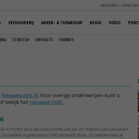
VACATURES
POAH-SHO
S
VEEHOUDERIJ
AKKER- & TUINBOUW
REGIO
VIDEO
PODC
ING
STIKSTOF
DROOGTE
THEMA'S
p
Nieuweoogst.nl
.
Voor overige onderwerpen kunt u
of bekijk het
nieuwsarchief
.
06
ek in POAH!: dit is de Deutz D3006 van Jan en Thijmen van Genderen
l. De trekker is gebouwd in 1972 en heeft 30 pk. Ze hebben hem al