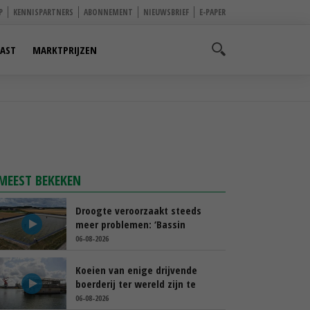
P
KENNISPARTNERS
ABONNEMENT
NIEUWSBRIEF
E-PAPER
AST
MARKTPRIJZEN
MEEST BEKEKEN
Droogte veroorzaakt steeds
meer problemen: ‘Bassin
afgelopen week al leeg’
06-08-2026
Koeien van enige drijvende
boerderij ter wereld zijn te
koop
06-08-2026