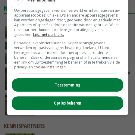
Meer informatie
NIEUWSTE VIDEO'S
Uw persoonsgegevens worden verwerkt en informatie van uw
apparaat (cookies, unieke ID's en andere apparaatgegevens)
kan worden opgeslagen door, geopend door en gedeeld met
POAH!: John Deere 7730
4 partners of specifiek door deze site worden gebruikt. Wij en
onze partners kunnen precieze geolocatiegegevens
GISTEREN, 10:00
gebruiken.
Lijst met partners.
Bepaalde leveranciers kunnen uw persoonsgegevens
Oekraïne-vlogger Kees Huizinga: ‘Bezoek van
verwerken op basis van gerechtvaardigd belang. U kunt
hiertegen bezwaar maken door uw opties hieronder te
de ambassade mag zelf groente plukken’
beheren. Zoek onderaan deze pagina of in het sitemenu naar
07-08-2026
een link om uw toestemming te beheren of in te trekken via de
privacy- en cookie-instellingen.
Limburgse mais van Frijns doet het verrassend
goed
Toestemming
07-08-2026
Droogte veroorzaakt steeds meer problemen:
Opties beheren
‘Bassin afgelopen week al leeg’
06-08-2026
KENNISPARTNERS