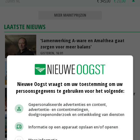
Zuivel NL
€ 345,00
€ 20,00
MEER MARKTPRIJZEN
LAATSTE NIEUWS
‘Samenwerking A-ware en Amalthea gaat
zorgen voor meer balans’
GISTEREN, 16:01
Internationale vraag naar geitenzuivel blijft
groot: Nederland in Europese top
GISTEREN, 15:33
Nieuwe Oogst vraagt om uw toestemming om uw
persoonsgegevens te gebruiken voor het volgende:
Vlaamse varkensstapel krimpt, pluimveesector
groeit door schaalvergroting
Gepersonaliseerde advertenties en content,
GISTEREN, 15:20
advertentie- en contentmetingen,
doelgroepenonderzoek en ontwikkeling van diensten
‘Cijfer jezelf niet weg en doe vooral ook waar
je gelukkig van wordt’
Informatie op een apparaat opslaan en/of openen
GISTEREN, 13:31