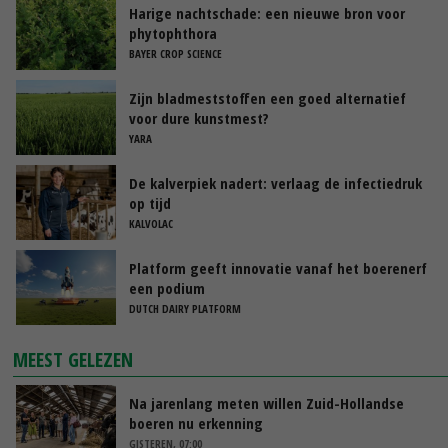
Harige nachtschade: een nieuwe bron voor
phytophthora
BAYER CROP SCIENCE
Zijn bladmeststoffen een goed alternatief
voor dure kunstmest?
YARA
De kalverpiek nadert: verlaag de infectiedruk
op tijd
KALVOLAC
Platform geeft innovatie vanaf het boerenerf
een podium
DUTCH DAIRY PLATFORM
MEEST GELEZEN
Na jarenlang meten willen Zuid-Hollandse
boeren nu erkenning
GISTEREN, 07:00