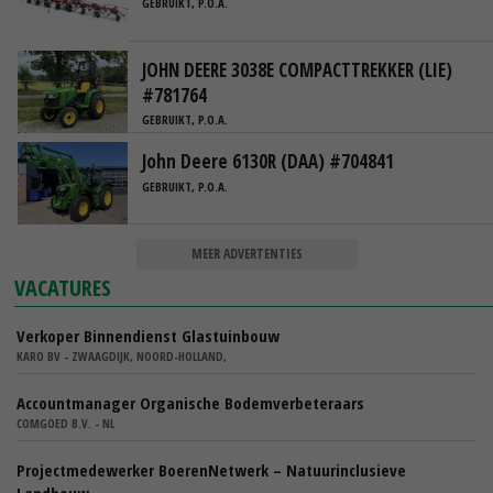
GEBRUIKT, P.O.A.
JOHN DEERE 3038E COMPACTTREKKER (LIE)
#781764
GEBRUIKT, P.O.A.
John Deere 6130R (DAA) #704841
GEBRUIKT, P.O.A.
MEER ADVERTENTIES
VACATURES
Verkoper Binnendienst Glastuinbouw
KARO BV - ZWAAGDIJK, NOORD-HOLLAND,
Accountmanager Organische Bodemverbeteraars
COMGOED B.V. - NL
Projectmedewerker BoerenNetwerk – Natuurinclusieve