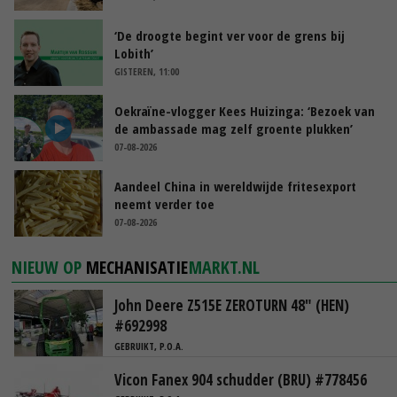
‘De droogte begint ver voor de grens bij
Lobith’
GISTEREN, 11:00
Oekraïne-vlogger Kees Huizinga: ‘Bezoek van
de ambassade mag zelf groente plukken’
07-08-2026
Aandeel China in wereldwijde fritesexport
neemt verder toe
07-08-2026
NIEUW OP
MECHANISATIE
MARKT.NL
John Deere Z515E ZEROTURN 48" (HEN)
#692998
GEBRUIKT, P.O.A.
Vicon Fanex 904 schudder (BRU) #778456