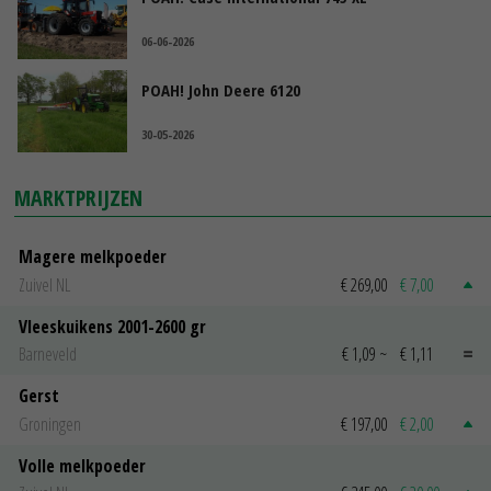
06-06-2026
POAH! John Deere 6120
30-05-2026
MARKTPRIJZEN
Magere melkpoeder
Zuivel NL
€ 269,00
€ 7,00
Vleeskuikens 2001-2600 gr
Barneveld
€ 1,09
~
€ 1,11
Gerst
Groningen
€ 197,00
€ 2,00
Volle melkpoeder