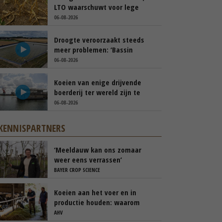
LTO waarschuwt voor lege
schappen
06-08-2026
Droogte veroorzaakt steeds
meer problemen: ‘Bassin
afgelopen week al leeg’
06-08-2026
Koeien van enige drijvende
boerderij ter wereld zijn te
koop
06-08-2026
KENNISPARTNERS
‘Meeldauw kan ons zomaar
weer eens verrassen’
BAYER CROP SCIENCE
Koeien aan het voer en in
productie houden: waarom
‘immuunmodulatie’ belangrijk
AHV