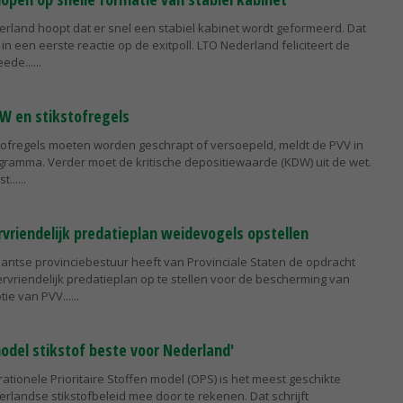
erland hoopt dat er snel een stabiel kabinet wordt geformeerd. Dat
in een eerste reactie op de exitpoll. LTO Nederland feliciteert de
ede...
DW en stikstofregels
stofregels moeten worden geschrapt of versoepeld, meldt de PVV in
gramma. Verder moet de kritische depositiewaarde (KDW) uit de wet.
t...
rvriendelijk predatieplan weidevogels opstellen
bantse provinciebestuur heeft van Provinciale Staten de opdracht
vriendelijk predatieplan op te stellen voor de bescherming van
ie van PVV...
odel stikstof beste voor Nederland'
ationele Prioritaire Stoffen model (OPS) is het meest geschikte
landse stikstofbeleid mee door te rekenen. Dat schrijft