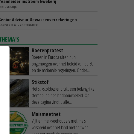
Teamleider instroom kwekerij
IBN - SCHAIJK
Senior Adviseur Gewassenverzekeringen
AGRIVER U.A. - ZOETERMEER
THEMA'S
Boerenprotest
Boeren in Europa uiten hun
ongenoegen over het beleid van de EU
en de nationale regeringen. Onder...
Stikstof
Het stikstofdossier drukt een belangrijke
stempel op het landbouwbeleid. Op
deze pagina vindt u alle...
Maismeetnet
Vijftien melkveehouders met mais
verspreid over het land meten twee
keer per week de hoogte van...