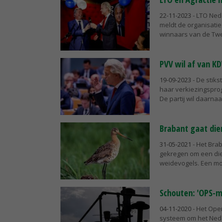
22-11-2023
- LTO Ned
meldt de organisatie 
winnaars van de Twe
PVV wil af van K
19-09-2023
- De stik
haar verkiezingspro
De partij wil daarnaas
Brabant gaat die
31-05-2021
- Het Bra
gekregen om een dier
weidevogels. Een mot
Schouten: 'OPS-m
04-11-2020
- Het Oper
systeem om het Neder