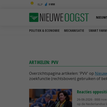
0 MM
15,2
NIEUW
POLITIEK & ECONOMIE
MECHANISATIE
SMART FARM
ARTIKELEN: PVV
Overzichtspagina artikelen: 'PVV' op
Nieuwe
zoekfunctie (rechtsboven) gebruiken of bek
Reacties oppositi
26-06-2026
- BBB noe
op de Nederlandse l