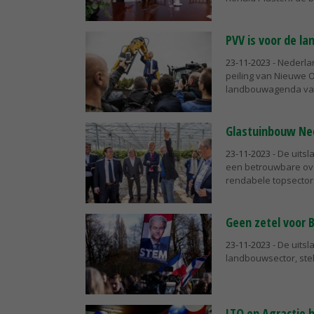
PVV is voor de la
23-11-2023
- Nederla
peiling van Nieuwe O
landbouwagenda van p
Glastuinbouw Nede
23-11-2023
- De uitsl
een betrouwbare ove
rendabele topsector. 
Geen zetel voor 
23-11-2023
- De uits
landbouwsector, stel
LTO en Agractie 