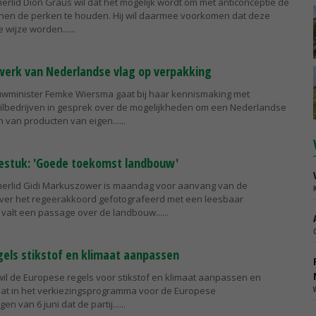
erlid Dion Graus wil dat het mogelijk wordt om met anticonceptie de
nen de perken te houden. Hij wil daarmee voorkomen dat deze
e wijze worden...
erk van Nederlandse vlag op verpakking
wminister Femke Wiersma gaat bij haar kennismaking met
ilbedrijven in gesprek over de mogelijkheden om een Nederlandse
 van producten van eigen...
iestuk: 'Goede toekomst landbouw'
erlid Gidi Markuszower is maandag voor aanvang van de
ver het regeerakkoord gefotografeerd met een leesbaar
 valt een passage over de landbouw...
gels stikstof en klimaat aanpassen
wil de Europese regels voor stikstof en klimaat aanpassen en
aat in het verkiezingsprogramma voor de Europese
n van 6 juni dat de partij...