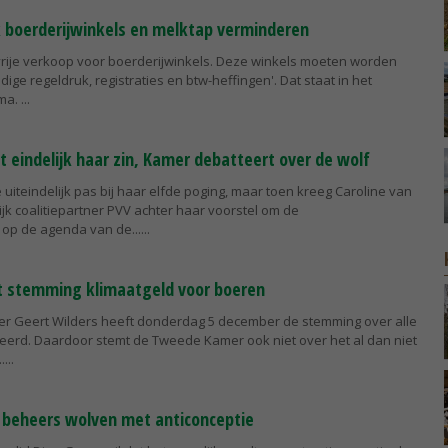
k boerderijwinkels en melktap verminderen
 vrije verkoop voor boerderijwinkels. Deze winkels moeten worden
dige regeldruk, registraties en btw-heffingen'. Dat staat in het
ma.
gt eindelijk haar zin, Kamer debatteert over de wolf
e uiteindelijk pas bij haar elfde poging, maar toen kreeg Caroline van
ijk coalitiepartner PVV achter haar voorstel om de
op de agenda van de...
t stemming klimaatgeld voor boeren
der Geert Wilders heeft donderdag 5 december de stemming over alle
eerd. Daardoor stemt de Tweede Kamer ook niet over het al dan niet
.
 beheers wolven met anticonceptie