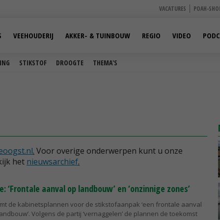
VACATURES
POAH-SHO
S
VEEHOUDERIJ
AKKER- & TUINBOUW
REGIO
VIDEO
PODC
ING
STIKSTOF
DROOGTE
THEMA'S
oogst.nl
.
Voor overige onderwerpen kunt u onze
ijk het
nieuwsarchief
.
e: ‘Frontale aanval op landbouw’ en ‘onzinnige zones’
mt de kabinetsplannen voor de stikstofaanpak ‘een frontale aanval
andbouw’. Volgens de partij ‘vernaggelen’ de plannen de toekomst