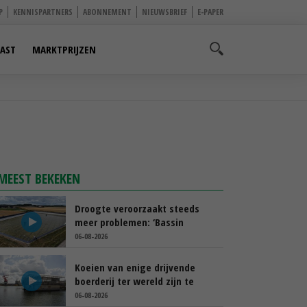
P
KENNISPARTNERS
ABONNEMENT
NIEUWSBRIEF
E-PAPER
AST
MARKTPRIJZEN
MEEST BEKEKEN
Droogte veroorzaakt steeds
meer problemen: ‘Bassin
afgelopen week al leeg’
06-08-2026
Koeien van enige drijvende
boerderij ter wereld zijn te
koop
06-08-2026