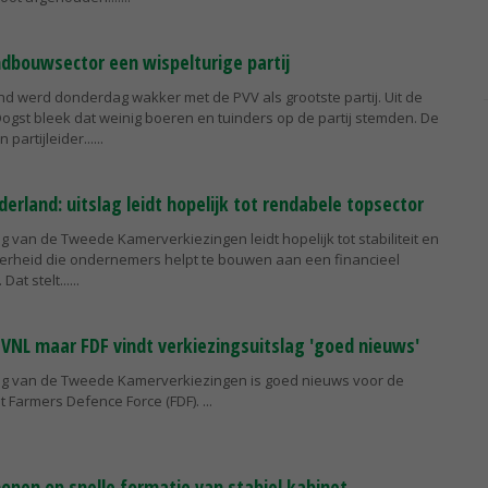
ndbouwsector een wispelturige partij
nd werd donderdag wakker met de PVV als grootste partij. Uit de
ogst bleek dat weinig boeren en tuinders op de partij stemden. De
artijleider...
rland: uitslag leidt hopelijk tot rendabele topsector
ag van de Tweede Kamerverkiezingen leidt hopelijk tot stabiliteit en
rheid die ondernemers helpt te bouwen aan een financieel
Dat stelt...
BVNL maar FDF vindt verkiezingsuitslag 'goed nieuws'
lag van de Tweede Kamerverkiezingen is goed nieuws voor de
t Farmers Defence Force (FDF).
hopen op snelle formatie van stabiel kabinet