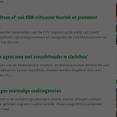
e...
litsen af: ook KRW-criticaster Heutink en prominent
weede Kamerleden van de PVV stappen uit de partij van Geert
fsplitsers zijn partijprominent en oudgediende Gidi Markuszower en
het dossier...
 agent mee met toezichthouder in slachthuis'
eurs van de Nederlandse Voedsel- en Warenautoriteit (NVWA) die een
ie' uitvoeren bij een slachthuis, moeten worden begeleid door een
n of...
tegen voormalige coalitiegenoten
zich in de verkiezingscampagne steeds sterker af tegen partijen
r geleden nog een coalitie vormde. Woensdag richtte partijleider
 haar...