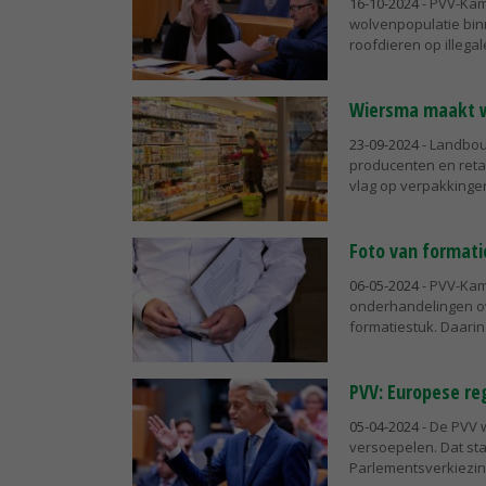
16-10-2024
- PVV-Kam
wolvenpopulatie bin
roofdieren op illegal
Wiersma maakt w
23-09-2024
- Landbou
producenten en reta
vlag op verpakkingen
Foto van format
06-05-2024
- PVV-Kam
onderhandelingen o
formatiestuk. Daarin
PVV: Europese re
05-04-2024
- De PVV 
versoepelen. Dat st
Parlementsverkiezinge