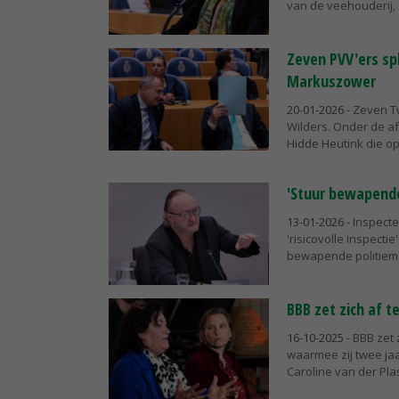
van de veehouderij, d
Zeven PVV'ers sp
Markuszower
20-01-2026
- Zeven T
Wilders. Onder de a
Hidde Heutink die op 
'Stuur bewapende
13-01-2026
- Inspect
'risicovolle inspect
bewapende politiema
BBB zet zich af 
16-10-2025
- BBB zet 
waarmee zij twee jaa
Caroline van der Plas