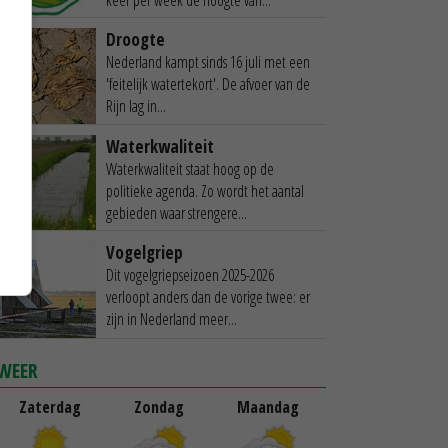
Droogte
Nederland kampt sinds 16 juli met een
'feitelijk watertekort'. De afvoer van de
Rijn lag in...
Waterkwaliteit
Waterkwaliteit staat hoog op de
politieke agenda. Zo wordt het aantal
gebieden waar strengere...
Vogelgriep
Dit vogelgriepseizoen 2025-2026
verloopt anders dan de vorige twee: er
zijn in Nederland meer...
WEER
Zaterdag
Zondag
Maandag