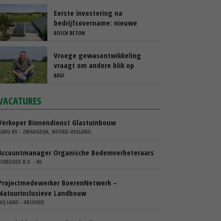
is tijdens de transitieperiode
Eerste investering na
bedrijfsovername: nieuwe
sleufsilo’s
BOSCH BETON
Vroege gewasontwikkeling
vraagt om andere blik op
cercospora
BASF
VACATURES
Verkoper Binnendienst Glastuinbouw
KARO BV - ZWAAGDIJK, NOORD-HOLLAND,
Accountmanager Organische Bodemverbeteraars
COMGOED B.V. - NL
Projectmedewerker BoerenNetwerk –
Natuurinclusieve Landbouw
WIJ.LAND - ABCOUDE