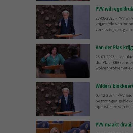
PVV wil regeldru
23-08-2025
- PVV wil
vrijgesteld van 'onno
verkiezingsprogram
Van der Plas krij
25-03-2025
- Het lukt
der Plas (BBB) eindel
wolvenproblematiek 
Wilders blokkeer
05-12-2024
- PVV-lei
begrotingen geblokk
openstellen van het..
PVV maakt draai: