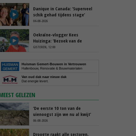
Danique in Canada: ‘Superveel
schik gehad tijdens stage’
04-08-2026
Oekraïne-vlogger Kees
Huizinga: ‘Bezoek van de
ambassade mag zelf groente
GISTEREN, 12:00
plukken’
Huisman Gemert-Bouwen in Vertrouwen
Hallenbouw, Renovatie & Bouwmaterialen
Van oud dak naar nieuw dak
Dat energie levert.
MEEST GELEZEN
‘De eerste 10 ton van de
uienoogst zijn we nu al kwijt’
06-08-2026
Droogte raakt alle sectoren,