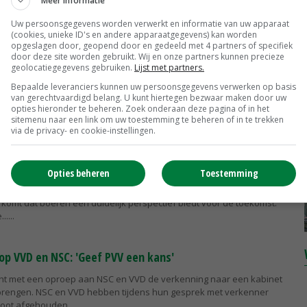
Meer informatie
Nijhof-Leeuw is de nieuwe landbouwspecialist van de PVV. Buiten de
Uw persoonsgegevens worden verwerkt en informatie van uw apparaat
k is ze vrijwel onbekend. Wie is de landbouwwoordvoerder van de
(cookies, unieke ID's en andere apparaatgegevens) kan worden
 Tweede...
opgeslagen door, geopend door en gedeeld met 4 partners of specifiek
door deze site worden gebruikt. Wij en onze partners kunnen precieze
geolocatiegegevens gebruiken.
Lijst met partners.
dereen. Ook voor boeren?'
Bepaalde leveranciers kunnen uw persoonsgegevens verwerken op basis
van gerechtvaardigd belang. U kunt hiertegen bezwaar maken door uw
orische verkiezingszege van politieke buitenstaanders PVV en NSC
opties hieronder te beheren. Zoek onderaan deze pagina of in het
 staat niet op zichzelf. De kiezer heeft vooral willen afrekenen met
sitemenu naar een link om uw toestemming te beheren of in te trekken
via de privacy- en cookie-instellingen.
abinet de boer?
Opties beheren
Toestemming
rganisaties hopen op een snelle formatie van een nieuw kabinet dat
komt dat boeren een duidelijk perspectief biedt voor de toekomst.
...
op VVD en NSC: 'Geef PVV een kans'
cht met een oproep aan NSC en VVD de verkenning naar een kabinet
brengen. NSC en VVD hebben tijdens hun gesprek met verkenner
oot afgehouden....