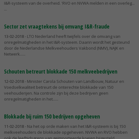
I&R-systeem van de overheid. 'RVO en NVWA melden in een overleg...
Sector zet vraagtekens bij omvang I&R-fraude
13-02-2018
- LTO Nederland heeft twijfels over de omvang van
onregelmatigheden in het I&R-systeem. Daarin wordt het gesteund
door de Nederlandse Melkveehouders Vakbond (NMV), NAJK en
Netwerk...
Schouten betreurt blokkade 150 melkveebedrijven
12-02-2018
- Minister Carola Schouten van Landbouw, Natuur en
Voedselkwaliteit betreurt de onterechte blokkade van 150
veehouderijen. Na controle zijn bij deze bedrijven geen
onregelmatigheden in het...
Blokkade bij ruim 150 bedrijven opgeheven
11-02-2018
- Na het op orde maken van het I&R-systeem is bij 150
melkveehouders de blokkade opgeheven. NVWA en RVO hebben
ook de leeftijdsgrens van geïmporteerde koeien bijgesteld.