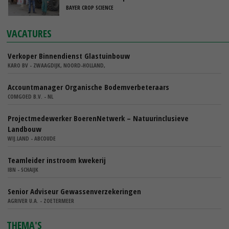
BAYER CROP SCIENCE
VACATURES
Verkoper Binnendienst Glastuinbouw
KARO BV - ZWAAGDIJK, NOORD-HOLLAND,
Accountmanager Organische Bodemverbeteraars
COMGOED B.V. - NL
Projectmedewerker BoerenNetwerk – Natuurinclusieve
Landbouw
WIJ.LAND - ABCOUDE
Teamleider instroom kwekerij
IBN - SCHAIJK
Senior Adviseur Gewassenverzekeringen
AGRIVER U.A. - ZOETERMEER
THEMA'S