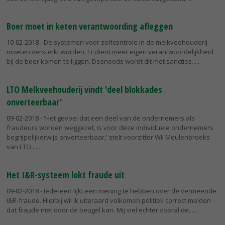
Boer moet in keten verantwoording afleggen
10-02-2018
- De systemen voor zelfcontrole in de melkveehouderij
moeten versterkt worden. Er dient meer eigen verantwoordelijkheid
bij de boer komen te liggen. Desnoods wordt dit met sancties...
LTO Melkveehouderij vindt 'deel blokkades
onverteerbaar'
09-02-2018
- 'Het gevoel dat een deel van de ondernemers als
fraudeurs worden weggezet, is voor deze individuele ondernemers
begrijpelijkerwijs onverteerbaar,' stelt voorzitter Wil Meulenbroeks
van LTO...
Het I&R-systeem lokt fraude uit
09-02-2018
- Iedereen lijkt een mening te hebben over de vermeende
I&R-fraude. Hierbij wil ik uiteraard volkomen politiek correct melden
dat fraude niet door de beugel kan. Mij viel echter vooral de...