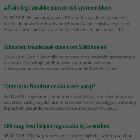
Affaire legt zwakke punten I&R-systeem bloot
24-02-2018
- De omvang van de I&R-fraude mag dan lijken mee te
vallen, de affaire heeft wel aangetoond dat het registratiesysteem
voor kalveren, pinken, vaarzen en melkvee leemtes bevat. LTO...
Schouten: fraudezaak draait om 5.000 koeien
20-02-2018
- Zo'n 5.000 melkkoeien staan nog onterecht geregistreerd
als vaars. Dat schrijft landbouwminister Carola Schouten
dinsdagavond in een nieuwe update aan de Tweede Kamer.
'Onterecht fraudeur en dat vreet aan je'
17-02-2018
- Tegen een vriend wiens bedrijf door een klein foutje op
slot staat, zei hij nog dat hij er niet wakker van moest liggen. Zaterdag
lag bij hem dezelfde boodschap op de mat. 'Je schrikt wel...
CRV mag boer helpen registratie bij te werken
16-02-2018
- CRV mag boeren weer helpen bij het bijwerken van hun