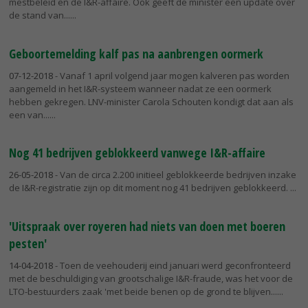
mestbeleid en de I&R-affaire. Ook geeft de minister een update over
de stand van...
Geboortemelding kalf pas na aanbrengen oormerk
07-12-2018
- Vanaf 1 april volgend jaar mogen kalveren pas worden
aangemeld in het I&R-systeem wanneer nadat ze een oormerk
hebben gekregen. LNV-minister Carola Schouten kondigt dat aan als
een van...
Nog 41 bedrijven geblokkeerd vanwege I&R-affaire
26-05-2018
- Van de circa 2.200 initieel geblokkeerde bedrijven inzake
de I&R-registratie zijn op dit moment nog 41 bedrijven geblokkeerd.
'Uitspraak over royeren had niets van doen met boeren
pesten'
14-04-2018
- Toen de veehouderij eind januari werd geconfronteerd
met de beschuldiging van grootschalige I&R-fraude, was het voor de
LTO-bestuurders zaak 'met beide benen op de grond te blijven...