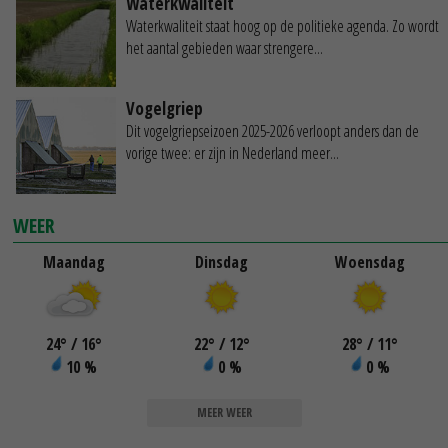
Waterkwaliteit
Waterkwaliteit staat hoog op de politieke agenda. Zo wordt
het aantal gebieden waar strengere...
Vogelgriep
Dit vogelgriepseizoen 2025-2026 verloopt anders dan de
vorige twee: er zijn in Nederland meer...
WEER
Maandag
Dinsdag
Woensdag
24
°
/ 16
°
22
°
/ 12
°
28
°
/ 11
°
10 %
0 %
0 %
MEER WEER