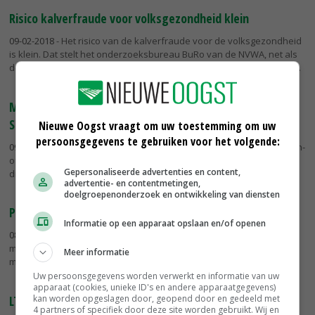
Risico kalverfraude voor volksgezondheid klein
09-02-2018
- Het risico van de kalverfraude voor de volksgezondheid
is klein. Dat stelt het onderzoeksbureau BuRo van de NVWA, net als
de Van Drie Group. Zeker wanneer moeder en kalf van hetzelfde...
Melkveehouderij blijft geschokt achter na ingrijpen
Schouten
Nieuwe Oogst vraagt om uw toestemming om uw
persoonsgegevens te gebruiken voor het volgende:
09-02-2018
- Op 2.100 veebedrijven mag geen rund meer worden aan-
of afgevoerd. De melkveehouderijsector blijft geschokt achter na de
Gepersonaliseerde advertenties en content,
drastische maatregel van LNV-minister Carola Schouten.
advertentie- en contentmetingen,
doelgroepenonderzoek en ontwikkeling van diensten
PvdA wil ook blokkade provinciale subsidie
Informatie op een apparaat opslaan en/of openen
08-02-2018
- De PvdA in Overijssel wil dat frauderende
melkveehouders ook geen provinciale subsidies of vergunningen
Meer informatie
meer kunnen krijgen. Dat bepleit fractievoorzitter Tijs de Bree.
Uw persoonsgegevens worden verwerkt en informatie van uw
apparaat (cookies, unieke ID's en andere apparaatgegevens)
kan worden opgeslagen door, geopend door en gedeeld met
LTO 'enorm geschrokken' door nieuwe fraudecijfers
4 partners of specifiek door deze site worden gebruikt. Wij en