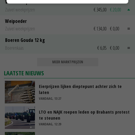
Volle melkpoeder
Zuivel weekprijzen
€ 345,00
€ 20,00
Weipoeder
Zuivel weekprijzen
€ 134,00
€ 0,00
Boeren Gouda 12 kg
Boerenkaas
€ 6,05
€ 0,00
MEER MARKTPRIJZEN
LAATSTE NIEUWS
Eierprijzen lijken dieptepunt achter zich te
laten
VANDAAG, 13:27
LTO en NAJK roepen leden op Brabants protest
te steunen
VANDAAG, 12:29