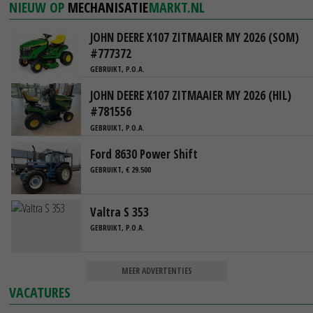
NIEUW OP
MECHANISATIE
MARKT.NL
JOHN DEERE X107 ZITMAAIER MY 2026 (SOM)
#777372
GEBRUIKT, P.O.A.
JOHN DEERE X107 ZITMAAIER MY 2026 (HIL)
#781556
GEBRUIKT, P.O.A.
Ford 8630 Power Shift
GEBRUIKT, € 29.500
Valtra S 353
GEBRUIKT, P.O.A.
MEER ADVERTENTIES
VACATURES