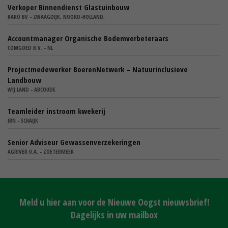
Verkoper Binnendienst Glastuinbouw
KARO BV - ZWAAGDIJK, NOORD-HOLLAND,
Accountmanager Organische Bodemverbeteraars
COMGOED B.V. - NL
Projectmedewerker BoerenNetwerk – Natuurinclusieve
Landbouw
WIJ.LAND - ABCOUDE
Teamleider instroom kwekerij
IBN - SCHAIJK
Senior Adviseur Gewassenverzekeringen
AGRIVER U.A. - ZOETERMEER
Meld u hier aan voor de Nieuwe Oogst nieuwsbrief!
Dagelijks in uw mailbox