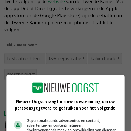
live te volgen op de
website
van de Tweede Kamer. Via
de app Debat Direct (gratis te verkrijgen in de Apple
app store en de Google Play store) zijn de debatten in
de Tweede Kamer op een smartphone of tablet te
volgen.
Bekijk meer over:
fosfaatrechten
I&R-registratie
kalverfaude
mestbeleid
Nieuwe Oogst vraagt om uw toestemming om uw
persoonsgegevens te gebruiken voor het volgende:
LEES OOK
Gepersonaliseerde advertenties en content,
advertentie- en contentmetingen,
Protest in aanloop naar mestdebat
doelgroepenonderzoek en ontwikkeling van diensten