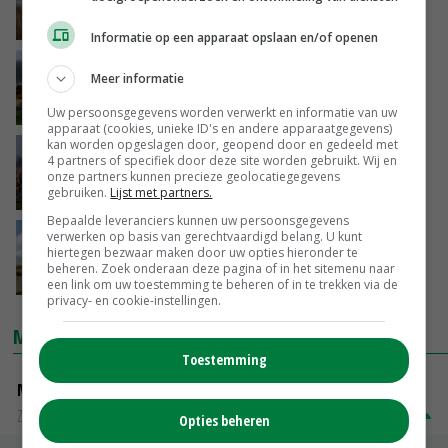
13-12-2018
Informatie op een apparaat opslaan en/of openen
Fosfaatrechten vrijstellingsregeling
Meer informatie
vleesveehouderij beperkt benut
10-12-2018
Uw persoonsgegevens worden verwerkt en informatie van uw
apparaat (cookies, unieke ID's en andere apparaatgegevens)
kan worden opgeslagen door, geopend door en gedeeld met
LNV reageert op vragen over fosfaatrechten
4 partners of specifiek door deze site worden gebruikt. Wij en
onze partners kunnen precieze geolocatiegegevens
gebruiken.
Lijst met partners.
10-12-2018
Bepaalde leveranciers kunnen uw persoonsgegevens
verwerken op basis van gerechtvaardigd belang. U kunt
Laatste loodjes rond fosfaat wegen
hiertegen bezwaar maken door uw opties hieronder te
loodzwaar
beheren. Zoek onderaan deze pagina of in het sitemenu naar
01-12-2018
een link om uw toestemming te beheren of in te trekken via de
privacy- en cookie-instellingen.
MARKTPRIJZEN
Toestemming
Magere melkpoeder
Zuivel weekprijzen
€ 269,00
€ 7,00
Opties beheren