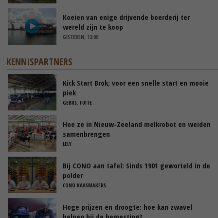
Koeien van enige drijvende boerderij ter
wereld zijn te koop
GISTEREN, 12:00
KENNISPARTNERS
Kick Start Brok; voor een snelle start en mooie
piek
GEBRS. FUITE
Hoe ze in Nieuw-Zeeland melkrobot en weiden
samenbrengen
LELY
Bij CONO aan tafel: Sinds 1901 geworteld in de
polder
CONO KAASMAKERS
Hoge prijzen en droogte: hoe kan zwavel
helpen bij de bemesting?