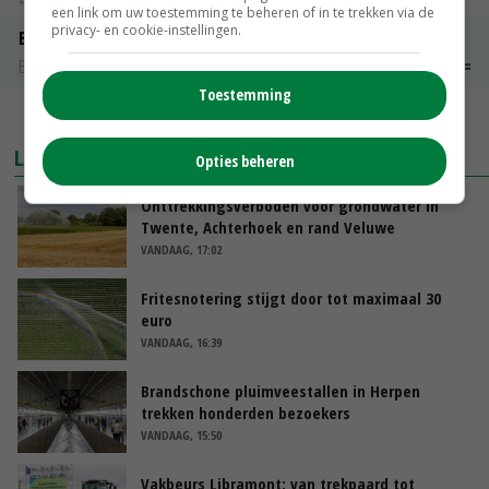
een link om uw toestemming te beheren of in te trekken via de
privacy- en cookie-instellingen.
Boeren Gouda 12 kg
Boerenkaas
€ 6,05
€ 0,00
Toestemming
MEER MARKTPRIJZEN
LAATSTE NIEUWS
Opties beheren
Onttrekkingsverboden voor grondwater in
Twente, Achterhoek en rand Veluwe
VANDAAG, 17:02
Fritesnotering stijgt door tot maximaal 30
euro
VANDAAG, 16:39
Brandschone pluimveestallen in Herpen
trekken honderden bezoekers
VANDAAG, 15:50
Vakbeurs Libramont: van trekpaard tot