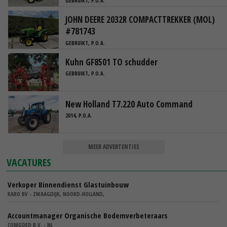
GEBRUIKT, P.O.A.
JOHN DEERE 2032R COMPACTTREKKER (MOL)
#781743
GEBRUIKT, P.O.A.
Kuhn GF8501 TO schudder
GEBRUIKT, P.O.A.
New Holland T7.220 Auto Command
2014, P.O.A.
MEER ADVERTENTIES
VACATURES
Verkoper Binnendienst Glastuinbouw
KARO BV - ZWAAGDIJK, NOORD-HOLLAND,
Accountmanager Organische Bodemverbeteraars
COMGOED B.V. - NL