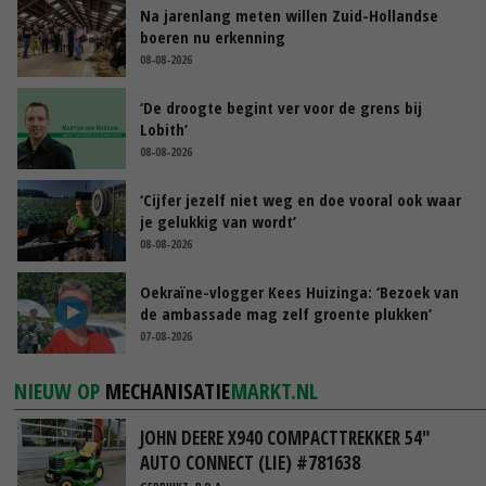
Na jarenlang meten willen Zuid-Hollandse
boeren nu erkenning
08-08-2026
‘De droogte begint ver voor de grens bij
Lobith’
08-08-2026
‘Cijfer jezelf niet weg en doe vooral ook waar
je gelukkig van wordt’
08-08-2026
Oekraïne-vlogger Kees Huizinga: ‘Bezoek van
de ambassade mag zelf groente plukken’
07-08-2026
NIEUW OP
MECHANISATIE
MARKT.NL
JOHN DEERE X940 COMPACTTREKKER 54"
AUTO CONNECT (LIE) #781638