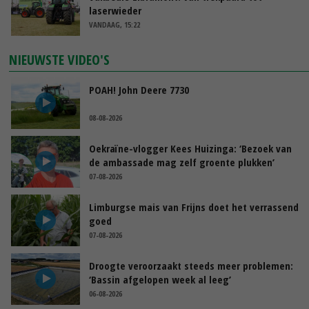
laserwieder
VANDAAG, 15:22
NIEUWSTE VIDEO'S
POAH! John Deere 7730
08-08-2026
Oekraïne-vlogger Kees Huizinga: ‘Bezoek van
de ambassade mag zelf groente plukken’
07-08-2026
Limburgse mais van Frijns doet het verrassend
goed
07-08-2026
Droogte veroorzaakt steeds meer problemen:
‘Bassin afgelopen week al leeg’
06-08-2026