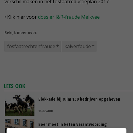
verschil maken in het fosfaatreductieplan 2017.'
• Klik hier voor
dossier I&R-fraude Melkvee
Bekijk meer over:
fosfaatrechtenfraude
kalverfaude
LEES OOK
Blokkade bij ruim 150 bedrijven opgeheven
11-02-2018
Boer moet in keten verantwoording
afleggen