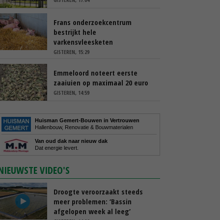
Frans onderzoekcentrum
bestrijkt hele
varkensvleesketen
GISTEREN, 15:29
Emmeloord noteert eerste
zaaiuien op maximaal 20 euro
GISTEREN, 14:59
Huisman Gemert-Bouwen in Vertrouwen
Hallenbouw, Renovatie & Bouwmaterialen
Van oud dak naar nieuw dak
Dat energie levert.
NIEUWSTE VIDEO'S
Droogte veroorzaakt steeds
meer problemen: ‘Bassin
afgelopen week al leeg’