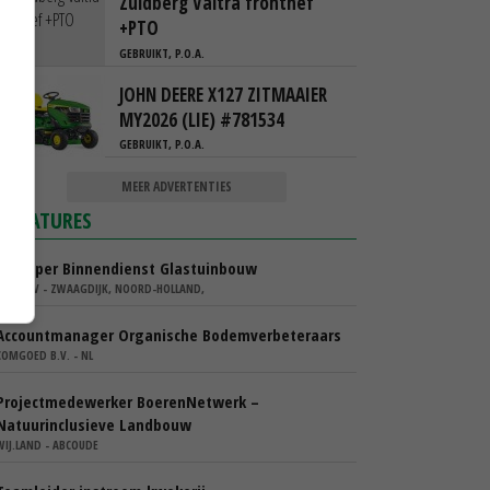
Zuidberg Valtra fronthef
+PTO
GEBRUIKT, P.O.A.
JOHN DEERE X127 ZITMAAIER
MY2026 (LIE) #781534
GEBRUIKT, P.O.A.
MEER ADVERTENTIES
VACATURES
Verkoper Binnendienst Glastuinbouw
KARO BV - ZWAAGDIJK, NOORD-HOLLAND,
Accountmanager Organische Bodemverbeteraars
COMGOED B.V. - NL
Projectmedewerker BoerenNetwerk –
Natuurinclusieve Landbouw
WIJ.LAND - ABCOUDE