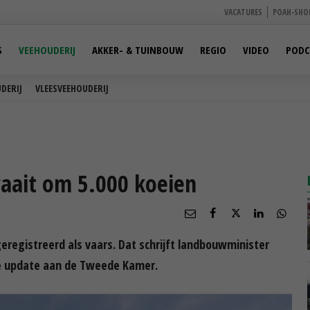
VACATURES
POAH-SHO
S
VEEHOUDERIJ
AKKER- & TUINBOUW
REGIO
VIDEO
PODC
DERIJ
VLEESVEEHOUDERIJ
raait om 5.000 koeien
eregistreerd als vaars. Dat schrijft landbouwminister
e update aan de Tweede Kamer.