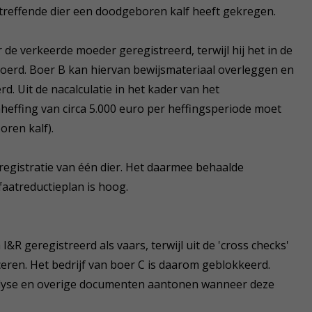
etreffende dier een doodgeboren kalf heeft gekregen.
 de verkeerde moeder geregistreerd, terwijl hij het in de
voerd. Boer B kan hiervan bewijsmateriaal overleggen en
rd. Uit de nacalculatie in het kader van het
aheffing van circa 5.000 euro per heffingsperiode moet
ren kalf).
 registratie van één dier. Het daarmee behaalde
faatreductieplan is hoog.
I&R geregistreerd als vaars, terwijl uit de 'cross checks'
uceren. Het bedrijf van boer C is daarom geblokkeerd.
lyse en overige documenten aantonen wanneer deze