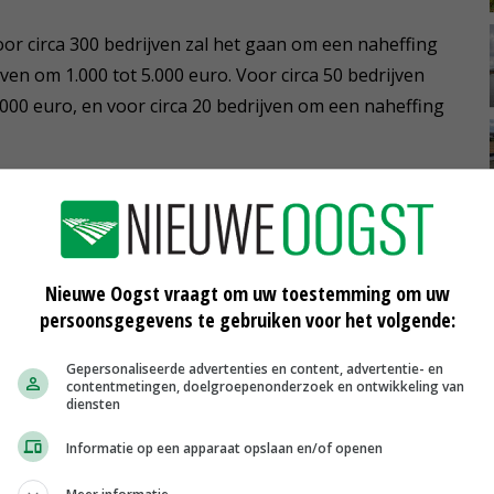
oor circa 300 bedrijven zal het gaan om een naheffing
jven om 1.000 tot 5.000 euro. Voor circa 50 bedrijven
.000 euro, en voor circa 20 bedrijven om een naheffing
 een selectie van bedrijven die eerder een beschikking
lan. Hierdoor wijkt het aantal bedrijven af van het
en in het I&R-systeem.
Nieuwe Oogst vraagt om uw toestemming om uw
persoonsgegevens te gebruiken voor het volgende:
oties die de berichten die spreken van fraude losmaken
Gepersonaliseerde advertenties en content, advertentie- en
waarbij er geen sprake was van opzet. 'Mede daarom heb
contentmetingen, doelgroepenonderzoek en ontwikkeling van
diensten
meldingen snel te kunnen beoordelen en bedrijven te
drukken dat ook niet opzettelijk gemaakte fouten niet
Informatie op een apparaat opslaan en/of openen