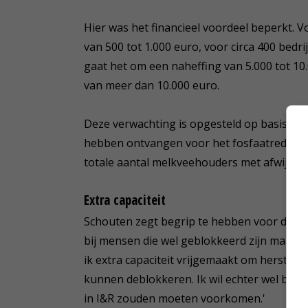
Hier was het financieel voordeel beperkt. V
van 500 tot 1.000 euro, voor circa 400 bedri
gaat het om een naheffing van 5.000 tot 10
van meer dan 10.000 euro.
Deze verwachting is opgesteld op basis van
hebben ontvangen voor het fosfaatreductiep
totale aantal melkveehouders met afwijking
Extra capaciteit
Schouten zegt begrip te hebben voor de em
bij mensen die wel geblokkeerd zijn maar 
ik extra capaciteit vrijgemaakt om herstel
kunnen deblokkeren. Ik wil echter wel bena
in I&R zouden moeten voorkomen.'