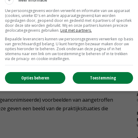
Meer informatie
Uw persoonsgegevens worden verwerkt en informatie van uw apparaat
VO werden afgelopen weekeinde 750 bedrijven
(cookies, unieke ID's en andere apparaatgegevens) kan worden
opgeslagen door, geopend door en gedeeld met 4 partners of specifiek
u ontstane inzicht in onregelmatigheden in de I&R
door deze site worden gebruikt. Wij en onze partners kunnen precieze
n van het belang om fouten bij I&R-registraties te
geolocatiegegevens gebruiken.
Lijst met partners.
.
Bepaalde leveranciers kunnen uw persoonsgegevens verwerken op basis
van gerechtvaardigd belang. U kunt hiertegen bezwaar maken door uw
opties hieronder te beheren. Zoek onderaan deze pagina of in het
sitemenu naar een link om uw toestemming te beheren of in te trekken
 ruimtegebrek kampen wil de minister onder strikte
via de privacy- en cookie-instellingen.
het afvoeren van dieren. Deze bedrijven kunnen
Opties beheren
Toestemming
e (geanonimiseerde) voorbeelden van aangetroffen
e geven een beeld van de praktijksituaties die