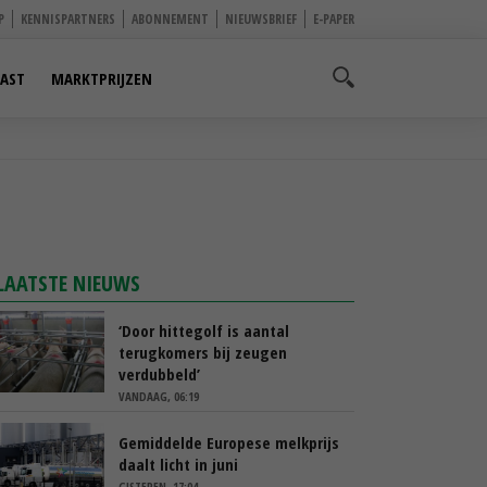
P
KENNISPARTNERS
ABONNEMENT
NIEUWSBRIEF
E-PAPER
AST
MARKTPRIJZEN
LAATSTE NIEUWS
‘Door hittegolf is aantal
terugkomers bij zeugen
verdubbeld’
VANDAAG, 06:19
Gemiddelde Europese melkprijs
daalt licht in juni
GISTEREN, 17:04