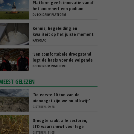
Platform geeft innovatie vanaf
het boerenerf een podium
DUTCH DAIRY PLATFORM
Kennis, begeleiding en
kwaliteit op het juiste moment:
de basis voor sterke kalveren
KALVOLAC
‘Een comfortabele droogstand
legt de basis voor de volgende
lactatie’
BOEHRINGER INGELHEIM
MEEST GELEZEN
‘De eerste 10 ton van de
uienoogst zijn we nu al kwijt’
GISTEREN, 09:28
Droogte raakt alle sectoren,
LTO waarschuwt voor lege
schappen
GISTEREN, 11:05