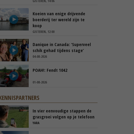
GISTEREN, 14:06
Koeien van enige drijvende
boerderij ter wereld zijn te
koop
GISTEREN, 12:00
Danique in Canada: ‘Superveel
schik gehad tijdens stage’
04-08-2026
POAH!: Fendt 1042
01-08-2026
KENNISPARTNERS
In vier eenvoudige stappen de
grasgroei volgen op je telefoon
YARA