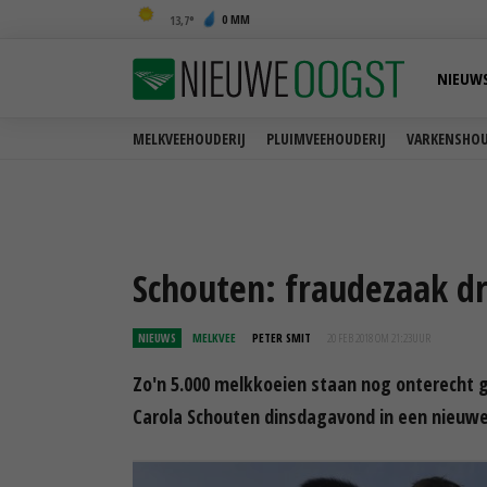
0 MM
13,7
NIEUW
MELKVEEHOUDERIJ
PLUIMVEEHOUDERIJ
VARKENSHOU
Schouten: fraudezaak d
NIEUWS
MELKVEE
PETER SMIT
20 FEB 2018 OM 21:23
UUR
Zo'n 5.000 melkkoeien staan nog onterecht g
Carola Schouten dinsdagavond in een nieuw