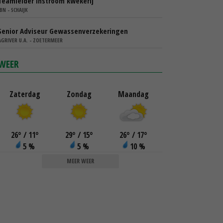
Teamleider instroom kwekerij
IBN - SCHAIJK
Senior Adviseur Gewassenverzekeringen
AGRIVER U.A. - ZOETERMEER
WEER
Zaterdag
Zondag
Maandag
26
°
/ 11
°
29
°
/ 15
°
26
°
/ 17
°
5 %
5 %
10 %
MEER WEER