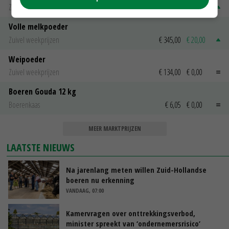
Zuivel weekprijzen
€ 269,00
€ 7,00
Volle melkpoeder
Zuivel weekprijzen
€ 345,00
€ 20,00
Weipoeder
Zuivel weekprijzen
€ 134,00
€ 0,00
Boeren Gouda 12 kg
Boerenkaas
€ 6,05
€ 0,00
MEER MARKTPRIJZEN
LAATSTE NIEUWS
Na jarenlang meten willen Zuid-Hollandse
boeren nu erkenning
VANDAAG, 07:00
Kamervragen over onttrekkingsverbod,
minister spreekt van ‘ondernemersrisico’