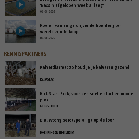
‘Bassin afgelopen week al leeg’
06-08-2026
Koeien van enige drijvende boerderij ter
wereld zijn te koop
06-08-2026
KENNISPARTNERS
Kalverdiarree: zo houd je je kalveren gezond
KALVOLAC
Kick Start Brok; voor een snelle start en mooie
piek
GEBRS. FUITE
Blauwtong serotype 8 ligt op de loer
BOEHRINGER INGELHEIM