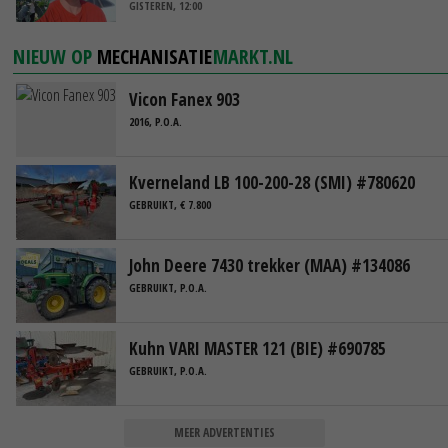
GISTEREN, 12:00
NIEUW OP
MECHANISATIE
MARKT.NL
Vicon Fanex 903
2016, P.O.A.
Kverneland LB 100-200-28 (SMI) #780620
GEBRUIKT, € 7.800
John Deere 7430 trekker (MAA) #134086
GEBRUIKT, P.O.A.
Kuhn VARI MASTER 121 (BIE) #690785
GEBRUIKT, P.O.A.
MEER ADVERTENTIES