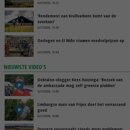
GISTEREN, 16:27
‘Rendement van Krullvarkens komt van de
overkant’
GISTEREN, 15:30
Oorlogen en El Niño stuwen voedselprijzen op
GISTEREN, 15:04
NIEUWSTE VIDEO'S
Oekraïne-vlogger Kees Huizinga: ‘Bezoek van
de ambassade mag zelf groente plukken’
GISTEREN, 12:00
Limburgse mais van Frijns doet het verrassend
goed
GISTEREN, 10:00
Droogte veroorzaakt steeds meer problemen: