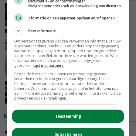
advertentie- en contentmetingen,
doelgroepenonderzoek en ontwikkeling van diensten
CRV heeft goede link met I&R-systeem
overheid
Informatie op een apparaat opslaan en/of openen
14-02-2018
Meer informatie
CRV betaalt leden 4,1 miljoen euro
Uw persoonsgegevens worden verwerkt en informatie van uw
apparaat (cookies, unieke ID's en andere apparaatgegevens)
22-12-2017
kan worden opgeslagen door, geopend door en gedeeld met
4 partners of specifiek door deze site worden gebruikt. Wij en
Coöperatie CRV pakt stamboektaken zelf op
onze partners kunnen precieze geolocatiegegevens
gebruiken.
Lijst met partners.
16-11-2017
Bepaalde leveranciers kunnen uw persoonsgegevens
verwerken op basis van gerechtvaardigd belang. U kunt
hiertegen bezwaar maken door uw opties hieronder te
Na CRV-Boerindag kengetallen met man
beheren. Zoek onderaan deze pagina of in het sitemenu naar
doornemen
een link om uw toestemming te beheren of in te trekken via de
privacy- en cookie-instellingen.
08-11-2017
MARKTPRIJZEN
Toestemming
Magere melkpoeder
Opties beheren