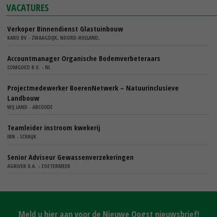
VACATURES
Verkoper Binnendienst Glastuinbouw
KARO BV - ZWAAGDIJK, NOORD-HOLLAND,
Accountmanager Organische Bodemverbeteraars
COMGOED B.V. - NL
Projectmedewerker BoerenNetwerk – Natuurinclusieve
Landbouw
WIJ.LAND - ABCOUDE
Teamleider instroom kwekerij
IBN - SCHAIJK
Senior Adviseur Gewassenverzekeringen
AGRIVER U.A. - ZOETERMEER
Meld u hier aan voor de Nieuwe Oogst nieuwsbrief!