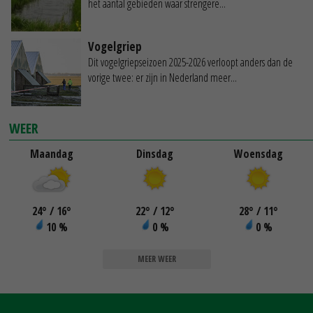
het aantal gebieden waar strengere...
Vogelgriep
Dit vogelgriepseizoen 2025-2026 verloopt anders dan de
vorige twee: er zijn in Nederland meer...
WEER
Maandag
Dinsdag
Woensdag
24
°
/ 16
°
22
°
/ 12
°
28
°
/ 11
°
10 %
0 %
0 %
MEER WEER