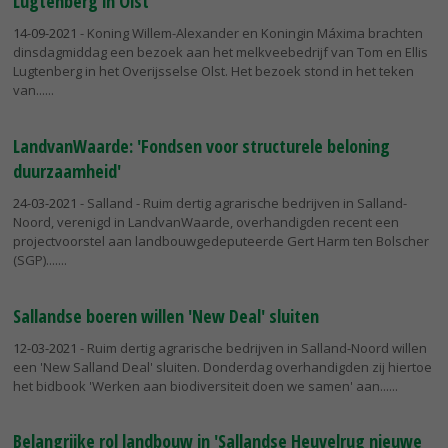
Lugtenberg in Olst
14-09-2021
- Koning Willem-Alexander en Koningin Máxima brachten
dinsdagmiddag een bezoek aan het melkveebedrijf van Tom en Ellis
Lugtenberg in het Overijsselse Olst. Het bezoek stond in het teken
van...
LandvanWaarde: 'Fondsen voor structurele beloning
duurzaamheid'
24-03-2021
- Salland - Ruim dertig agrarische bedrijven in Salland-
Noord, verenigd in LandvanWaarde, overhandigden recent een
projectvoorstel aan landbouwgedeputeerde Gert Harm ten Bolscher
(SGP)....
Sallandse boeren willen 'New Deal' sluiten
12-03-2021
- Ruim dertig agrarische bedrijven in Salland-Noord willen
een 'New Salland Deal' sluiten. Donderdag overhandigden zij hiertoe
het bidbook 'Werken aan biodiversiteit doen we samen' aan...
Belangrijke rol landbouw in 'Sallandse Heuvelrug nieuwe