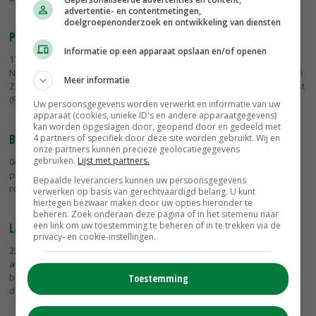
advertentie- en contentmetingen,
doelgroepenonderzoek en ontwikkeling van diensten
Pilot Energiebesparing peilt nut ondersteuning
Informatie op een apparaat opslaan en/of openen
17-03-2016
- Woensdag ondertekenden Eric Douma namens LTO
Noord, Margreet van Gastel namens het ministerie van Economische
Meer informatie
Zaken en Pieter Jan van Zanten namens Regionale Uitvoeringsdienst
(RUD)...
Uw persoonsgegevens worden verwerkt en informatie van uw
apparaat (cookies, unieke ID's en andere apparaatgegevens)
kan worden opgeslagen door, geopend door en gedeeld met
Boeren willen lichthinder stal beperken
4 partners of specifiek door deze site worden gebruikt. Wij en
onze partners kunnen precieze geolocatiegegevens
gebruiken.
Lijst met partners.
04-07-2015
- Bij tien veehouders in Salland die meedoen aan het
project 'Bewust Verlichten' is afgelopen week een lichtmeting in en
Bepaalde leveranciers kunnen uw persoonsgegevens
rond de stal uitgevoerd.
verwerken op basis van gerechtvaardigd belang. U kunt
hiertegen bezwaar maken door uw opties hieronder te
beheren. Zoek onderaan deze pagina of in het sitemenu naar
Laadpunten fiets bij Sallandse boeren
een link om uw toestemming te beheren of in te trekken via de
privacy- en cookie-instellingen.
22-04-2015
- Project 'Boeren met zon Salland' wordt komende week
afgerond. Het resultaat is 5.000 zonnepanelen bij 45 agrarische
bedrijven en diverse laadpunten voor elektrische fietsen bij
Toestemming
dezelfde...