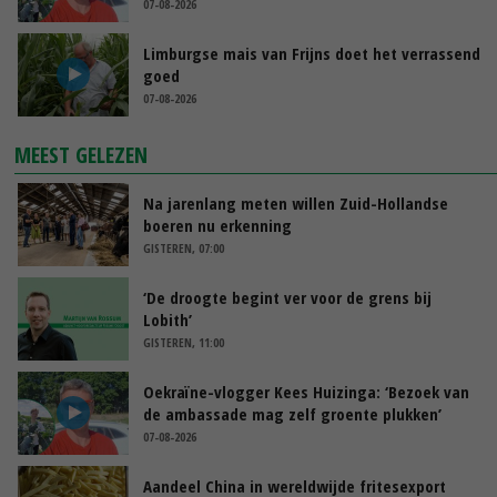
07-08-2026
Limburgse mais van Frijns doet het verrassend
goed
07-08-2026
MEEST GELEZEN
Na jarenlang meten willen Zuid-Hollandse
boeren nu erkenning
GISTEREN, 07:00
‘De droogte begint ver voor de grens bij
Lobith’
GISTEREN, 11:00
Oekraïne-vlogger Kees Huizinga: ‘Bezoek van
de ambassade mag zelf groente plukken’
07-08-2026
Aandeel China in wereldwijde fritesexport