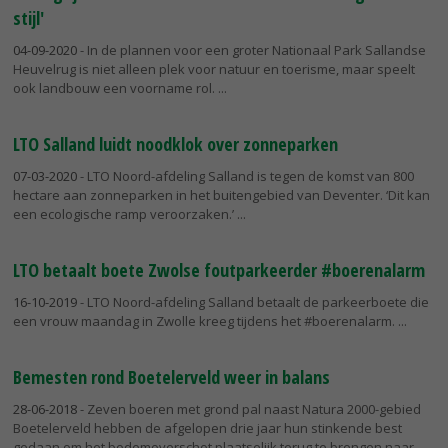
stijl'
04-09-2020
- In de plannen voor een groter Nationaal Park Sallandse
Heuvelrug is niet alleen plek voor natuur en toerisme, maar speelt
ook landbouw een voorname rol.
LTO Salland luidt noodklok over zonneparken
07-03-2020
- LTO Noord-afdeling Salland is tegen de komst van 800
hectare aan zonneparken in het buitengebied van Deventer. ‘Dit kan
een ecologische ramp veroorzaken.’
LTO betaalt boete Zwolse foutparkeerder #boerenalarm
16-10-2019
- LTO Noord-afdeling Salland betaalt de parkeerboete die
een vrouw maandag in Zwolle kreeg tijdens het #boerenalarm.
Bemesten rond Boetelerveld weer in balans
28-06-2018
- Zeven boeren met grond pal naast Natura 2000-gebied
Boetelerveld hebben de afgelopen drie jaar hun stinkende best
gedaan om het bodemoverschot plaatselijk terug te brengen naar