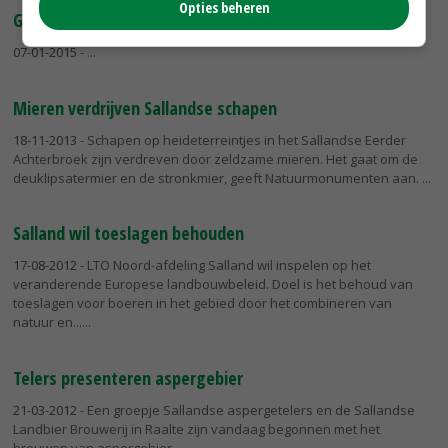
Opties beheren
Glasvezel voor buitengebied Salland
07-01-2015
-
Mieren verdrijven Sallandse schapen
18-11-2013
- Schapen op heideterreintjes in het Sallandse Eerder
Achterbroek zijn verdreven door zeldzame mieren. Het gaat om de
deuklipsatermier en de stronkmier, geeft Natuurmonumenten aan.
Salland wil toeslagen behouden
17-08-2012
- LTO Noord-afdeling Salland wil inspelen op het
veranderende Europese landbouwbeleid. Doel is het behoud van
toeslagen voor boeren in het gebied door het combineren van
natuur en...
Telers presenteren aspergebier
21-03-2012
- Een groepje Sallandse aspergetelers en de Sallandse
Landbier Brouwerij in Raalte zijn vandaag begonnen met het