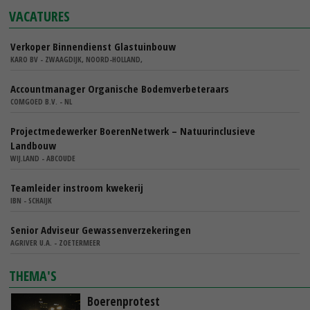
VACATURES
Verkoper Binnendienst Glastuinbouw
KARO BV - ZWAAGDIJK, NOORD-HOLLAND,
Accountmanager Organische Bodemverbeteraars
COMGOED B.V. - NL
Projectmedewerker BoerenNetwerk – Natuurinclusieve
Landbouw
WIJ.LAND - ABCOUDE
Teamleider instroom kwekerij
IBN - SCHAIJK
Senior Adviseur Gewassenverzekeringen
AGRIVER U.A. - ZOETERMEER
THEMA'S
Boerenprotest