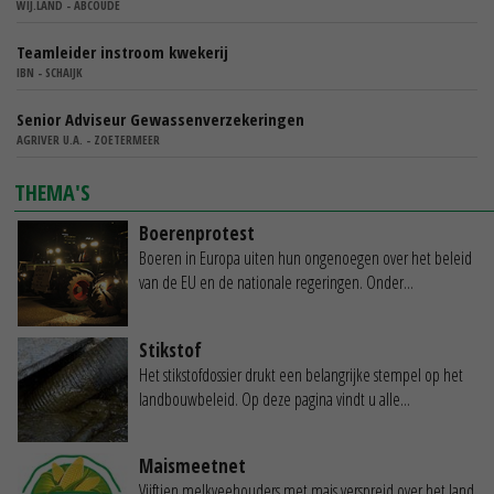
WIJ.LAND - ABCOUDE
Teamleider instroom kwekerij
IBN - SCHAIJK
Senior Adviseur Gewassenverzekeringen
AGRIVER U.A. - ZOETERMEER
THEMA'S
Boerenprotest
Boeren in Europa uiten hun ongenoegen over het beleid
van de EU en de nationale regeringen. Onder...
Stikstof
Het stikstofdossier drukt een belangrijke stempel op het
landbouwbeleid. Op deze pagina vindt u alle...
Maismeetnet
Vijftien melkveehouders met mais verspreid over het land