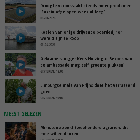
Droogte veroorzaakt steeds meer problemen:
‘Bassin afgelopen week al leeg’
06-08-2026
Koeien van enige drijvende boerderij ter
wereld zijn te koop
06-08-2026
Oekraïne-vlogger Kees Huizinga: ‘Bezoek van
de ambassade mag zelf groente plukken’
GISTEREN, 12:00
Limburgse mais van Frijns doet het verrassend
goed
GISTEREN, 10:00
MEEST GELEZEN
Ministerie zoekt tweehonderd agrariërs die
mee willen denken
GISTEREN, 11:34