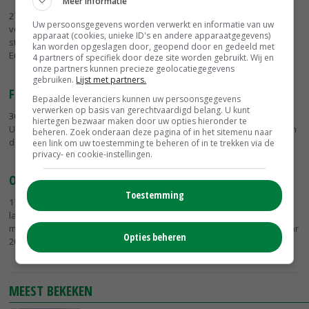
Meer informatie
27-03-2019
- De markt voor grondbewerkingsmachines vertoonde
Uw persoonsgegevens worden verwerkt en informatie van uw
vorig jaar een duidelijk positieve ontwikkeling. Ten opzicht van 2017
apparaat (cookies, unieke ID's en andere apparaatgegevens)
steeg ook de verkoop van kunstmeststrooier en zaaimachines. De
kan worden opgeslagen door, geopend door en gedeeld met
Europese...
4 partners of specifiek door deze site worden gebruikt. Wij en
onze partners kunnen precieze geolocatiegegevens
gebruiken.
Lijst met partners.
Flinke terugval verkoop akkerbouwmachines
Bepaalde leveranciers kunnen uw persoonsgegevens
verwerken op basis van gerechtvaardigd belang. U kunt
30-03-2016
- De verkoop van akkerbouwmachines in de Europese
hiertegen bezwaar maken door uw opties hieronder te
Unie heeft te kampen met een flinke terugval. Volgens ramingen van
beheren. Zoek onderaan deze pagina of in het sitemenu naar
deskundigen gaat het dit jaar om een daling van zo'n 11 procent.
een link om uw toestemming te beheren of in te trekken via de
privacy- en cookie-instellingen.
Omzet in EU aan landbouwmachines daalt
Toestemming
17-11-2014
- De Europese vereniging van
landbouwmachinefabrikanten CEMA verwacht dit jaar 5 procent
minder trekkers en machines te verkopen dan in het succesvolle jaar
Opties beheren
2013.
MEEST BEKEKEN