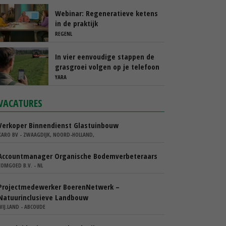
Webinar: Regeneratieve ketens
in de praktijk
REGENL
In vier eenvoudige stappen de
grasgroei volgen op je telefoon
YARA
VACATURES
Verkoper Binnendienst Glastuinbouw
KARO BV - ZWAAGDIJK, NOORD-HOLLAND,
Accountmanager Organische Bodemverbeteraars
COMGOED B.V. - NL
Projectmedewerker BoerenNetwerk –
Natuurinclusieve Landbouw
WIJ.LAND - ABCOUDE