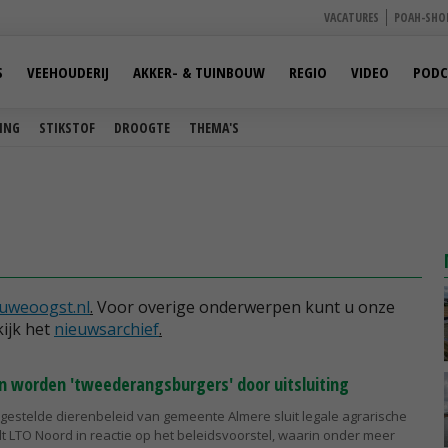
VACATURES
POAH-SHO
S
VEEHOUDERIJ
AKKER- & TUINBOUW
REGIO
VIDEO
PODC
ING
STIKSTOF
DROOGTE
THEMA'S
uweoogst.nl
.
Voor overige onderwerpen kunt u onze
ijk het
nieuwsarchief
.
n worden 'tweederangsburgers' door uitsluiting
rgestelde dierenbeleid van gemeente Almere sluit legale agrarische
elt LTO Noord in reactie op het beleidsvoorstel, waarin onder meer