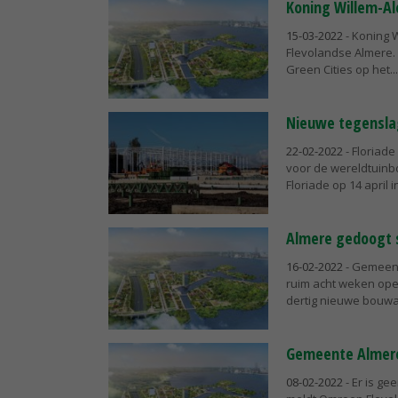
Koning Willem-Al
15-03-2022
- Koning 
Flevolandse Almere.
Green Cities op het...
Nieuwe tegenslag
22-02-2022
- Floriade
voor de wereldtuinb
Floriade op 14 april i
Almere gedoogt 
16-02-2022
- Gemeent
ruim acht weken ope
dertig nieuwe bouwa
Gemeente Almere:
08-02-2022
- Er is ge