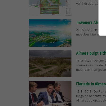
van het doorgaan van
Inwoners Almere 
27-05-2020
- Het mer
moet besluiten om te
Almere buigt zich
15-05-2020
- De geme
scenario's voor de F
maar dan in afgeslan
Floriade in Almer
13-11-2018
- De Flor
Dagblad berichtte 
Almere zou opzadele