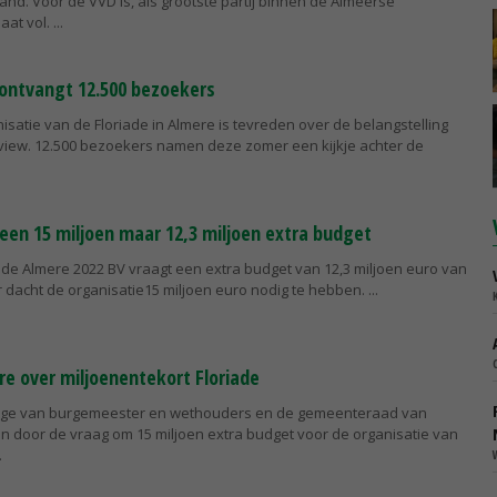
nd. Voor de VVD is, als grootste partij binnen de Almeerse
aat vol.
 ontvangt 12.500 bezoekers
isatie van de Floriade in Almere is tevreden over de belangstelling
eview. 12.500 bezoekers namen deze zomer een kijkje achter de
geen 15 miljoen maar 12,3 miljoen extra budget
ade Almere 2022 BV vraagt een extra budget van 12,3 miljoen euro van
 dacht de organisatie15 miljoen euro nodig te hebben.
re over miljoenentekort Floriade
lege van burgemeester en wethouders en de gemeenteraad van
en door de vraag om 15 miljoen extra budget voor de organisatie van