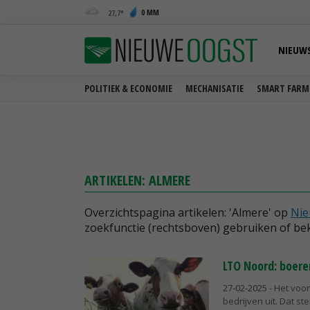
0 MM
27,7
NIEUW
POLITIEK & ECONOMIE
MECHANISATIE
SMART FARM
ARTIKELEN: ALMERE
Overzichtspagina artikelen: 'Almere' op
Nie
zoekfunctie (rechtsboven) gebruiken of bek
LTO Noord: boere
27-02-2025
- Het voo
bedrijven uit. Dat st