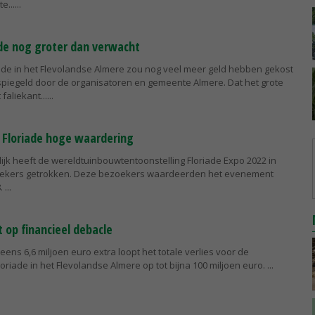
e...
riade nog groter dan verwacht
iade in het Flevolandse Almere zou nog veel meer geld hebben gekost
spiegeld door de organisatoren en gemeente Almere. Dat het grote
aliekant...
 Floriade hoge waardering
lijk heeft de wereldtuinbouwtentoonstelling Floriade Expo 2022 in
oekers getrokken. Deze bezoekers waardeerden het evenement
8.
t op financieel debacle
eens 6,6 miljoen euro extra loopt het totale verlies voor de
loriade in het Flevolandse Almere op tot bijna 100 miljoen euro.