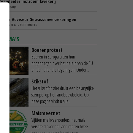
Teamleider instroom kwekerij
IBN - SCHAIJK
Senior Adviseur Gewassenverzekeringen
AGRIVER U.A. - ZOETERMEER
THEMA'S
Boerenprotest
Boeren in Europa uiten hun
ongenoegen over het beleid van de EU
en de nationale regeringen. Onder...
Stikstof
Het stikstofdossier drukt een belangrijke
stempel op het landbouwbeleid. Op
deze pagina vindt u alle...
Maismeetnet
Vijftien melkveehouders met mais
verspreid over het land meten twee
keer per week de hoogte van...