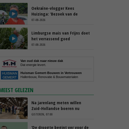
Oekraïne-vlogger Kees
Huizinga: ‘Bezoek van de
ambassade mag zelf groente
07-08-2026
plukken’
Limburgse mais van Frijns doet
het verrassend goed
07-08-2026
Van oud dak naar nieuw dak
Dat energie levert.
Huisman Gemert-Bouwen in Vertrouwen
Hallenbouw, Renovatie & Bouwmaterialen
MEEST GELEZEN
Na jarenlang meten willen
Zuid-Hollandse boeren nu
erkenning
GISTEREN, 07:00
‘De droogte begint ver voor de