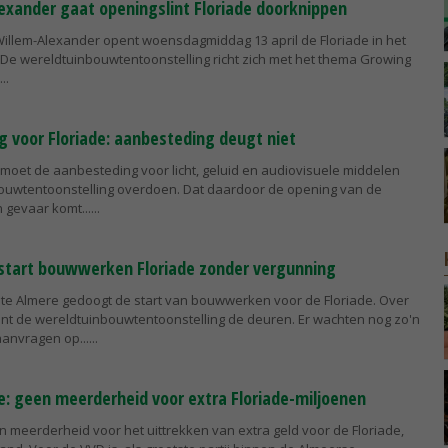
exander gaat openingslint Floriade doorknippen
Willem-Alexander opent woensdagmiddag 13 april de Floriade in het
 De wereldtuinbouwtentoonstelling richt zich met het thema Growing
 voor Floriade: aanbesteding deugt niet
 moet de aanbesteding voor licht, geluid en audiovisuele middelen
ouwtentoonstelling overdoen. Dat daardoor de opening van de
n gevaar komt...
start bouwwerken Floriade zonder vergunning
e Almere gedoogt de start van bouwwerken voor de Floriade. Over
nt de wereldtuinbouwtentoonstelling de deuren. Er wachten nog zo'n
anvragen op...
 geen meerderheid voor extra Floriade-miljoenen
en meerderheid voor het uittrekken van extra geld voor de Floriade,