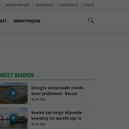
P
KENNISPARTNERS
ABONNEMENT
NIEUWSBRIEF
E-PAPER
AST
MARKTPRIJZEN
MEEST BEKEKEN
Droogte veroorzaakt steeds
meer problemen: ‘Bassin
afgelopen week al leeg’
06-08-2026
Koeien van enige drijvende
boerderij ter wereld zijn te
koop
06-08-2026