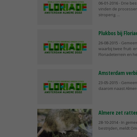
06-01-2016
- Drie bes
vinden de processen 
stroperig.
Plukbos bij Floria
26-08-2015
- Gemeent
waarbij twee fruit-
Floriadeterrein en he
Amsterdam verbi
23-05-2015
- Gemeent
daarom naast Almer
Almere zet ratte
28-10-2014
- In geme
bestrijden, meldt O