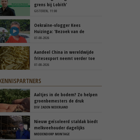
grens bij Lobith’
GISTEREN, 11:00
Oekraïne-vlogger Kees
Huizinga: ‘Bezoek van de
ambassade mag zelf groente
07-08-2026
plukken’
Aandeel China in wereldwijde
fritesexport neemt verder toe
07-08-2026
KENNISPARTNERS
Aaltjes in de bodem? Zo helpen
groenbemesters de druk
natuurlijk verlagen
DSV ZADEN NEDERLAND
Nieuw geïsoleerd staldak biedt
melkveehouder dagelijks
voordelen
MIDDENDORP MONTAGE