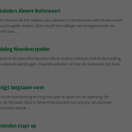
 tuinders Almere Buitenvaart
e Almere wil het stallen van campers in tuinbouwlocatie Buitenvaart
nog mogelijk maken. Dat schrijft het college van burgemeester en
ief aan...
daling Noordoostpolder
ijven in de Noordoostpolder die te maken hebben met bodemdaling,
e aanpak aandragen. Daarom worden ze hier de komende tijd over
krijgt langzaam vorm
r na de toekenning en nog zes jaar te gaan tot de opening. De
 de Floriade 2022 in Almere bestonden tot nog toe uit plannen
nement wordt...
vrienden stapt op