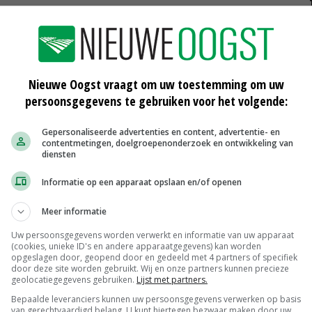
nnial Power informeren vaste plantenkwekers
eden van het vaste plantenplatform Perennial Power zijn enthousiast
eit bij Floriade Expo. En over de mogelijkheden die er voor telers zijn
n...
Nieuwe Oogst vraagt om uw toestemming om uw
persoonsgegevens te gebruiken voor het volgende:
icht voor Floriade in Almere
enteraad van Almere heeft woensdagavond definitief besloten dat
Gepersonaliseerde advertenties en content, advertentie- en
2 in Almere doorgaat. De wereldtentoonstelling vindt plaats van 14
contentmetingen, doelgroepenonderzoek en ontwikkeling van
diensten
ober...
Informatie op een apparaat opslaan en/of openen
 met Floriade, ondanks corona
Meer informatie
litiepartijen in de gemeente Almere steunen het voorstel van het
eester en wethouders om ondanks de coronacrisis toch door te gaan
Uw persoonsgegevens worden verwerkt en informatie van uw apparaat
van de...
(cookies, unieke ID's en andere apparaatgegevens) kan worden
opgeslagen door, geopend door en gedeeld met 4 partners of specifiek
door deze site worden gebruikt. Wij en onze partners kunnen precieze
geolocatiegegevens gebruiken.
Lijst met partners.
steunt doorgaan Floriade
Bepaalde leveranciers kunnen uw persoonsgegevens verwerken op basis
te coalitiepartijen in de gemeenteraad van Almere lijken voorstander
van gerechtvaardigd belang. U kunt hiertegen bezwaar maken door uw