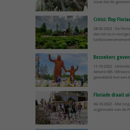
staat dat de gemeent
Critici: flop Flo
28-02-2023
- De Flor
dan tot nu is voorge
tuinbouwevenement f
Bezoekers geven
11-10-2022
- Uiteinde
Almere 685.189 bez
gemiddeld met een 
Floriade draait ui
06-10-2022
- Met nog 
organisatie van de F