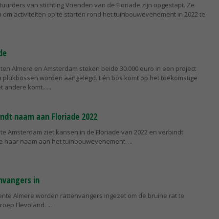
tuurders van stichting Vrienden van de Floriade zijn opgestapt. Ze
om activiteiten op te starten rond het tuinbouwevenement in 2022 te
de
en Almere en Amsterdam steken beide 30.000 euro in een project
 en plukbossen worden aangelegd. Eén bos komt op het toekomstige
t andere komt...
ndt naam aan Floriade 2022
e Amsterdam ziet kansen in de Floriade van 2022 en verbindt
e haar naam aan het tuinbouwevenement.
nvangers in
ente Almere worden rattenvangers ingezet om de bruine rat te
mroep Flevoland.