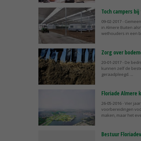
Toch campers bij
09-02-2017
- Gemeent
in Almere Buiten als
wethouders in een br
Zorg over bodem
20-01-2017
- De bedr
kunnen zelf de best
geraadpleegd.
Floriade Almere 
26-05-2016
- Vier jaa
voorbereidingen voor
maken, maar het eve
Bestuur Floriade