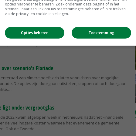
opties hieronder te beheren. Zoek onderaan deze pagina of in het
 de Floriade in 2022.
sitemenu naar een link om uw toestemming te beheren of in te trekken
via de privacy- en cookie-instellingen.
zien Floriade niet meer zitten
Opties beheren
Toestemming
endeel van de inwoners van Almere vindt dat de eigen gemeente
 stoppen met de organisatie van de Floriade in 2022.
 over scenario's Floriade
enteraad van Almere heeft zich laten voorlichten over mogelijke
loriade. De opties zijn doorgaan, uitstellen, stoppen of toch doorgaan
kte...
e ligt onder vergrootglas
iade 2022 kwam afgelopen week in het nieuws nadat het Financieele
over de veel hogere kosten waarmee het evenement de gemeente
n. Ook de Tweede...