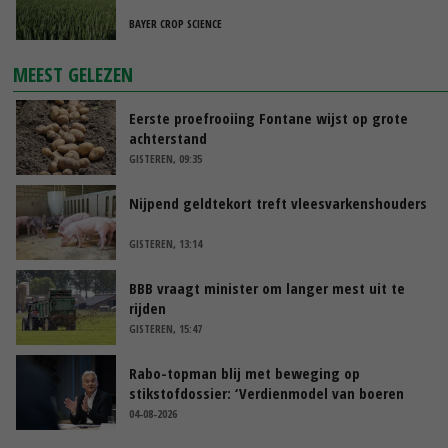
BAYER CROP SCIENCE
MEEST GELEZEN
Eerste proefrooiing Fontane wijst op grote
achterstand
GISTEREN, 09:35
Nijpend geldtekort treft vleesvarkenshouders
GISTEREN, 13:14
BBB vraagt minister om langer mest uit te
rijden
GISTEREN, 15:47
Rabo-topman blij met beweging op
stikstofdossier: ‘Verdienmodel van boeren
blijft cruciaal’
04-08-2026