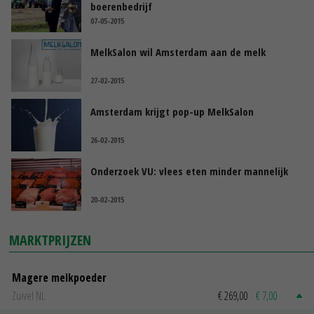
boerenbedrijf
07-05-2015
MelkSalon wil Amsterdam aan de melk
27-02-2015
Amsterdam krijgt pop-up MelkSalon
26-02-2015
Onderzoek VU: vlees eten minder mannelijk
20-02-2015
MARKTPRIJZEN
Magere melkpoeder
Zuivel NL
€ 269,00
€ 7,00