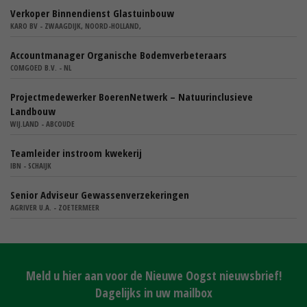
Verkoper Binnendienst Glastuinbouw
KARO BV - ZWAAGDIJK, NOORD-HOLLAND,
Accountmanager Organische Bodemverbeteraars
COMGOED B.V. - NL
Projectmedewerker BoerenNetwerk – Natuurinclusieve
Landbouw
WIJ.LAND - ABCOUDE
Teamleider instroom kwekerij
IBN - SCHAIJK
Senior Adviseur Gewassenverzekeringen
AGRIVER U.A. - ZOETERMEER
Meld u hier aan voor de Nieuwe Oogst nieuwsbrief!
Dagelijks in uw mailbox