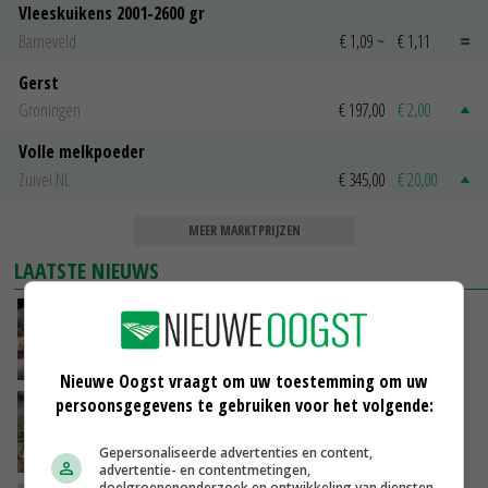
Vleeskuikens 2001-2600 gr
Barneveld
€ 1,09
~
€ 1,11
Gerst
Groningen
€ 197,00
€ 2,00
Volle melkpoeder
Zuivel NL
€ 345,00
€ 20,00
MEER MARKTPRIJZEN
LAATSTE NIEUWS
Plotselinge prijsstijging geeft varkensmarkt
nieuw perspectief
VANDAAG, 10:02
Nieuwe Oogst vraagt om uw toestemming om uw
persoonsgegevens te gebruiken voor het volgende:
‘De eerste 10 ton van de uienoogst zijn we nu
al kwijt’
Gepersonaliseerde advertenties en content,
VANDAAG, 09:28
advertentie- en contentmetingen,
doelgroepenonderzoek en ontwikkeling van diensten