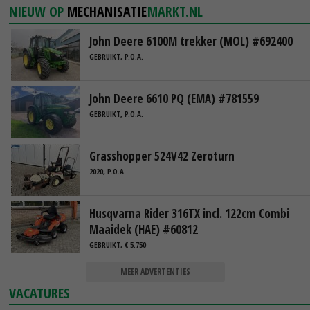
NIEUW OP
MECHANISATIE
MARKT.NL
John Deere 6100M trekker (MOL) #692400
GEBRUIKT, P.O.A.
John Deere 6610 PQ (EMA) #781559
GEBRUIKT, P.O.A.
Grasshopper 524V42 Zeroturn
2020, P.O.A.
Husqvarna Rider 316TX incl. 122cm Combi
Maaidek (HAE) #60812
GEBRUIKT, € 5.750
MEER ADVERTENTIES
VACATURES