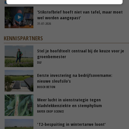
‘Stikstofbrief hoeft niet van tafel, maar moet
wel worden aangepast’
31-07-2026
KENNISPARTNERS
Stel je hoofdteelt centraal bij de keuze voor je
groenbemester
DLF
Eerste investering na bedrijfsovername:
nieuwe sleufsilo’s
BOSCH BETON
Meer lucht in uienstrategie tegen
bladvlekkenziekte en stemphylium
BAYER CROP SCIENCE
'T2-bespuiting in wintertarwe loont'