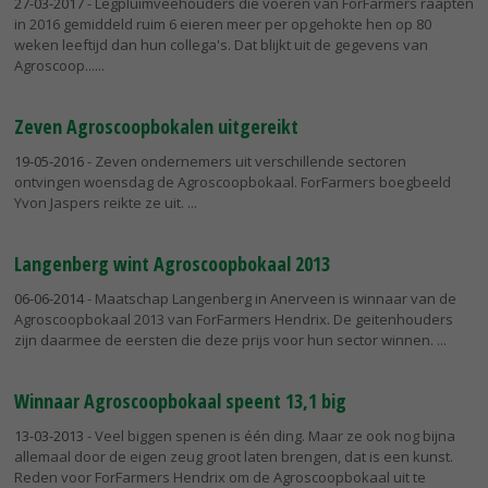
27-03-2017
- Legpluimveehouders die voeren van ForFarmers raapten
in 2016 gemiddeld ruim 6 eieren meer per opgehokte hen op 80
weken leeftijd dan hun collega's. Dat blijkt uit de gegevens van
Agroscoop...
Zeven Agroscoopbokalen uitgereikt
19-05-2016
- Zeven ondernemers uit verschillende sectoren
ontvingen woensdag de Agroscoopbokaal. ForFarmers boegbeeld
Yvon Jaspers reikte ze uit.
Langenberg wint Agroscoopbokaal 2013
06-06-2014
- Maatschap Langenberg in Anerveen is winnaar van de
Agroscoopbokaal 2013 van ForFarmers Hendrix. De geitenhouders
zijn daarmee de eersten die deze prijs voor hun sector winnen.
Winnaar Agroscoopbokaal speent 13,1 big
13-03-2013
- Veel biggen spenen is één ding. Maar ze ook nog bijna
allemaal door de eigen zeug groot laten brengen, dat is een kunst.
Reden voor ForFarmers Hendrix om de Agroscoopbokaal uit te