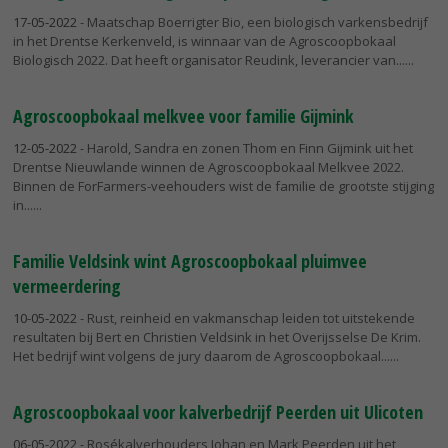
17-05-2022
- Maatschap Boerrigter Bio, een biologisch varkensbedrijf
in het Drentse Kerkenveld, is winnaar van de Agroscoopbokaal
Biologisch 2022. Dat heeft organisator Reudink, leverancier van...
Agroscoopbokaal melkvee voor familie Gijmink
12-05-2022
- Harold, Sandra en zonen Thom en Finn Gijmink uit het
Drentse Nieuwlande winnen de Agroscoopbokaal Melkvee 2022.
Binnen de ForFarmers-veehouders wist de familie de grootste stijging
in...
Familie Veldsink wint Agroscoopbokaal pluimvee
vermeerdering
10-05-2022
- Rust, reinheid en vakmanschap leiden tot uitstekende
resultaten bij Bert en Christien Veldsink in het Overijsselse De Krim.
Het bedrijf wint volgens de jury daarom de Agroscoopbokaal...
Agroscoopbokaal voor kalverbedrijf Peerden uit Ulicoten
06-05-2022
- Rosékalverhouders Johan en Mark Peerden uit het