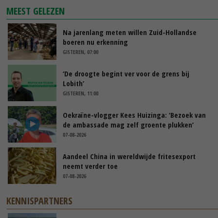
MEEST GELEZEN
Na jarenlang meten willen Zuid-Hollandse
boeren nu erkenning
GISTEREN, 07:00
‘De droogte begint ver voor de grens bij
Lobith’
GISTEREN, 11:00
Oekraïne-vlogger Kees Huizinga: ‘Bezoek van
de ambassade mag zelf groente plukken’
07-08-2026
Aandeel China in wereldwijde fritesexport
neemt verder toe
07-08-2026
KENNISPARTNERS