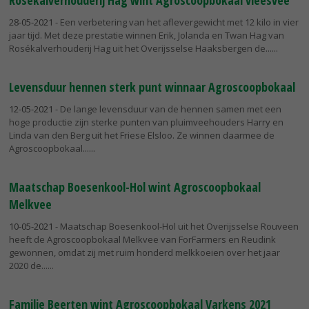
Rosékalverhouderij Hag wint Agroscoopbokaal vleesvee
28-05-2021
- Een verbetering van het aflevergewicht met 12 kilo in vier
jaar tijd. Met deze prestatie winnen Erik, Jolanda en Twan Hag van
Rosékalverhouderij Hag uit het Overijsselse Haaksbergen de...
Levensduur hennen sterk punt winnaar Agroscoopbokaal
12-05-2021
- De lange levensduur van de hennen samen met een
hoge productie zijn sterke punten van pluimveehouders Harry en
Linda van den Berg uit het Friese Elsloo. Ze winnen daarmee de
Agroscoopbokaal...
Maatschap Boesenkool-Hol wint Agroscoopbokaal
Melkvee
10-05-2021
- Maatschap Boesenkool-Hol uit het Overijsselse Rouveen
heeft de Agroscoopbokaal Melkvee van ForFarmers en Reudink
gewonnen, omdat zij met ruim honderd melkkoeien over het jaar
2020 de...
Familie Beerten wint Agroscoopbokaal Varkens 2021