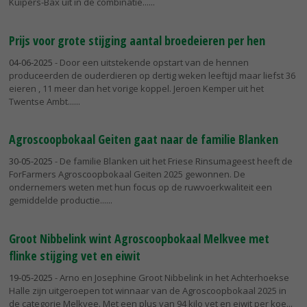
Kuipers-Bax uit in de combinatie...
Prijs voor grote stijging aantal broedeieren per hen
04-06-2025
- Door een uitstekende opstart van de hennen
produceerden de ouderdieren op dertig weken leeftijd maar liefst 36
eieren , 11 meer dan het vorige koppel. Jeroen Kemper uit het
Twentse Ambt...
Agroscoopbokaal Geiten gaat naar de familie Blanken
30-05-2025
- De familie Blanken uit het Friese Rinsumageest heeft de
ForFarmers Agroscoopbokaal Geiten 2025 gewonnen. De
ondernemers weten met hun focus op de ruwvoerkwaliteit een
gemiddelde productie...
Groot Nibbelink wint Agroscoopbokaal Melkvee met
flinke stijging vet en eiwit
19-05-2025
- Arno en Josephine Groot Nibbelink in het Achterhoekse
Halle zijn uitgeroepen tot winnaar van de Agroscoopbokaal 2025 in
de categorie Melkvee. Met een plus van 94 kilo vet en eiwit per koe...