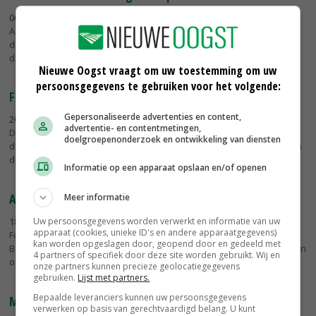
06-05-2021
- Familie Beerten uit het Brabantse Budel wint dit jaar de
Agroscoopbokaal voor de varkenssector. ForFarmers en
dochteronderneming Reudink zetten Peter en Gerda Beerten
daarmee in het...
Nieuwe Oogst vraagt om uw toestemming om uw
persoonsgegevens te gebruiken voor het volgende:
Focus op de toekomst bij Agroscoopbokaal 2020
Gepersonaliseerde advertenties en content,
20-05-2020
- De winnaars van de Agroscoopbokaal 2020 zijn bekend.
advertentie- en contentmetingen,
De Agroscoopbokaal is de jaarlijkse prijs die ForFarmers en
doelgroepenonderzoek en ontwikkeling van diensten
dochteronderneming Reudink in acht sectoren uitreiken aan klanten
die het...
Informatie op een apparaat opslaan en/of openen
Agroscoopbokaal voor acht duurzame ondernemers
Meer informatie
Uw persoonsgegevens worden verwerkt en informatie van uw
18-05-2018
- De winnaars van de Agroscoopbokaal 2018 van
apparaat (cookies, unieke ID's en andere apparaatgegevens)
ForFarmers zijn donderdag tijdens een feestelijke bijeenkomst in
kan worden opgeslagen door, geopend door en gedeeld met
Beesd bekendgemaakt. Acht ondernemers uit verschillende sectoren
4 partners of specifiek door deze site worden gebruikt. Wij en
ontvingen uit...
onze partners kunnen precieze geolocatiegegevens
gebruiken.
Lijst met partners.
Bepaalde leveranciers kunnen uw persoonsgegevens
Melkveehouder opent beursdag Amsterdam
verwerken op basis van gerechtvaardigd belang. U kunt