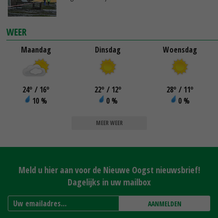
WEER
Maandag
Dinsdag
Woensdag
24
°
/ 16
°
22
°
/ 12
°
28
°
/ 11
°
10 %
0 %
0 %
MEER WEER
Meld u hier aan voor de Nieuwe Oogst nieuwsbrief!
Dagelijks in uw mailbox
AANMELDEN