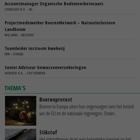
Accountmanager Organische Bodemverbeteraars
COMGOED B.V. - NL
Projectmedewerker BoerenNetwerk – Natuurinclusieve
Landbouw
WIJ.LAND - ABCOUDE
Teamleider instroom kwekerij
IBN - SCHAIJK
Senior Adviseur Gewassenverzekeringen
AGRIVER U.A. - ZOETERMEER
THEMA'S
Boerenprotest
Boeren in Europa uiten hun ongenoegen over het beleid
van de EU en de nationale regeringen. Onder...
Stikstof
Het stikstofdossier drukt een belangrijke stempel op het