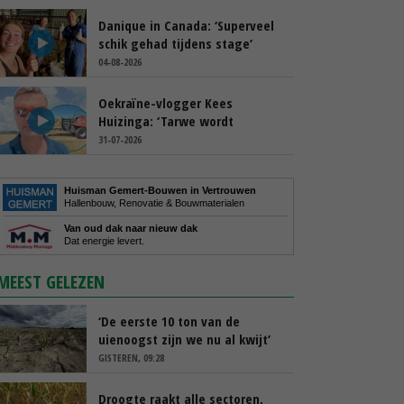
Danique in Canada: ‘Superveel
schik gehad tijdens stage’
04-08-2026
Oekraïne-vlogger Kees
Huizinga: ‘Tarwe wordt
geperst, koeien hebben stro
31-07-2026
nodig’
Huisman Gemert-Bouwen in Vertrouwen
Hallenbouw, Renovatie & Bouwmaterialen
Van oud dak naar nieuw dak
Dat energie levert.
MEEST GELEZEN
‘De eerste 10 ton van de
uienoogst zijn we nu al kwijt’
GISTEREN, 09:28
Droogte raakt alle sectoren,