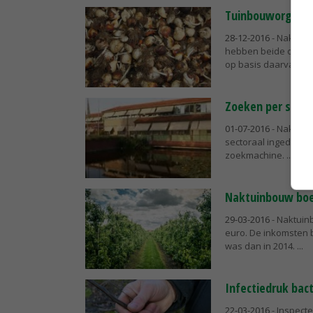
Tuinbouworganis
28-12-2016
- Naktuin
hebben beide organi
op basis daarvan uit
Zoeken per secto
01-07-2016
- Naktuinb
sectoraal ingedeeld,
zoekmachine.
Naktuinbouw boek
29-03-2016
- Naktuin
euro. De inkomsten b
was dan in 2014.
Infectiedruk bact
22-03-2016
- Inspect