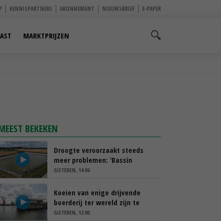
P
KENNISPARTNERS
ABONNEMENT
NIEUWSBRIEF
E-PAPER
AST
MARKTPRIJZEN
MEEST BEKEKEN
Droogte veroorzaakt steeds
meer problemen: ‘Bassin
afgelopen week al leeg’
GISTEREN, 14:06
Koeien van enige drijvende
boerderij ter wereld zijn te
koop
GISTEREN, 12:00