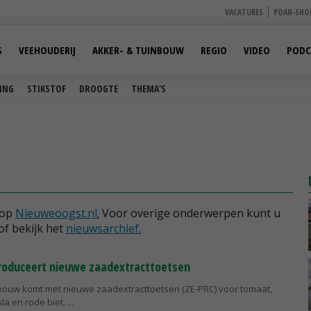
VACATURES
POAH-SHO
S
VEEHOUDERIJ
AKKER- & TUINBOUW
REGIO
VIDEO
PODC
ING
STIKSTOF
DROOGTE
THEMA'S
 op
Nieuweoogst.nl
.
Voor overige onderwerpen kunt u
of bekijk het
nieuwsarchief
.
roduceert nieuwe zaadextracttoetsen
bouw komt met nieuwe zaadextracttoetsen (ZE-PRC) voor tomaat,
sla en rode biet.