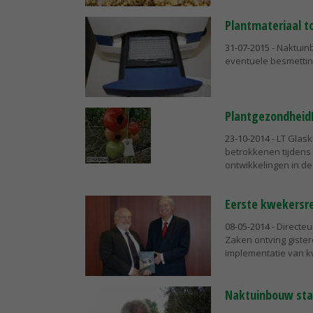
Plantmateriaal to
31-07-2015
- Naktuin
eventuele besmetting
Plantgezondheid
23-10-2014
- LT Glas
betrokkenen tijdens
ontwikkelingen in d
Eerste kwekersr
08-05-2014
- Directe
Zaken ontving giste
implementatie van k
Naktuinbouw star