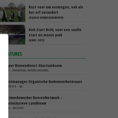
uitzendkrachten?
Rust voor uw vermogen, ook als
het erf verandert
SEQUOIA VERMOGENSBEHEER
Kick Start Brok; voor een snelle
start en mooie piek
GEBRS. FUITE
VACATURES
Verkoper Binnendienst Glastuinbouw
KARO BV - ZWAAGDIJK, NOORD-HOLLAND,
Accountmanager Organische Bodemverbeteraars
COMGOED B.V. - NL
Projectmedewerker BoerenNetwerk –
Natuurinclusieve Landbouw
WIJ.LAND - ABCOUDE