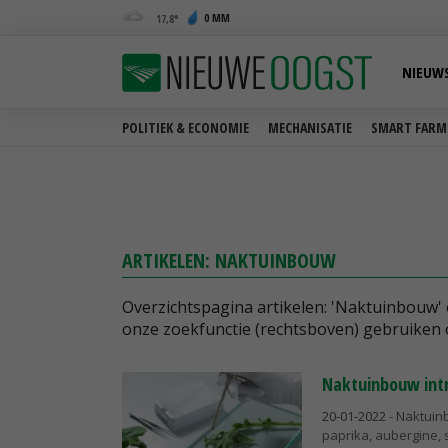
0 MM
17,8
NIEUW
POLITIEK & ECONOMIE
MECHANISATIE
SMART FARM
ARTIKELEN: NAKTUINBOUW
Overzichtspagina artikelen: 'Naktuinbouw'
onze zoekfunctie (rechtsboven) gebruiken 
Naktuinbouw int
20-01-2022
- Naktuin
paprika, aubergine, 