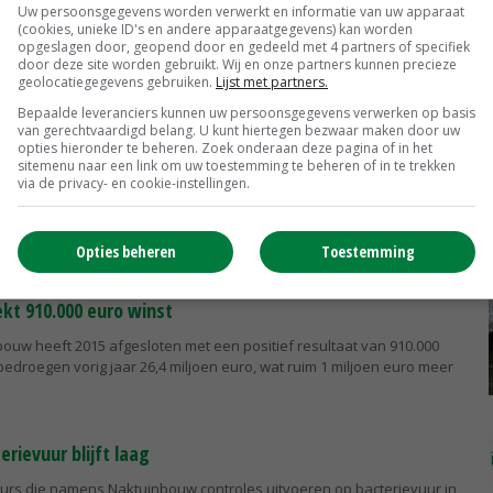
Uw persoonsgegevens worden verwerkt en informatie van uw apparaat
aties gaan niet samen
(cookies, unieke ID's en andere apparaatgegevens) kan worden
opgeslagen door, geopend door en gedeeld met 4 partners of specifiek
bouw en de Bloembollenkeuringsdienst (BKD) gaan niet samen. Dat
door deze site worden gebruikt. Wij en onze partners kunnen precieze
saties, na een uitvoerige verkenning van de mogelijkheden en een
geolocatiegegevens gebruiken.
Lijst met partners.
gebracht...
Bepaalde leveranciers kunnen uw persoonsgegevens verwerken op basis
van gerechtvaardigd belang. U kunt hiertegen bezwaar maken door uw
opties hieronder te beheren. Zoek onderaan deze pagina of in het
r op site Naktuinbouw
sitemenu naar een link om uw toestemming te beheren of in te trekken
via de privacy- en cookie-instellingen.
ouw lanceert dinsdag 5 juli een nieuwe website. De website is
 gebruiksvriendelijk, overzichtelijk en heeft een verbeterde
Opties beheren
Toestemming
t 910.000 euro winst
bouw heeft 2015 afgesloten met een positief resultaat van 910.000
edroegen vorig jaar 26,4 miljoen euro, wat ruim 1 miljoen euro meer
erievuur blijft laag
eurs die namens Naktuinbouw controles uitvoeren op bacterievuur in