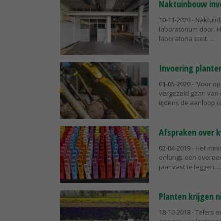
Naktuinbouw inve
10-11-2020
- Naktuin
laboratorium door. 
laboratoria stelt.
Invoering plante
01-05-2020
- 'Voor o
vergezeld gaan van 
tijdens de aanloop is
Afspraken over k
02-04-2019
- Het min
onlangs een overeen
jaar vast te leggen.
Planten krijgen n
18-10-2018
- Telers 