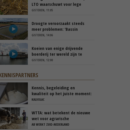
LTO waarschuwt voor lege
schappen
GISTEREN, 11:05
Droogte veroorzaakt steeds
meer problemen: ‘Bassin
afgelopen week al leeg’
GISTEREN, 14:06
Koeien van enige drijvende
boerderij ter wereld zijn te
koop
GISTEREN, 12:00
KENNISPARTNERS
Kennis, begeleiding en
kwaliteit op het juiste moment:
de basis voor sterke kalveren
KALVOLAC
WTTA: wat betekent de nieuwe
wet voor agrarische
ondernemers die werken met
AB WERKT ZUID-NEDERLAND