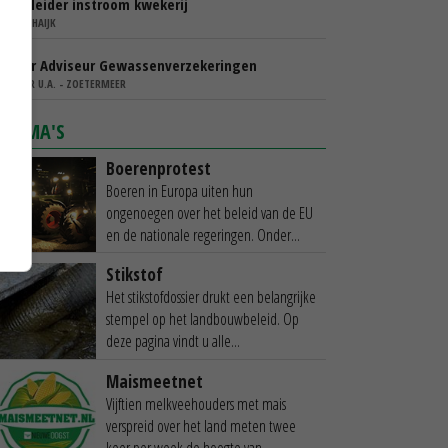
Teamleider instroom kwekerij
IBN - SCHAIJK
Senior Adviseur Gewassenverzekeringen
AGRIVER U.A. - ZOETERMEER
THEMA'S
Boerenprotest
Boeren in Europa uiten hun
ongenoegen over het beleid van de EU
en de nationale regeringen. Onder...
Stikstof
Het stikstofdossier drukt een belangrijke
stempel op het landbouwbeleid. Op
deze pagina vindt u alle...
Maismeetnet
Vijftien melkveehouders met mais
verspreid over het land meten twee
keer per week de hoogte van...