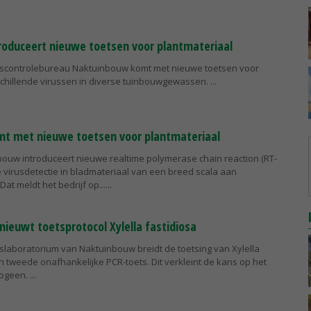
oduceert nieuwe toetsen voor plantmateriaal
itscontrolebureau Naktuinbouw komt met nieuwe toetsen voor
rschillende virussen in diverse tuinbouwgewassen.
t met nieuwe toetsen voor plantmateriaal
bouw introduceert nieuwe realtime polymerase chain reaction (RT-
 virusdetectie in bladmateriaal van een breed scala aan
t meldt het bedrijf op...
ieuwt toetsprotocol Xylella fastidiosa
tslaboratorium van Naktuinbouw breidt de toetsing van Xylella
en tweede onafhankelijke PCR-toets. Dit verkleint de kans op het
hogeen.