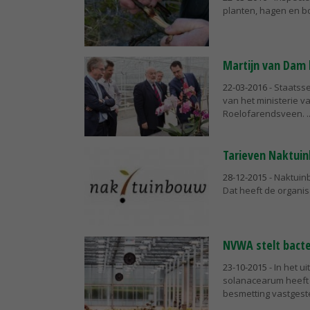
planten, hagen en b
Martijn van Dam
22-03-2016
- Staatss
van het ministerie 
Roelofarendsveen.
Tarieven Naktu
28-12-2015
- Naktuin
Dat heeft de organi
NVWA stelt bacter
23-10-2015
- In het u
solanacearum heeft 
besmetting vastgestel