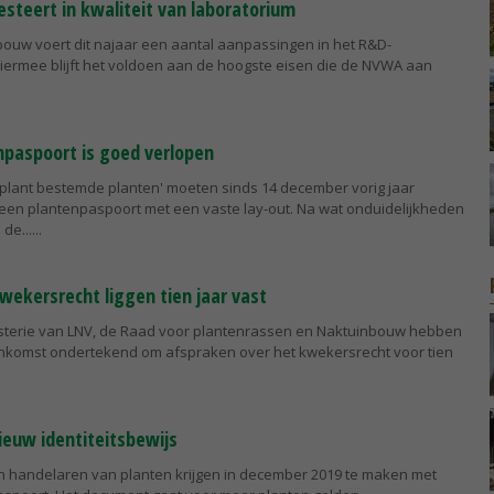
steert in kwaliteit van laboratorium
bouw voert dit najaar een aantal aanpassingen in het R&D-
Hiermee blijft het voldoen aan de hoogste eisen die de NVWA aan
npaspoort is goed verlopen
pplant bestemde planten' moeten sinds 14 december vorig jaar
een plantenpaspoort met een vaste lay-out. Na wat onduidelijkheden
 de...
wekersrecht liggen tien jaar vast
isterie van LNV, de Raad voor plantenrassen en Naktuinbouw hebben
komst ondertekend om afspraken over het kwekersrecht voor tien
ieuw identiteitsbewijs
en handelaren van planten krijgen in december 2019 te maken met