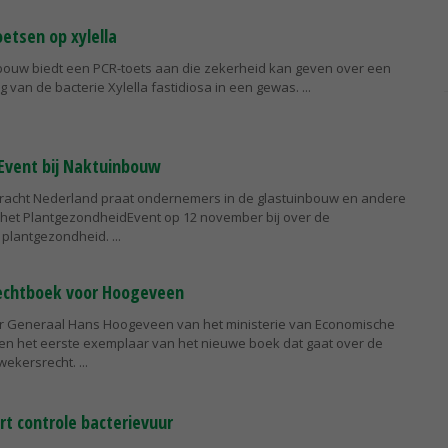
etsen op xylella
bouw biedt een PCR-toets aan die zekerheid kan geven over een
 van de bacterie Xylella fastidiosa in een gewas.
Event bij Naktuinbouw
kracht Nederland praat ondernemers in de glastuinbouw en andere
 het PlantgezondheidEvent op 12 november bij over de
e plantgezondheid.
echtboek voor Hoogeveen
ur Generaal Hans Hoogeveen van het ministerie van Economische
ren het eerste exemplaar van het nieuwe boek dat gaat over de
wekersrecht.
t controle bacterievuur