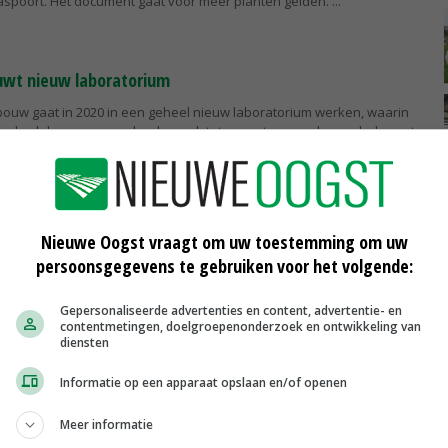
spoort. Het document gaat voor meer planten gelden.
wt nieuw laboratorium
bouw gaat in 2020 in een geheel nieuw laboratorium werken, waarin
umonderdelen – van zaadonderzoek tot en met research – onderbrengt.
achter...
ep beknot inning Naktuinbouw
Nieuwe Oogst vraagt om uw toestemming om uw
bouw kan alleen een areaalheffing opleggen bij
 als het om teeltmateriaal gaat en niet bij producten die voor de
persoonsgegevens te gebruiken voor het volgende:
Gepersonaliseerde advertenties en content, advertentie- en
contentmetingen, doelgroepenonderzoek en ontwikkeling van
jaangifte voor Vaste Planten naar Amerika
diensten
ngifte is voor de gewassen vaste planten, Freesia en Nerine vanaf
Informatie op een apparaat opslaan en/of openen
ij geëxporteerd worden naar Amerika en Canada. Daar wijst de
Meer informatie