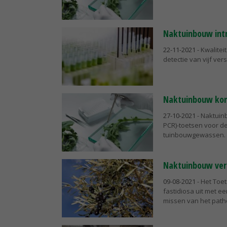
Naktuinbouw intr
22-11-2021
- Kwalite
detectie van vijf ve
Naktuinbouw kom
27-10-2021
- Naktuin
PCR)-toetsen voor de
tuinbouwgewassen. Da
Naktuinbouw vern
09-08-2021
- Het Toe
fastidiosa uit met e
missen van het pat