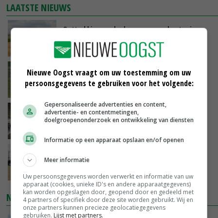
LAATSTE NIEUWS
Onttrekkingsverboden voor grondwater in
Twente, Achterhoek en rand Veluwe
VANDAAG, 17:02
Fritesnotering stijgt door tot maximaal 30
Nieuwe Oogst vraagt om uw toestemming om uw
euro
persoonsgegevens te gebruiken voor het volgende:
VANDAAG, 16:39
Gepersonaliseerde advertenties en content,
Brandschone pluimveestallen in Herpen
advertentie- en contentmetingen,
doelgroepenonderzoek en ontwikkeling van diensten
trekken honderden bezoekers
VANDAAG, 15:50
Informatie op een apparaat opslaan en/of openen
Vakbeurs Libramont: van trekpaard tot
Meer informatie
laserwieder
VANDAAG, 15:22
Uw persoonsgegevens worden verwerkt en informatie van uw
apparaat (cookies, unieke ID's en andere apparaatgegevens)
kan worden opgeslagen door, geopend door en gedeeld met
NIEUWSTE VIDEO'S
4 partners of specifiek door deze site worden gebruikt. Wij en
onze partners kunnen precieze geolocatiegegevens
gebruiken.
Lijst met partners.