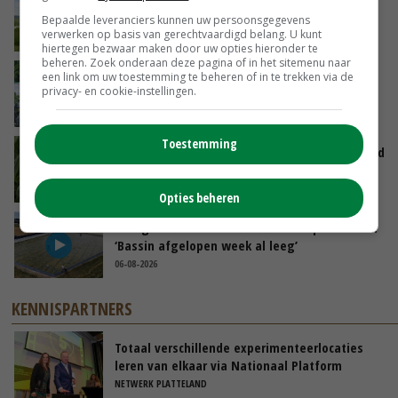
POAH! John Deere 7730
Bepaalde leveranciers kunnen uw persoonsgegevens
verwerken op basis van gerechtvaardigd belang. U kunt
08-08-2026
hiertegen bezwaar maken door uw opties hieronder te
beheren. Zoek onderaan deze pagina of in het sitemenu naar
Oekraïne-vlogger Kees Huizinga: ‘Bezoek van
een link om uw toestemming te beheren of in te trekken via de
privacy- en cookie-instellingen.
de ambassade mag zelf groente plukken’
07-08-2026
Toestemming
Limburgse mais van Frijns doet het verrassend
goed
07-08-2026
Opties beheren
Droogte veroorzaakt steeds meer problemen:
‘Bassin afgelopen week al leeg’
06-08-2026
KENNISPARTNERS
Totaal verschillende experimenteerlocaties
leren van elkaar via Nationaal Platform
NETWERK PLATTELAND