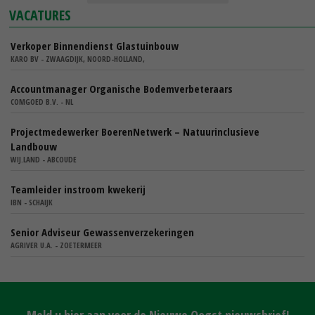
VACATURES
Verkoper Binnendienst Glastuinbouw
KARO BV - ZWAAGDIJK, NOORD-HOLLAND,
Accountmanager Organische Bodemverbeteraars
COMGOED B.V. - NL
Projectmedewerker BoerenNetwerk – Natuurinclusieve
Landbouw
WIJ.LAND - ABCOUDE
Teamleider instroom kwekerij
IBN - SCHAIJK
Senior Adviseur Gewassenverzekeringen
AGRIVER U.A. - ZOETERMEER