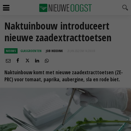
Naktuinbouw introduceert
nieuwe zaadextracttoetsen
NIEUWS
GLASGROENTEN
JOB HIDDINK
20 JAN 2022 OM 14:23
UUR
Naktuinbouw komt met nieuwe zaadextracttoetsen (ZE-
PRC) voor tomaat, paprika, aubergine, sla en rode biet.