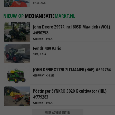
07-08-2026
NIEUW OP
MECHANISATIE
MARKT.NL
John Deere Z997R incl 60SD Maaidek (WOL)
#690258
GEBRUIKT, P.O.A.
Fendt 409 Vario
2006, P.O.A.
JOHN DEERE X117R ZITMAAIER (HAE) #692764
GEBRUIKT, € 4.285
Pöttinger SYNKRO 5020 K cultivator (HIL)
#779283
GEBRUIKT, P.O.A.
MEER ADVERTENTIES