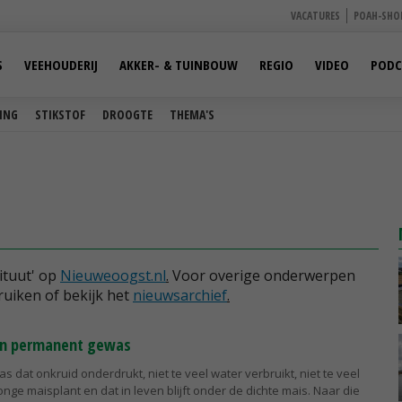
VACATURES
POAH-SHO
S
VEEHOUDERIJ
AKKER- & TUINBOUW
REGIO
VIDEO
PODC
ING
STIKSTOF
DROOGTE
THEMA'S
tituut' op
Nieuweoogst.nl
.
Voor overige onderwerpen
ruiken of bekijk het
nieuwsarchief
.
 in permanent gewas
s dat onkruid onderdrukt, niet te veel water verbruikt, niet te veel
nge maisplant en dat in leven blijft onder de dichte mais. Naar die