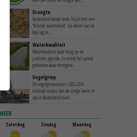
Droogte
Nederland kampt sinds 16 juli met een
'feitelijk watertekort'. De afvoer van de
Rijn lag in...
Waterkwaliteit
Waterkwaliteit staat hoog op de
politieke agenda. Zo wordt het aantal
gebieden waar strengere...
Vogelgriep
Dit vogelgriepseizoen 2025-2026
verloopt anders dan de vorige twee: er
zijn in Nederland meer...
WEER
Zaterdag
Zondag
Maandag