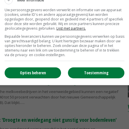
Meer informatie
t: geen hapklare oplossingen weidevogelbehoud
Uw persoonsgegevens worden verwerkt en informatie van uw apparaat
(cookies, unieke ID's en andere apparaatgegevens) kan worden
maatregel red je de weidevogel niet. Hiervoor is een combinatie van
opgeslagen door, geopend door en gedeeld met 4 partners of specifiek
lijkt uit project Winst & Weidevogels dat werd gefinancierd door
door deze site worden gebruikt. Wij en onze partners kunnen precieze
nd.
geolocatiegegevens gebruiken.
Lijst met partners.
Bepaalde leveranciers kunnen uw persoonsgegevens verwerken op basis
van gerechtvaardigd belang. U kunt hiertegen bezwaar maken door uw
je uitloop verbetert welzijn leghennen
opties hieronder te beheren. Zoek onderaan deze pagina of in het
sitemenu naar een link om uw toestemming te beheren of in te trekken
en die elke dag naar buiten kunnen, hebben een beter welzijn dan
via de privacy- en cookie-instellingen.
kunnen. Dat stelt Monique Bestman van het Louis Bolk Instituut na
an...
Opties beheren
Toestemming
kveehouders veenweidegebied hard geraakt door GLB
sche melkveebedrijven in het veenweidegebied kunnen een negatief
40 tot 50 procent verwachten door het nieuwe Gemeenschappelijk
 Dat blijkt...
: 'Droogte en weidegang niet gunstig voor bodemleven'