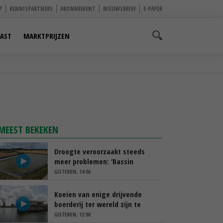
P
KENNISPARTNERS
ABONNEMENT
NIEUWSBRIEF
E-PAPER
AST
MARKTPRIJZEN
MEEST BEKEKEN
Droogte veroorzaakt steeds
meer problemen: ‘Bassin
afgelopen week al leeg’
GISTEREN, 14:06
Koeien van enige drijvende
boerderij ter wereld zijn te
koop
GISTEREN, 12:00