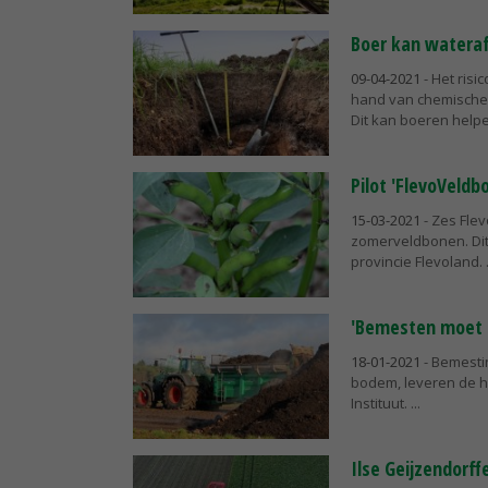
Boer kan watera
09-04-2021
- Het ris
hand van chemische
Dit kan boeren helpen
Pilot 'FlevoVeldbo
15-03-2021
- Zes Flev
zomerveldbonen. Dit
provincie Flevoland.
'Bemesten moet e
18-01-2021
- Bemesti
bodem, leveren de ho
Instituut.
Ilse Geijzendorff