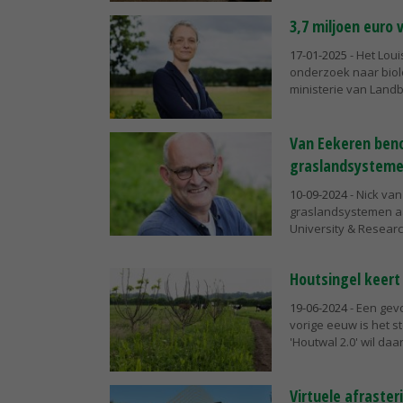
3,7 miljoen euro
17-01-2025
- Het Loui
onderzoek naar biol
ministerie van Landbo
Van Eekeren ben
graslandsystem
10-09-2024
- Nick va
graslandsystemen a
University & Research.
Houtsingel keert
19-06-2024
- Een gev
vorige eeuw is het s
'Houtwal 2.0' wil daa
Virtuele afraster