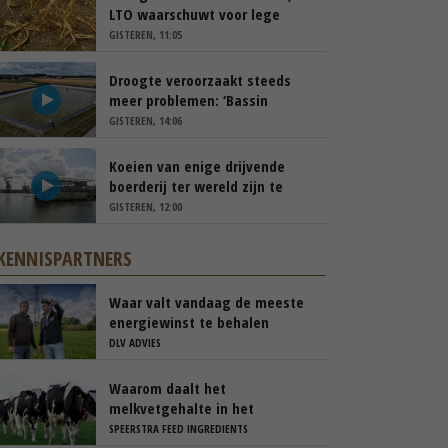
LTO waarschuwt voor lege
schappen
GISTEREN, 11:05
Droogte veroorzaakt steeds
meer problemen: ‘Bassin
afgelopen week al leeg’
GISTEREN, 14:06
Koeien van enige drijvende
boerderij ter wereld zijn te
koop
GISTEREN, 12:00
KENNISPARTNERS
Waar valt vandaag de meeste
energiewinst te behalen
DLV ADVIES
Waarom daalt het
melkvetgehalte in het
voorjaar?
SPEERSTRA FEED INGREDIENTS