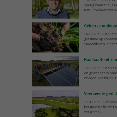
23-11-2021
- Er is op
springstaarten tuss
natuurbeheer met ee
Gelderse onderzo
16-11-2021
- Het ver
grasland op voormali
'Bodemleven in de top
Haalbaarheid zon
13-11-2021
- Het pla
en gewassen is haalb
worden. Dat blijkt uit.
Veenweide gedijt
17-09-2021
- Een com
het meest effectief 
vergroten.