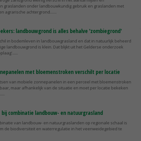
 droge zandgrond weinig verschil in het aantal mijten en
en graslanden onder landbouwkundig gebruik en graslanden met
n agrarische achtergrond....
ekers: landbouwgrond is alles behalve 'zombiegrond'
schil in bodemleven in landbouwgrasland en dat in natuurlijk beheerd
ge landbouwgrond is klein. Dat blijkt uit het Gelderse onderzoek
laag'...
nepanelen met bloemenstroken verschilt per locatie
atsen van mobiele zonnepanelen in een perceel met bloemenstroken
aar, maar afhankelijk van de situatie en moet per locatie bekeken
..
 bij combinatie landbouw- en natuurgrasland
binatie van landbouw- en natuurgraslanden op regionale schaal is
om de biodiversiteit en waterregulatie in het veenweidegebied te