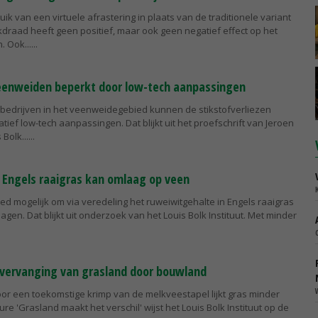
uik van een virtuele afrastering in plaats van de traditionele variant
kdraad heeft geen positief, maar ook geen negatief effect op het
 Ook...
veenweiden beperkt door low-tech aanpassingen
bedrijven in het veenweidegebied kunnen de stikstofverliezen
tief low-tech aanpassingen. Dat blijkt uit het proefschrift van Jeroen
Bolk...
Engels raaigras kan omlaag op veen
oed mogelijk om via veredeling het ruweiwitgehalte in Engels raaigras
gen. Dat blijkt uit onderzoek van het Louis Bolk Instituut. Met minder
 vervanging van grasland door bouwland
or een toekomstige krimp van de melkveestapel lijkt gras minder
ure 'Grasland maakt het verschil' wijst het Louis Bolk Instituut op de