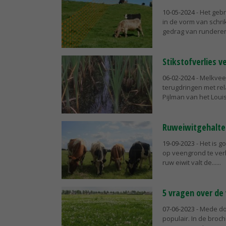
10-05-2024
- Het gebr
in de vorm van schri
gedrag van runderen.
Stikstofverlies 
06-02-2024
- Melkvee
terugdringen met rela
Pijlman van het Louis 
Ruweiwitgehalte 
19-09-2023
- Het is g
op veengrond te verla
ruw eiwit valt de...
5 vragen over de
07-06-2023
- Mede do
populair. In de broch