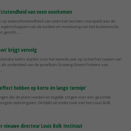
fstotendheid van veen voorkomen
ico op waterafstotendheid van veen kan worden voorspeld aan de
 eigenschappen van de bodem en monitoring van het bodemvocht.
 gericht...
on' krijgt vervolg
olandse telers starten voor het tweede jaar op rij met het zaaien van
 als onderdeel van de proeftuin Growing Green Proteins van
ffect hebben op korte én lange termijn'
ngen die de plant voeden en tegelijk zorgen voor een gezonde
ogste opbrengsten. Dit blijkt uit onderzoek van het Louis Bolk
er nieuwe directeur Louis Bolk Instituut