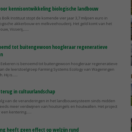
 voor kennisontwikkeling biologische landbouw
s Bolk Instituut stopt de komende vier jaar 3,7 miljoen euro in
ogische akkerbouw en melkveehouderij. Het geld komt van het
uw, Visserij,...
oemd tot buitengewoon hoogleraar regeneratieve
en
n Eekeren is benoemd tot buitengewoon hoogleraar regeneratieve
an de leerstoelgroep Farming Systems Ecology van Wageningen
 Hij is...
 terug in cultuurlandschap
olg van de veranderingen in het landbouwsysteem sinds midden
teeds meer verdwijnen van houtsingels en houtwallen. Het project
r een kentering...
ing heeft geen effect op welzijn rund