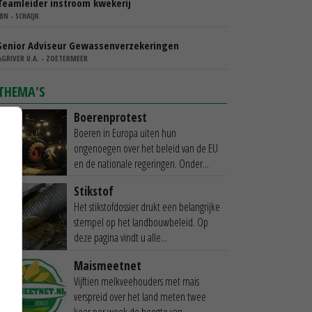
Teamleider instroom kwekerij
IBN - SCHAIJK
Senior Adviseur Gewassenverzekeringen
AGRIVER U.A. - ZOETERMEER
THEMA'S
Boerenprotest
Boeren in Europa uiten hun
ongenoegen over het beleid van de EU
en de nationale regeringen. Onder...
Stikstof
Het stikstofdossier drukt een belangrijke
stempel op het landbouwbeleid. Op
deze pagina vindt u alle...
Maismeetnet
Vijftien melkveehouders met mais
verspreid over het land meten twee
keer per week de hoogte van...