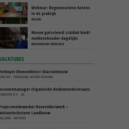
Webinar: Regeneratieve ketens
in de praktijk
REGENL
Nieuw geïsoleerd staldak biedt
melkveehouder dagelijks
voordelen
MIDDENDORP MONTAGE
VACATURES
Verkoper Binnendienst Glastuinbouw
KARO BV - ZWAAGDIJK, NOORD-HOLLAND,
Accountmanager Organische Bodemverbeteraars
COMGOED B.V. - NL
Projectmedewerker BoerenNetwerk –
Natuurinclusieve Landbouw
WIJ.LAND - ABCOUDE