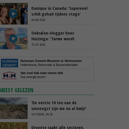
Danique in Canada: ‘Superveel
schik gehad tijdens stage’
04-08-2026
Oekraïne-vlogger Kees
Huizinga: ‘Tarwe wordt
geperst, koeien hebben stro
31-07-2026
nodig’
Huisman Gemert-Bouwen in Vertrouwen
Hallenbouw, Renovatie & Bouwmaterialen
Van oud dak naar nieuw dak
Dat energie levert.
MEEST GELEZEN
‘De eerste 10 ton van de
uienoogst zijn we nu al kwijt’
GISTEREN, 09:28
Droogte raakt alle sectoren,