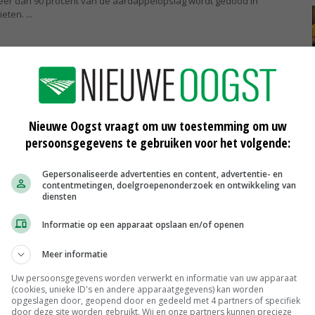
meer dan 90 procent van de aardappelopslag wordt gedood in
ieten.
ardi-dealer voor Homburg Holland
Holland in het Friese Stiens is voor de Hardi-veldspuiten een
aan met Abemec. Het maakt deel uit van een plan om het aantal
en België te...
Nieuwe Oogst vraagt om uw toestemming om uw
persoonsgegevens te gebruiken voor het volgende:
ntal dealers in Nederland en België uit
 Holland uit het Friese Stiens intensiveert de samenwerking met de
Gepersonaliseerde advertenties en content, advertentie- en
arnaast groeit ook het aantal dealers van de Homburg-merken in
contentmetingen, doelgroepenonderzoek en ontwikkeling van
diensten
.
Informatie op een apparaat opslaan en/of openen
d is universeel toepasbaar
Meer informatie
tschap Grijsen in Zeewolde is deze week de eerste Side Shift Garford
oor Homburg Holland uit Stiens.
Uw persoonsgegevens worden verwerkt en informatie van uw apparaat
(cookies, unieke ID's en andere apparaatgegevens) kan worden
opgeslagen door, geopend door en gedeeld met 4 partners of specifiek
door deze site worden gebruikt. Wij en onze partners kunnen precieze