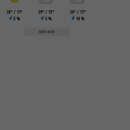
26
°
/ 11
°
29
°
/ 15
°
26
°
/ 17
°
5 %
5 %
10 %
MEER WEER