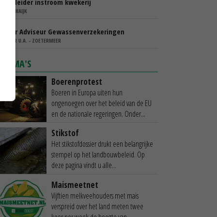
Teamleider instroom kwekerij
IBN - SCHAIJK
Senior Adviseur Gewassenverzekeringen
AGRIVER U.A. - ZOETERMEER
THEMA'S
Boerenprotest
Boeren in Europa uiten hun
ongenoegen over het beleid van de EU
en de nationale regeringen. Onder...
Stikstof
Het stikstofdossier drukt een belangrijke
stempel op het landbouwbeleid. Op
deze pagina vindt u alle...
Maismeetnet
Vijftien melkveehouders met mais
verspreid over het land meten twee
keer per week de hoogte van...