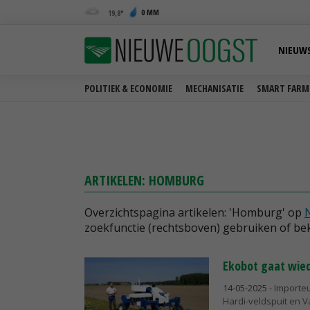
0 MM
19,8
NIEUW
POLITIEK & ECONOMIE
MECHANISATIE
SMART FARM
ARTIKELEN: HOMBURG
Overzichtspagina artikelen: 'Homburg' op
zoekfunctie (rechtsboven) gebruiken of bek
Ekobot gaat wied
14-05-2025
- Importe
Hardi-veldspuit en 