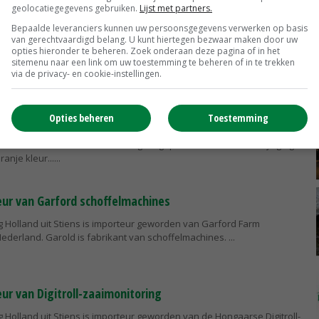
geolocatiegegevens gebruiken.
Lijst met partners.
 uit in België samen met Homburg
Bepaalde leveranciers kunnen uw persoonsgegevens verwerken op basis
ad versterkt zijn aanwezigheid in België samen met Homburg
van gerechtvaardigd belang. U kunt hiertegen bezwaar maken door uw
opties hieronder te beheren. Zoek onderaan deze pagina of in het
rg is sinds 1 oktober van dit jaar de exclusieve distributeur van
sitemenu naar een link om uw toestemming te beheren of in te trekken
 in heel België.
via de privacy- en cookie-instellingen.
 rode draincleaners
Opties beheren
Toestemming
 Holland toont komende week een vernieuwde Delta-draincleaner
nica in het Duitse Hannover. Dit gaat gepaard met een kleurwijziging
anje kleur...
ur van Garford schoffelmachines
 Holland uit Stiens is importeur geworden van Garford Farm
ederland. Garold is fabrikant van schoffelmachines.
r van Digitroll-zaaimonitoring
 Holland uit Stiens is importeur geworden van de Hongaarse Digitroll-