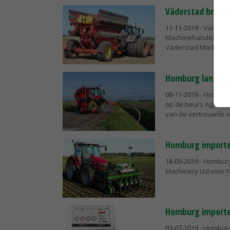
Väderstad breidt
11-11-2019
- Väderst
Machinehandel. Hombu
Väderstad Machinery
Homburg lanceert
08-11-2019
- Homburg
op de beurs Agritech
van de vertrouwde or
Homburg importe
18-09-2019
- Homburg
Machinery Ltd voor N
Homburg importeu
03-07-2019
- Homburg