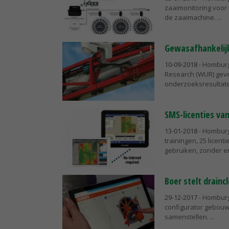
zaaimonitoring voor 
de zaaimachine.
Gewasafhankelijk
10-09-2018
- Homburg
Research (WUR) geve
onderzoeksresultate
SMS-licenties va
13-01-2018
- Homburg 
trainingen, 25 licen
gebruiken, zonder en
Boer stelt drainc
29-12-2017
- Homburg 
configurator gebouw
samenstellen.