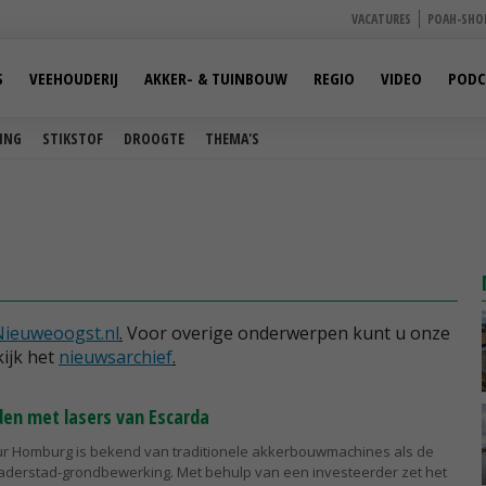
VACATURES
POAH-SHO
S
VEEHOUDERIJ
AKKER- & TUINBOUW
REGIO
VIDEO
PODC
ING
STIKSTOF
DROOGTE
THEMA'S
Nieuweoogst.nl
.
Voor overige onderwerpen kunt u onze
ijk het
nieuwsarchief
.
en met lasers van Escarda
ur Homburg is bekend van traditionele akkerbouwmachines als de
Vaderstad-grondbewerking. Met behulp van een investeerder zet het