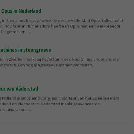
 Opus in Nederland
 in Stiens heeft vorige week de eerste Väderstad Opus-cultivator in
rd. Novifarm in Numansdorp heeft een Opus met een werkbreedte
 De getrokken...
achines in steengroeve
ad in Zweden maakt bij het testen van de machines onder andere
engroeve. Een nog al agressieve manier van testen.
ur van Väderstad
 Holland is sinds eind vorig jaar importeur van het Zweedse merk
erland en Vlaanderen. Väderstad maakt geavanceerde
n zaaimachines.