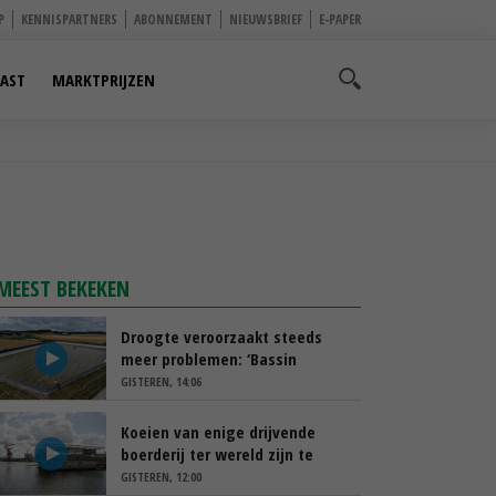
P
KENNISPARTNERS
ABONNEMENT
NIEUWSBRIEF
E-PAPER
AST
MARKTPRIJZEN
MEEST BEKEKEN
Droogte veroorzaakt steeds
meer problemen: ‘Bassin
afgelopen week al leeg’
GISTEREN, 14:06
Koeien van enige drijvende
boerderij ter wereld zijn te
koop
GISTEREN, 12:00