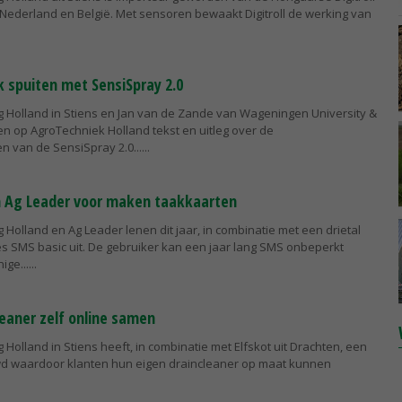
Nederland en België. Met sensoren bewaakt Digitroll de werking van
 spuiten met SensiSpray 2.0
 Holland in Stiens en Jan van de Zande van Wageningen University &
n op AgroTechniek Holland tekst en uitleg over de
n van de SensiSpray 2.0...
n Ag Leader voor maken taakkaarten
Holland en Ag Leader lenen dit jaar, in combinatie met een drietal
ties SMS basic uit. De gebruiker kan een jaar lang SMS onbeperkt
ige...
leaner zelf online samen
Holland in Stiens heeft, in combinatie met Elfskot uit Drachten, een
d waardoor klanten hun eigen draincleaner op maat kunnen