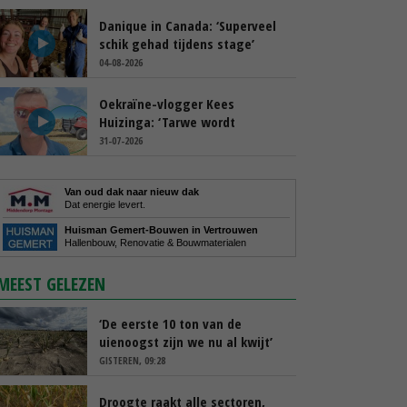
Danique in Canada: ‘Superveel
schik gehad tijdens stage’
04-08-2026
Oekraïne-vlogger Kees
Huizinga: ‘Tarwe wordt
geperst, koeien hebben stro
31-07-2026
nodig’
Van oud dak naar nieuw dak
Dat energie levert.
Huisman Gemert-Bouwen in Vertrouwen
Hallenbouw, Renovatie & Bouwmaterialen
MEEST GELEZEN
‘De eerste 10 ton van de
uienoogst zijn we nu al kwijt’
GISTEREN, 09:28
Droogte raakt alle sectoren,