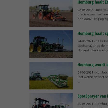
Homburg haalt En
02-05-2022
- Importeu
precisiezaaimachine 
een aanvulling op zijn
Homburg haalt sp
24-06-2021
- De Brits
spotsprayer op de m
Holland interesse to
Homburg wordt im
01-06-2021
- Homburg 
laat weten dat het o
SpotSprayer van 
10-05-2021
- Homburg