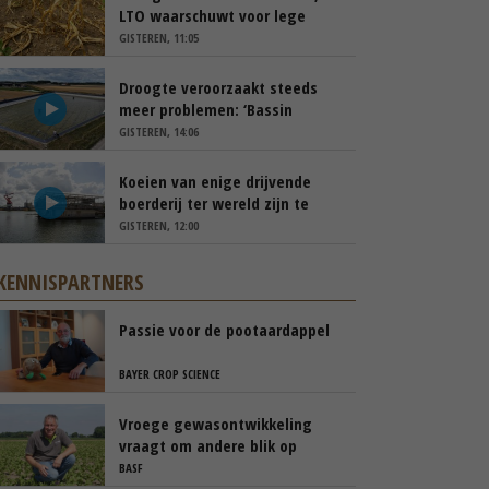
LTO waarschuwt voor lege
schappen
GISTEREN, 11:05
Droogte veroorzaakt steeds
meer problemen: ‘Bassin
afgelopen week al leeg’
GISTEREN, 14:06
Koeien van enige drijvende
boerderij ter wereld zijn te
koop
GISTEREN, 12:00
KENNISPARTNERS
Passie voor de pootaardappel
BAYER CROP SCIENCE
Vroege gewasontwikkeling
vraagt om andere blik op
cercospora
BASF