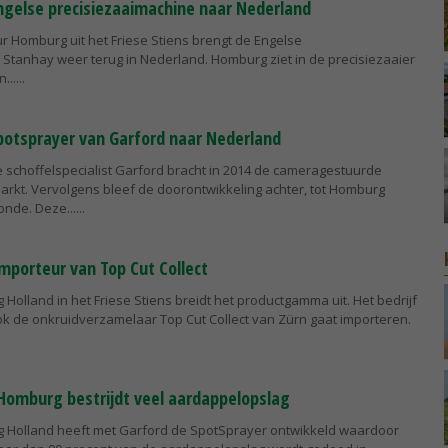
gelse precisiezaaimachine naar Nederland
r Homburg uit het Friese Stiens brengt de Engelse
Stanhay weer terug in Nederland. Homburg ziet in de precisiezaaier
...
otsprayer van Garford naar Nederland
e schoffelspecialist Garford bracht in 2014 de cameragestuurde
arkt. Vervolgens bleef de doorontwikkeling achter, tot Homburg
onde. Deze...
porteur van Top Cut Collect
Holland in het Friese Stiens breidt het productgamma uit. Het bedrijf
ok de onkruidverzamelaar Top Cut Collect van Zürn gaat importeren.
Homburg bestrijdt veel aardappelopslag
 Holland heeft met Garford de SpotSprayer ontwikkeld waardoor