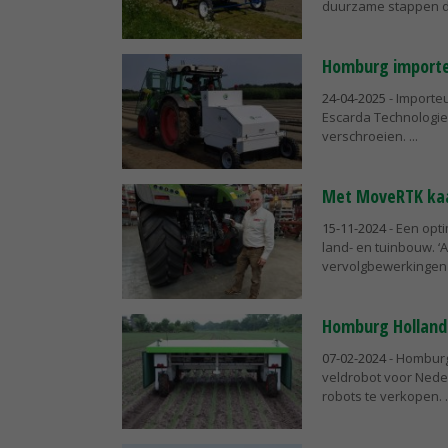
duurzame stappen d
Homburg importee
24-04-2025
- Importe
Escarda Technologie
verschroeien.
Met MoveRTK kaar
15-11-2024
- Een opt
land- en tuinbouw. ‘A
vervolgbewerkingen o
Homburg Holland
07-02-2024
- Homburg
veldrobot voor Neder
robots te verkopen.