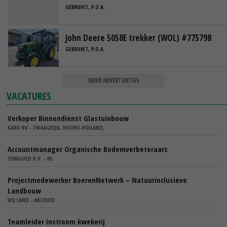
GEBRUIKT, P.O.A.
John Deere 5058E trekker (WOL) #775798
GEBRUIKT, P.O.A.
MEER ADVERTENTIES
VACATURES
Verkoper Binnendienst Glastuinbouw
KARO BV - ZWAAGDIJK, NOORD-HOLLAND,
Accountmanager Organische Bodemverbeteraars
COMGOED B.V. - NL
Projectmedewerker BoerenNetwerk – Natuurinclusieve
Landbouw
WIJ.LAND - ABCOUDE
Teamleider instroom kwekerij