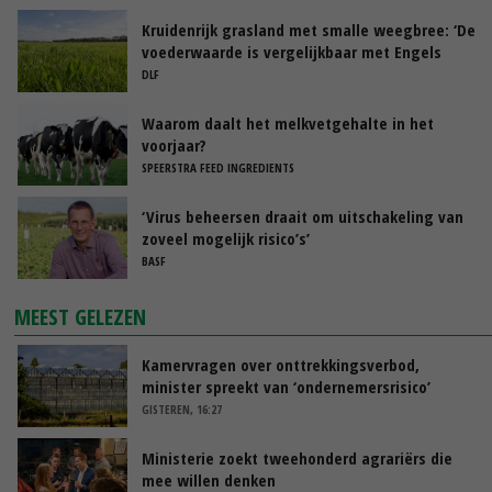
Kruidenrijk grasland met smalle weegbree: ‘De
voederwaarde is vergelijkbaar met Engels
raaigras’
DLF
Waarom daalt het melkvetgehalte in het
voorjaar?
SPEERSTRA FEED INGREDIENTS
‘Virus beheersen draait om uitschakeling van
zoveel mogelijk risico’s’
BASF
MEEST GELEZEN
Kamervragen over onttrekkingsverbod,
minister spreekt van ‘ondernemersrisico’
GISTEREN, 16:27
Ministerie zoekt tweehonderd agrariërs die
mee willen denken