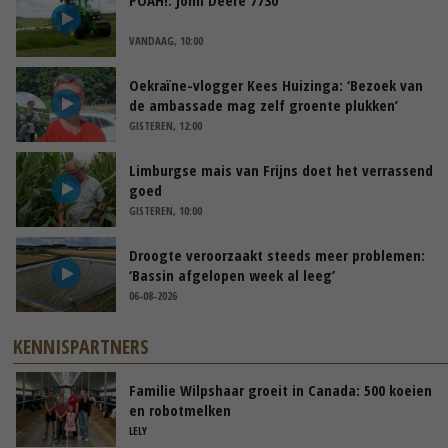
VANDAAG, 10:00
Oekraïne-vlogger Kees Huizinga: ‘Bezoek van
de ambassade mag zelf groente plukken’
GISTEREN, 12:00
Limburgse mais van Frijns doet het verrassend
goed
GISTEREN, 10:00
Droogte veroorzaakt steeds meer problemen:
‘Bassin afgelopen week al leeg’
06-08-2026
KENNISPARTNERS
Familie Wilpshaar groeit in Canada: 500 koeien
en robotmelken
LELY