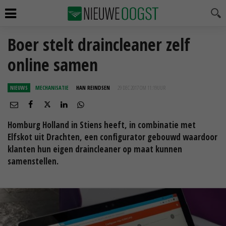
Boer stelt draincleaner zelf
online samen
NIEUWS
MECHANISATIE
HAN REINDSEN
29 DEC 2017 OM 11:19
UUR
Homburg Holland in Stiens heeft, in combinatie met
Elfskot uit Drachten, een configurator gebouwd waardoor
klanten hun eigen draincleaner op maat kunnen
samenstellen.