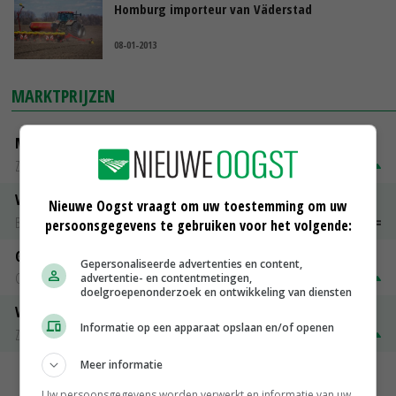
Homburg importeur van Väderstad
08-01-2013
MARKTPRIJZEN
Magere melkpoeder
Zuivel NL
€ 269,00
€ 7,00
Vleeskuikens 2001-2600 gr
Nieuwe Oogst vraagt om uw toestemming om uw
Barneveld
€ 1,09
~
€ 1,11
persoonsgegevens te gebruiken voor het volgende:
Gerst
Gepersonaliseerde advertenties en content,
Groningen
€ 197,00
€ 2,00
advertentie- en contentmetingen,
doelgroepenonderzoek en ontwikkeling van diensten
Volle melkpoeder
Informatie op een apparaat opslaan en/of openen
Zuivel NL
€ 345,00
€ 20,00
Meer informatie
MEER MARKTPRIJZEN
Uw persoonsgegevens worden verwerkt en informatie van uw