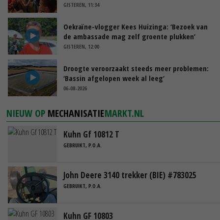
GISTEREN, 11:34
Oekraïne-vlogger Kees Huizinga: ‘Bezoek van
de ambassade mag zelf groente plukken’
GISTEREN, 12:00
Droogte veroorzaakt steeds meer problemen:
‘Bassin afgelopen week al leeg’
06-08-2026
NIEUW OP
MECHANISATIE
MARKT.NL
Kuhn Gf 10812 T
GEBRUIKT, P.O.A.
John Deere 3140 trekker (BIE) #783025
GEBRUIKT, P.O.A.
Kuhn GF 10803