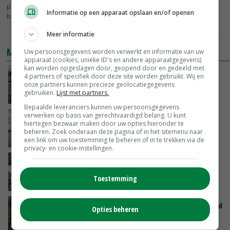
pootgoed. De eerste resultaten moeten uiterlijk 1 december 2012
Informatie op een apparaat opslaan en/of openen
bekend zijn...
Meer informatie
MEEST BEKEKEN
Uw persoonsgegevens worden verwerkt en informatie van uw
apparaat (cookies, unieke ID's en andere apparaatgegevens)
kan worden opgeslagen door, geopend door en gedeeld met
Droogte veroorzaakt steeds meer problemen:
4 partners of specifiek door deze site worden gebruikt. Wij en
‘Bassin afgelopen week al leeg’
onze partners kunnen precieze geolocatiegegevens
gebruiken.
Lijst met partners.
06-08-2026
Bepaalde leveranciers kunnen uw persoonsgegevens
verwerken op basis van gerechtvaardigd belang. U kunt
Koeien van enige drijvende boerderij ter
hiertegen bezwaar maken door uw opties hieronder te
wereld zijn te koop
beheren. Zoek onderaan deze pagina of in het sitemenu naar
06-08-2026
een link om uw toestemming te beheren of in te trekken via de
privacy- en cookie-instellingen.
Oekraïne-vlogger Kees Huizinga: ‘Bezoek van
de ambassade mag zelf groente plukken’
Toestemming
GISTEREN, 12:00
Limburgse mais van Frijns doet het verrassend
Opties beheren
goed
GISTEREN, 10:00