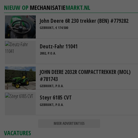
NIEUW OP
MECHANISATIE
MARKT.NL
John Deere 6R 230 trekker (BEN) #779282
GEBRUIKT, € 174.500
Deutz-Fahr 11041
2002, P.O.A.
JOHN DEERE 2032R COMPACTTREKKER (MOL)
#781743
GEBRUIKT, P.O.A.
Steyr 6185 CVT
GEBRUIKT, P.O.A.
MEER ADVERTENTIES
VACATURES