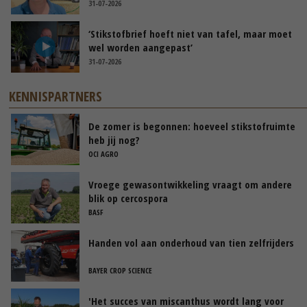
31-07-2026
‘Stikstofbrief hoeft niet van tafel, maar moet
wel worden aangepast’
31-07-2026
KENNISPARTNERS
De zomer is begonnen: hoeveel stikstofruimte
heb jij nog?
OCI AGRO
Vroege gewasontwikkeling vraagt om andere
blik op cercospora
BASF
Handen vol aan onderhoud van tien zelfrijders
BAYER CROP SCIENCE
'Het succes van miscanthus wordt lang voor