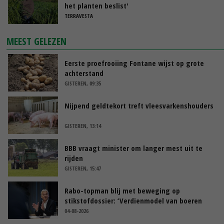
het planten beslist'
TERRAVESTA
MEEST GELEZEN
Eerste proefrooiing Fontane wijst op grote
achterstand
GISTEREN, 09:35
Nijpend geldtekort treft vleesvarkenshouders
GISTEREN, 13:14
BBB vraagt minister om langer mest uit te
rijden
GISTEREN, 15:47
Rabo-topman blij met beweging op
stikstofdossier: ‘Verdienmodel van boeren
blijft cruciaal’
04-08-2026