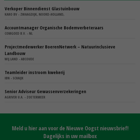
Verkoper Binnendienst Glastuinbouw
KARO BV - ZWAAGDIJK, NOORD-HOLLAND,
Accountmanager Organische Bodemverbeteraars
COMGOED B.V. - NL
Projectmedewerker BoerenNetwerk – Natuurinclusieve
Landbouw
WIJ.LAND - ABCOUDE
Teamleider instroom kwekerij
IBN - SCHAIJK
Senior Adviseur Gewassenverzekeringen
AGRIVER U.A. - ZOETERMEER
Meld u hier aan voor de Nieuwe Oogst nieuwsbrief!
Dagelijks in uw mailbox