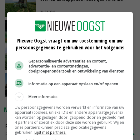
11-02-2016
Bedreigingen in aardbei vragen onderzoek
16-01-2015
Nieuwe Oogst vraagt om uw toestemming om uw
persoonsgegevens te gebruiken voor het volgende:
Risico op Erwinia bij loofdoding
Gepersonaliseerde advertenties en content,
26-07-2012
advertentie- en contentmetingen,
doelgroepenonderzoek en ontwikkeling van diensten
Beter beeld van oorzaken Erwinia
Informatie op een apparaat opslaan en/of openen
17-04-2012
Meer informatie
Uw persoonsgegevens worden verwerkt en informatie van uw
MARKTPRIJZEN
apparaat (cookies, unieke ID's en andere apparaatgegevens)
kan worden opgeslagen door, geopend door en gedeeld met
4 partners of specifiek door deze site worden gebruikt. Wij en
Fontane
onze partners kunnen precieze geolocatiegegevens
gebruiken.
Lijst met partners.
PotatoNL
€ 15,00
~
€ 23,00