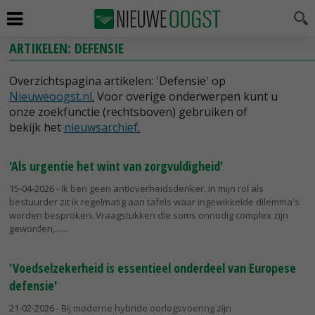
ARTIKELEN: DEFENSIE
Overzichtspagina artikelen: 'Defensie' op
Nieuweoogst.nl
.
Voor overige onderwerpen kunt u
onze zoekfunctie (rechtsboven) gebruiken of
bekijk het
nieuwsarchief
.
'Als urgentie het wint van zorgvuldigheid'
15-04-2026
- Ik ben geen antioverheidsdenker. In mijn rol als
bestuurder zit ik regelmatig aan tafels waar ingewikkelde dilemma's
worden besproken. Vraagstukken die soms onnodig complex zijn
geworden,...
'Voedselzekerheid is essentieel onderdeel van Europese
defensie'
21-02-2026
- Bij moderne hybride oorlogsvoering zijn