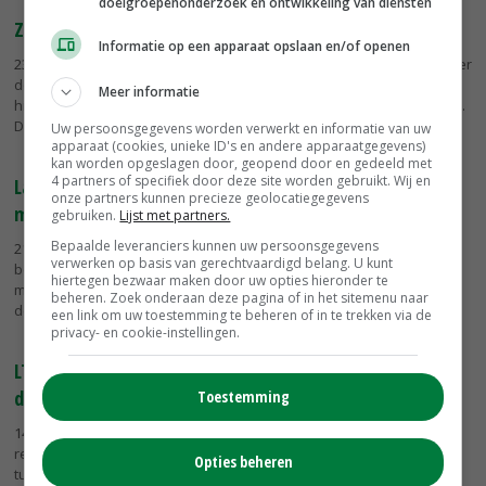
doelgroepenonderzoek en ontwikkeling van diensten
ZLTO informeert boeren over laagvliegende helikopters
Informatie op een apparaat opslaan en/of openen
23-08-2024
- De helikopters van Defensie vliegen regelmatig laag over
de weilanden om te oefenen. Om boeren daarover te informeren,
Meer informatie
hield ZLTO donderdag een bijeenkomst in het Noord-Brabantse Oss.
Dat...
Uw persoonsgegevens worden verwerkt en informatie van uw
apparaat (cookies, unieke ID's en andere apparaatgegevens)
kan worden opgeslagen door, geopend door en gedeeld met
4 partners of specifiek door deze site worden gebruikt. Wij en
Landbouw verzet zich tegen plan-Buitendijk voor
onze partners kunnen precieze geolocatiegegevens
megazonnepark op water
gebruiken.
Lijst met partners.
Bepaalde leveranciers kunnen uw persoonsgegevens
21-05-2024
- De Noord-Hollandse landbouwsector heeft zijn
verwerken op basis van gerechtvaardigd belang. U kunt
bedenkingen over het plan-Buitendijk voor een zonnepark van 2,5
hiertegen bezwaar maken door uw opties hieronder te
miljoen panelen op het IJsselmeer. Boeren vrezen onder meer voor
beheren. Zoek onderaan deze pagina of in het sitemenu naar
de...
een link om uw toestemming te beheren of in te trekken via de
privacy- en cookie-instellingen.
LTO Noord wil afwegingsladder voor uitbreiding
defensielocaties
Toestemming
14-02-2024
- LTO Noord vraagt het ministerie van Defensie meer
rekening te houden met toekomstige ontwikkelingen in de land- en
Opties beheren
tuinbouw waar het gaat om nieuwvestiging van defensieactiviteiten.