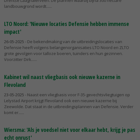
Drentse Laaghalerveen. De plannen waarbij bijna 300 hectare
landbouwgrond wordt...
LTO Noord: 'Nieuwe locaties Defensie hebben immense
impact'
26-05-2025
- De bekendmaking van de uitbreidingslocaties van
Defensie heeft volgens belangenorganisaties LTO Noord en ZLTO
grote gevolgen voor talloze boeren, tuinders en hun gezinnen.
Voorzitter Dirk...
Kabinet wil naast vliegbasis ook nieuwe kazerne in
Flevoland
23-05-2025
- Naast een vliegbasis voor F-35-gevechtsvliegtuigen op
Lelystad Airport krijgt Flevoland ook een nieuwe kazerne bij
Zeewolde. Dat staat in de uitbreidingsplannen van Defensie. Verder
komt er...
Wiersma: 'Als je voedsel niet voor elkaar hebt, krijg je pas
echt onrust'