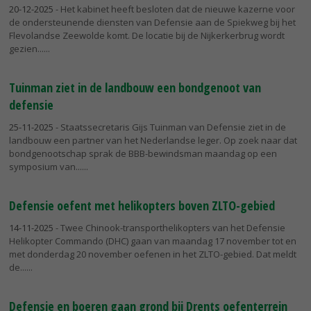
20-12-2025
- Het kabinet heeft besloten dat de nieuwe kazerne voor
de ondersteunende diensten van Defensie aan de Spiekweg bij het
Flevolandse Zeewolde komt. De locatie bij de Nijkerkerbrug wordt
gezien...
Tuinman ziet in de landbouw een bondgenoot van
defensie
25-11-2025
- Staatssecretaris Gijs Tuinman van Defensie ziet in de
landbouw een partner van het Nederlandse leger. Op zoek naar dat
bondgenootschap sprak de BBB-bewindsman maandag op een
symposium van...
Defensie oefent met helikopters boven ZLTO-gebied
14-11-2025
- Twee Chinook-transporthelikopters van het Defensie
Helikopter Commando (DHC) gaan van maandag 17 november tot en
met donderdag 20 november oefenen in het ZLTO-gebied. Dat meldt
de...
Defensie en boeren gaan grond bij Drents oefenterrein