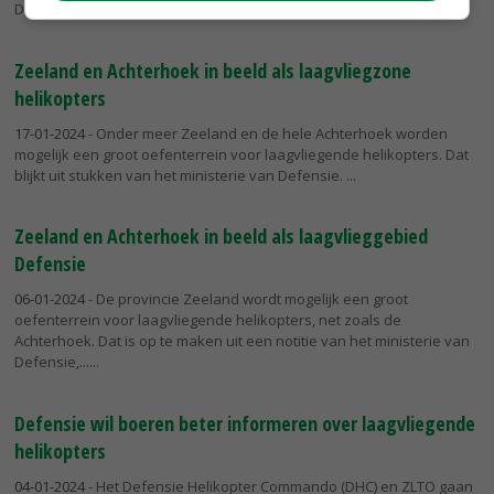
Dat...
Zeeland en Achterhoek in beeld als laagvliegzone
helikopters
17-01-2024
- Onder meer Zeeland en de hele Achterhoek worden
mogelijk een groot oefenterrein voor laagvliegende helikopters. Dat
blijkt uit stukken van het ministerie van Defensie.
Zeeland en Achterhoek in beeld als laagvlieggebied
Defensie
06-01-2024
- De provincie Zeeland wordt mogelijk een groot
oefenterrein voor laagvliegende helikopters, net zoals de
Achterhoek. Dat is op te maken uit een notitie van het ministerie van
Defensie,...
Defensie wil boeren beter informeren over laagvliegende
helikopters
04-01-2024
- Het Defensie Helikopter Commando (DHC) en ZLTO gaan