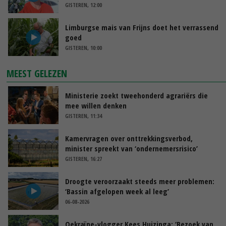
GISTEREN, 12:00
Limburgse mais van Frijns doet het verrassend
goed
GISTEREN, 10:00
MEEST GELEZEN
Ministerie zoekt tweehonderd agrariërs die
mee willen denken
GISTEREN, 11:34
Kamervragen over onttrekkingsverbod,
minister spreekt van ‘ondernemersrisico’
GISTEREN, 16:27
Droogte veroorzaakt steeds meer problemen:
‘Bassin afgelopen week al leeg’
06-08-2026
Oekraïne-vlogger Kees Huizinga: ‘Bezoek van