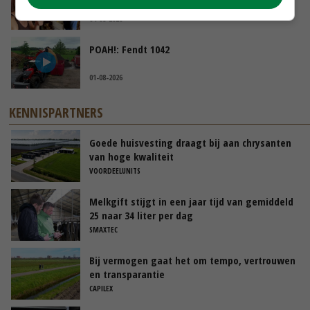
tijdens stage’
04-08-2026
POAH!: Fendt 1042
01-08-2026
KENNISPARTNERS
Goede huisvesting draagt bij aan chrysanten
van hoge kwaliteit
VOORDEELUNITS
Melkgift stijgt in een jaar tijd van gemiddeld
25 naar 34 liter per dag
SMAXTEC
Bij vermogen gaat het om tempo, vertrouwen
en transparantie
CAPILEX