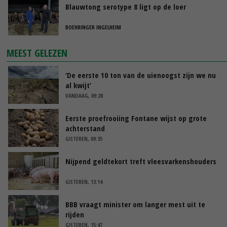
Blauwtong serotype 8 ligt op de loer
BOEHRINGER INGELHEIM
MEEST GELEZEN
‘De eerste 10 ton van de uienoogst zijn we nu
al kwijt’
VANDAAG, 09:28
Eerste proefrooiing Fontane wijst op grote
achterstand
GISTEREN, 09:35
Nijpend geldtekort treft vleesvarkenshouders
GISTEREN, 13:14
BBB vraagt minister om langer mest uit te
rijden
GISTEREN, 15:47