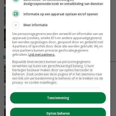
doelgroepenonderzoek en ontwikkeling van diensten
Emmeloord noteert eerste zaaiuien op
Informatie op een apparaat opslaan en/of openen
maximaal 20 euro
VANDAAG, 14:59
Meer informatie
Spontane boerenacties in Twente en
Uw persoonsgegevens worden verwerkt en informatie van uw
apparaat (cookies, unieke ID's en andere apparaatgegevens)
Apeldoorn zetten de trend
kan worden opgeslagen door, geopend door en gedeeld met
VANDAAG, 14:48
4 partners of specifiek door deze site worden gebruikt. Wij en
onze partners kunnen precieze geolocatiegegevens
gebruiken.
Lijst met partners.
NIEUWSTE VIDEO'S
Bepaalde leveranciers kunnen uw persoonsgegevens
verwerken op basis van gerechtvaardigd belang. U kunt
Droogte veroorzaakt steeds meer problemen:
hiertegen bezwaar maken door uw opties hieronder te
‘Bassin afgelopen week al leeg’
beheren. Zoek onderaan deze pagina of in het sitemenu naar
een link om uw toestemming te beheren of in te trekken via de
VANDAAG, 14:06
privacy- en cookie-instellingen.
Koeien van enige drijvende boerderij ter
wereld zijn te koop
Toestemming
VANDAAG, 12:00
Danique in Canada: ‘Superveel schik gehad
Opties beheren