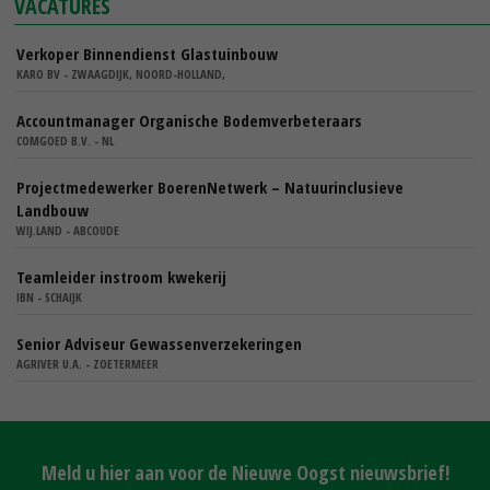
VACATURES
Verkoper Binnendienst Glastuinbouw
KARO BV - ZWAAGDIJK, NOORD-HOLLAND,
Accountmanager Organische Bodemverbeteraars
COMGOED B.V. - NL
Projectmedewerker BoerenNetwerk – Natuurinclusieve
Landbouw
WIJ.LAND - ABCOUDE
Teamleider instroom kwekerij
IBN - SCHAIJK
Senior Adviseur Gewassenverzekeringen
AGRIVER U.A. - ZOETERMEER
Meld u hier aan voor de Nieuwe Oogst nieuwsbrief!