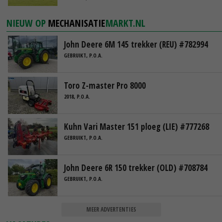
NIEUW OP
MECHANISATIE
MARKT.NL
John Deere 6M 145 trekker (REU) #782994
GEBRUIKT, P.O.A.
Toro Z-master Pro 8000
2018, P.O.A.
Kuhn Vari Master 151 ploeg (LIE) #777268
GEBRUIKT, P.O.A.
John Deere 6R 150 trekker (OLD) #708784
GEBRUIKT, P.O.A.
MEER ADVERTENTIES