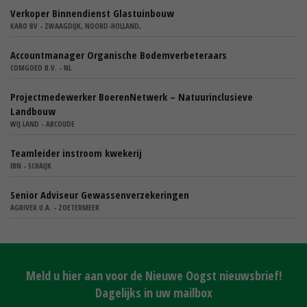
Verkoper Binnendienst Glastuinbouw
KARO BV - ZWAAGDIJK, NOORD-HOLLAND,
Accountmanager Organische Bodemverbeteraars
COMGOED B.V. - NL
Projectmedewerker BoerenNetwerk – Natuurinclusieve
Landbouw
WIJ.LAND - ABCOUDE
Teamleider instroom kwekerij
IBN - SCHAIJK
Senior Adviseur Gewassenverzekeringen
AGRIVER U.A. - ZOETERMEER
Meld u hier aan voor de Nieuwe Oogst nieuwsbrief!
Dagelijks in uw mailbox