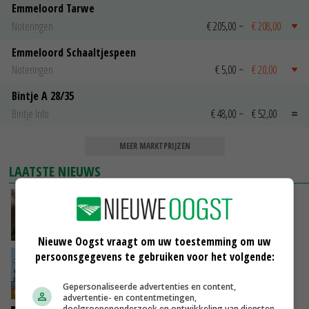
Emmeloord Tarwe
Noteringen
€ 205,00
~
€ 208,00
Emmeloord Schaaltjespeen
Noteringen
€ 5,00
~
€ 20,00
Bintje A 28/35
Bintje Info
€ 48,00
~
€ 52,00
MEER MARKTPRIJZEN
LAATSTE NIEUWS
‘Samenwerking A-ware en Amalthea gaat
zorgen voor meer balans’
GISTEREN, 16:01
Nieuwe Oogst vraagt om uw toestemming om uw
persoonsgegevens te gebruiken voor het volgende:
Internationale vraag naar geitenzuivel blijft
groot: Nederland in Europese top
Gepersonaliseerde advertenties en content,
GISTEREN, 15:33
advertentie- en contentmetingen,
doelgroepenonderzoek en ontwikkeling van diensten