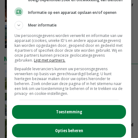
Vlaamse varkensstapel krimpt, pluimveesector
groeit door schaalvergroting
Informatie op een apparaat opslaan en/of openen
GISTEREN, 15:20
Meer informatie
‘Cijfer jezelf niet weg en doe vooral ook waar
Uw persoonsgegevens worden verwerkt en informatie van uw
je gelukkig van wordt’
apparaat (cookies, unieke ID's en andere apparaatgegevens)
GISTEREN, 13:31
kan worden opgeslagen door, geopend door en gedeeld met
4 partners of specifiek door deze site worden gebruikt. Wij en
onze partners kunnen precieze geolocatiegegevens
NIEUWSTE VIDEO'S
gebruiken.
Lijst met partners.
Bepaalde leveranciers kunnen uw persoonsgegevens
POAH!: John Deere 7730
verwerken op basis van gerechtvaardigd belang. U kunt
hiertegen bezwaar maken door uw opties hieronder te
beheren. Zoek onderaan deze pagina of in het sitemenu naar
GISTEREN, 10:00
een link om uw toestemming te beheren of in te trekken via de
privacy- en cookie-instellingen.
Oekraïne-vlogger Kees Huizinga: ‘Bezoek van
de ambassade mag zelf groente plukken’
07-08-2026
Toestemming
Limburgse mais van Frijns doet het verrassend
Opties beheren
goed
07-08-2026