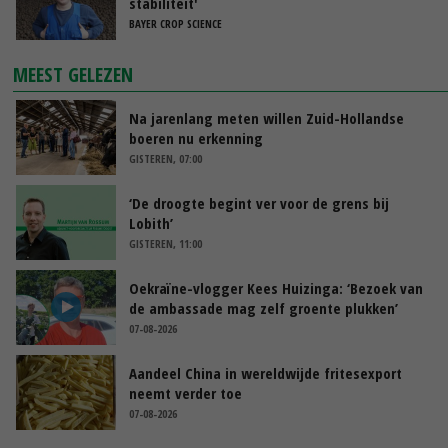
stabiliteit'
BAYER CROP SCIENCE
MEEST GELEZEN
Na jarenlang meten willen Zuid-Hollandse
boeren nu erkenning
GISTEREN, 07:00
‘De droogte begint ver voor de grens bij
Lobith’
GISTEREN, 11:00
Oekraïne-vlogger Kees Huizinga: ‘Bezoek van
de ambassade mag zelf groente plukken’
07-08-2026
Aandeel China in wereldwijde fritesexport
neemt verder toe
07-08-2026