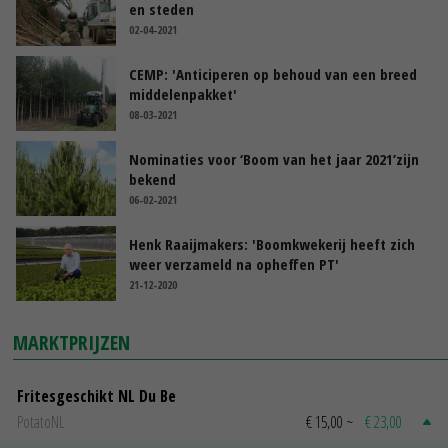
en steden
02-04-2021
CEMP: 'Anticiperen op behoud van een breed
middelenpakket'
08-03-2021
Nominaties voor ‘Boom van het jaar 2021’zijn
bekend
06-02-2021
Henk Raaijmakers: 'Boomkwekerij heeft zich
weer verzameld na opheffen PT'
21-12-2020
MARKTPRIJZEN
Fritesgeschikt NL Du Be
PotatoNL
€ 15,00
~
€ 23,00