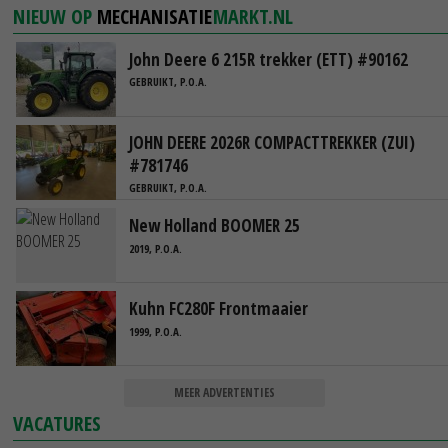
NIEUW OP
MECHANISATIE
MARKT.NL
John Deere 6 215R trekker (ETT) #90162
GEBRUIKT, P.O.A.
JOHN DEERE 2026R COMPACTTREKKER (ZUI)
#781746
GEBRUIKT, P.O.A.
New Holland BOOMER 25
2019, P.O.A.
Kuhn FC280F Frontmaaier
1999, P.O.A.
MEER ADVERTENTIES
VACATURES