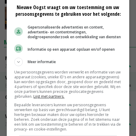
Nieuwe Oogst vraagt om uw toestemming om uw
Belang landbouwexport opnieuw ter
persoonsgegevens te gebruiken voor het volgende:
discussie
08-11-2019
Gepersonaliseerde advertenties en content,
advertentie- en contentmetingen,
doelgroepenonderzoek en ontwikkeling van diensten
MARKTPRIJZEN
Informatie op een apparaat opslaan en/of openen
Magere melkpoeder
Meer informatie
Zuivel NL
€ 269,00
€ 7,00
Uw persoonsgegevens worden verwerkt en informatie van uw
apparaat (cookies, unieke ID's en andere apparaatgegevens)
Vleeskuikens 2001-2600 gr
kan worden opgeslagen door, geopend door en gedeeld met
Barneveld
€ 1,09
~
€ 1,11
4 partners of specifiek door deze site worden gebruikt. Wij en
onze partners kunnen precieze geolocatiegegevens
Gerst
gebruiken.
Lijst met partners.
Groningen
€ 197,00
€ 2,00
Bepaalde leveranciers kunnen uw persoonsgegevens
verwerken op basis van gerechtvaardigd belang. U kunt
hiertegen bezwaar maken door uw opties hieronder te
Volle melkpoeder
beheren. Zoek onderaan deze pagina of in het sitemenu naar
Zuivel NL
€ 345,00
€ 20,00
een link om uw toestemming te beheren of in te trekken via de
privacy- en cookie-instellingen.