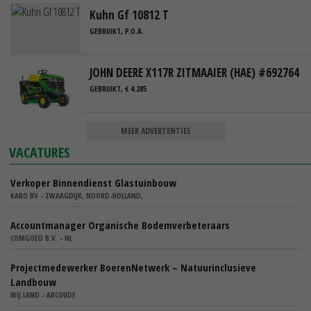
Kuhn Gf 10812 T
GEBRUIKT, P.O.A.
JOHN DEERE X117R ZITMAAIER (HAE) #692764
GEBRUIKT, € 4.285
MEER ADVERTENTIES
VACATURES
Verkoper Binnendienst Glastuinbouw
KARO BV - ZWAAGDIJK, NOORD-HOLLAND,
Accountmanager Organische Bodemverbeteraars
COMGOED B.V. - NL
Projectmedewerker BoerenNetwerk – Natuurinclusieve
Landbouw
WIJ.LAND - ABCOUDE