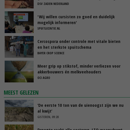
DSV ZADEN NEDERLAND
'Wij willen cursisten zo goed en duidelijk
mogelijk informeren'
SPUITLICENTIE.NL
Cercospora onder controle met vitale bieten
en het sterkste spuitschema
BAYER CROP SCIENCE
Meer grip op stikstof, minder verliezen voor
akkerbouwers én melkveehouders
OCI AGRO
MEEST GELEZEN
‘De eerste 10 ton van de uienoogst zijn we nu
al kwijt’
GISTEREN, 09:28
Droogte raakt alle sectoren, LTO waarschuwt