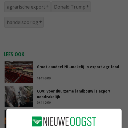
agrarische export
Donald Trump
handelsoorlog
LEES OOK
Groot aandeel NL-makelij in export agrifood
14-11-2019
COV: voor duurzame landbouw is export
noodzakelijk
09-11-2019
Tulp in nieuw exportlogo Nederland
09-11-2019