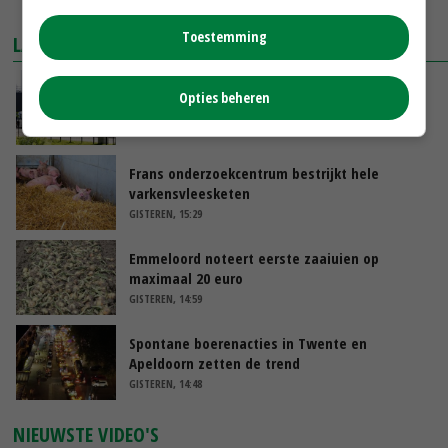
MEER MARKTPRIJZEN
Toestemming
LAATSTE NIEUWS
Gemiddelde Europese melkprijs daalt licht in
Opties beheren
juni
GISTEREN, 17:04
Frans onderzoekcentrum bestrijkt hele
varkensvleesketen
GISTEREN, 15:29
Emmeloord noteert eerste zaaiuien op
maximaal 20 euro
GISTEREN, 14:59
Spontane boerenacties in Twente en
Apeldoorn zetten de trend
GISTEREN, 14:48
NIEUWSTE VIDEO'S