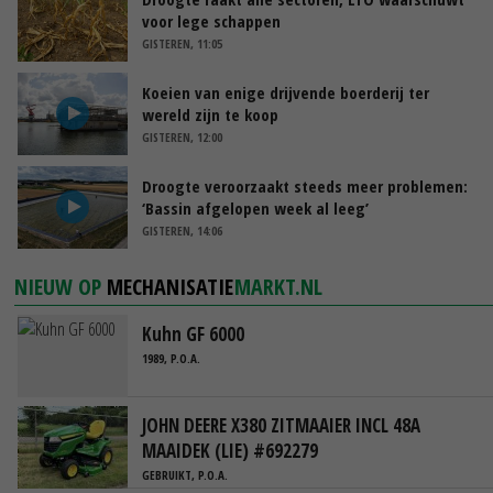
voor lege schappen
GISTEREN, 11:05
Koeien van enige drijvende boerderij ter
wereld zijn te koop
GISTEREN, 12:00
Droogte veroorzaakt steeds meer problemen:
‘Bassin afgelopen week al leeg’
GISTEREN, 14:06
NIEUW OP
MECHANISATIE
MARKT.NL
Kuhn GF 6000
1989, P.O.A.
JOHN DEERE X380 ZITMAAIER INCL 48A
MAAIDEK (LIE) #692279
GEBRUIKT, P.O.A.