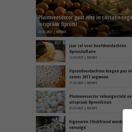
Pluimveesector gaat niet in cassatie teg
uitspraak fipronil
25-05-2021 | NIEUWS
Jaar cel voor hoofdverdachten
fipronilaffaire
12-04-2021 | NIEUWS
Fipronilverdachten kregen pas in
zomer 2017 argwaan
11-03-2021 | NIEUWS
Pluimveesector teleurgesteld ov
uitspraak fipronilcrisis
02-03-2021 | NIEUWS
Eigenaren Chickfriend worden
vervolgd