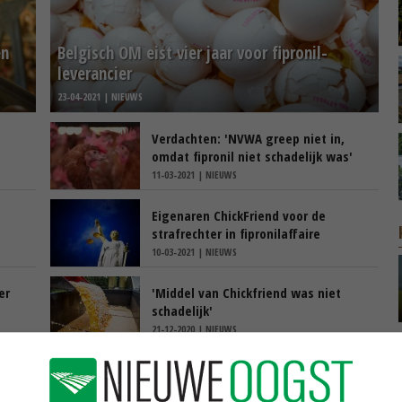
en
Belgisch OM eist vier jaar voor fipronil-
leverancier
23-04-2021 | NIEUWS
Verdachten: 'NVWA greep niet in,
omdat fipronil niet schadelijk was'
11-03-2021 | NIEUWS
Eigenaren ChickFriend voor de
strafrechter in fipronilaffaire
10-03-2021 | NIEUWS
er
'Middel van Chickfriend was niet
schadelijk'
21-12-2020 | NIEUWS
Pluimveehouders hebben recht op
schadevergoeding fipronil