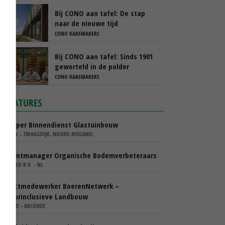
Bij CONO aan tafel: De stap
naar de nieuwe tijd
CONO KAASMAKERS
Bij CONO aan tafel: Sinds 1901
geworteld in de polder
CONO KAASMAKERS
VACATURES
Verkoper Binnendienst Glastuinbouw
KARO BV - ZWAAGDIJK, NOORD-HOLLAND,
Accountmanager Organische Bodemverbeteraars
COMGOED B.V. - NL
Projectmedewerker BoerenNetwerk –
Natuurinclusieve Landbouw
WIJ.LAND - ABCOUDE