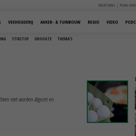
VACATURES
POAH-SHO
S
VEEHOUDERIJ
AKKER- & TUINBOUW
REGIO
VIDEO
PODC
ING
STIKSTOF
DROOGTE
THEMA'S
ochten niet worden afgezet en