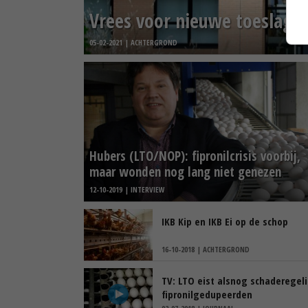
Vrees voor nieuwe toeslage
05-02-2021 | ACHTERGROND
Hubers (LTO/NOP): fipronilcrisis voorbij,
maar wonden nog lang niet genezen
12-10-2019 | INTERVIEW
IKB Kip en IKB Ei op de schop
16-10-2018 | ACHTERGROND
TV: LTO eist alsnog schaderegel
fipronilgedupeerden