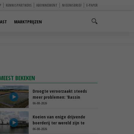
P
KENNISPARTNERS
ABONNEMENT
NIEUWSBRIEF
E-PAPER
AST
MARKTPRIJZEN
MEEST BEKEKEN
Droogte veroorzaakt steeds
meer problemen: ‘Bassin
afgelopen week al leeg’
06-08-2026
Koeien van enige drijvende
boerderij ter wereld zijn te
koop
06-08-2026