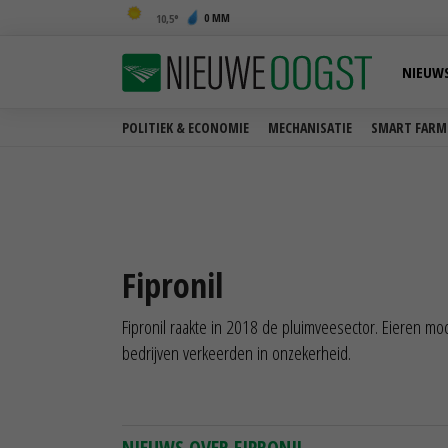
0 MM
10,5
NIEUW
POLITIEK & ECONOMIE
MECHANISATIE
SMART FARM
Fipronil
Fipronil raakte in 2018 de pluimveesector. Eieren m
bedrijven verkeerden in onzekerheid.
NIEUWS OVER FIPRONIL