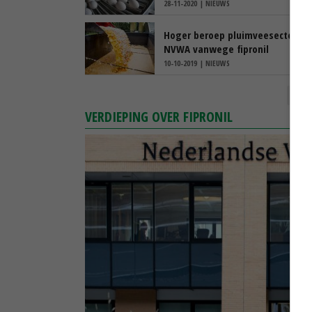
28-11-2020 | NIEUWS
Hoger beroep pluimveesector te
NVWA vanwege fipronil
10-10-2019 | NIEUWS
VERDIEPING OVER FIPRONIL