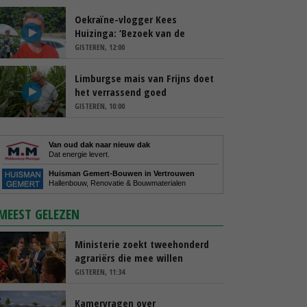
Oekraïne-vlogger Kees
Huizinga: ‘Bezoek van de
ambassade mag zelf groente
GISTEREN, 12:00
plukken’
Limburgse mais van Frijns doet
het verrassend goed
GISTEREN, 10:00
Van oud dak naar nieuw dak
Dat energie levert.
Huisman Gemert-Bouwen in Vertrouwen
Hallenbouw, Renovatie & Bouwmaterialen
MEEST GELEZEN
Ministerie zoekt tweehonderd
agrariërs die mee willen
denken
GISTEREN, 11:34
Kamervragen over