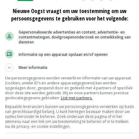
20-05-2020 | NIEUWS
Nieuwe Oogst vraagt om uw toestemming om uw
gen
Fipronil bewijst nut gifkennis
persoonsgegevens te gebruiken voor het volgende:
10-05-2019 | NIEUWS
Gepersonaliseerde advertenties en content, advertentie- en
contentmetingen, doelgroepenonderzoek en ontwikkeling van
diensten
MEER NIEUWS
Informatie op een apparaat opslaan en/of openen
Meer informatie
Uw persoonsgegevens worden verwerkt en informatie van uw apparaat
(cookies, unieke ID's en andere apparaatgegevens) kan worden
opgeslagen door, geopend door en gedeeld met 4 partners of specifiek
door deze site worden gebruikt. Wij en onze partners kunnen precieze
geolocatiegegevens gebruiken.
Lijst met partners.
Bepaalde leveranciers kunnen uw persoonsgegevens verwerken op basis
van gerechtvaardigd belang. U kunt hiertegen bezwaar maken door uw
opties hieronder te beheren. Zoek onderaan deze pagina of in het
sitemenu naar een link om uw toestemming te beheren of in te trekken
via de privacy- en cookie-instellingen.