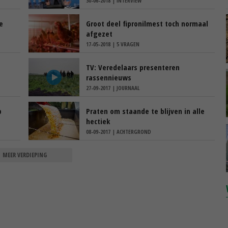
30-06-2018 | INTERVIEW
e
Groot deel fipronilmest toch normaal
afgezet
17-05-2018 | 5 VRAGEN
TV: Veredelaars presenteren
rassennieuws
27-09-2017 | JOURNAAL
p
Praten om staande te blijven in alle
hectiek
08-09-2017 | ACHTERGROND
MEER VERDIEPING