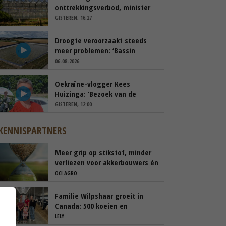
onttrekkingsverbod, minister
spreekt van ‘ondernemersrisico’
GISTEREN, 16:27
Droogte veroorzaakt steeds
meer problemen: ‘Bassin
afgelopen week al leeg’
06-08-2026
Oekraïne-vlogger Kees
Huizinga: ‘Bezoek van de
ambassade mag zelf groente
GISTEREN, 12:00
plukken’
KENNISPARTNERS
Meer grip op stikstof, minder
verliezen voor akkerbouwers én
melkveehouders
OCI AGRO
Familie Wilpshaar groeit in
Canada: 500 koeien en
robotmelken
LELY