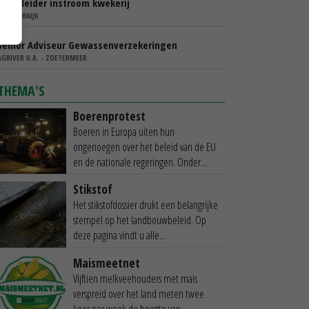
Teamleider instroom kwekerij
IBN - SCHAIJK
Senior Adviseur Gewassenverzekeringen
AGRIVER U.A. - ZOETERMEER
THEMA'S
Boerenprotest
Boeren in Europa uiten hun
ongenoegen over het beleid van de EU
en de nationale regeringen. Onder...
Stikstof
Het stikstofdossier drukt een belangrijke
stempel op het landbouwbeleid. Op
deze pagina vindt u alle...
Maismeetnet
Vijftien melkveehouders met mais
verspreid over het land meten twee
keer per week de hoogte van...