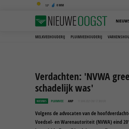
0 MM
18
NIEUW
MELKVEEHOUDERIJ
PLUIMVEEHOUDERIJ
VARKENSHOU
Verdachten: 'NVWA greep
schadelijk was'
NIEUWS
PLUIMVEE
ANP
11 MAA 2021 OM 17:30
UUR
Volgens de advocaten van de hoofdverdachte
Voedsel- en Warenautoriteit (NVWA) eind 201