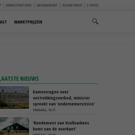
P
KENNISPARTNERS
ABONNEMENT
NIEUWSBRIEF
E-PAPER
AST
MARKTPRIJZEN
LAATSTE NIEUWS
Kamervragen over
onttrekkingsverbod, minister
spreekt van ‘ondernemersrisico’
VANDAAG, 16:27
‘Rendement van Krullvarkens
komt van de overkant’
VANDAAG, 15:30