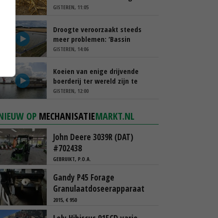
schappen
GISTEREN, 11:05
Droogte veroorzaakt steeds
meer problemen: ‘Bassin
afgelopen week al leeg’
GISTEREN, 14:06
Koeien van enige drijvende
boerderij ter wereld zijn te
koop
GISTEREN, 12:00
NIEUW OP
MECHANISATIE
MARKT.NL
John Deere 3039R (DAT)
#702438
GEBRUIKT, P.O.A.
Gandy P45 Forage
Granulaatdoseerapparaat
2015, € 950