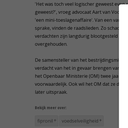
'Het was toch veel logischer geweest even 
geweest?', vroeg advocaat Aart van Voorthu
'een mini-toeslagenaffaire'. Van een van d
sprake, vinden de raadslieden. Zo schadelijk 
verdachten zijn langdurig blootgesteld aan
overgehouden.
De samensteller van het bestrijdingsmiddel v
verdacht van het in gevaar brengen van de
het Openbaar Ministerie (OM) twee jaar ce
voorwaardelijk. Ook wil het OM dat ze drie 
later uitspraak.
Bekijk meer over:
fipronil
voedselveiligheid