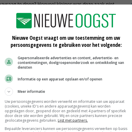
navraag te doen? Hoeveel kleiner was deze zaak niet
izen zich af. Zijn collega Wouter Hendrickx noemde dit
e grootste zaken in voedselfraude in Nederland was geen
was fipronil in eieren niet, zeiden ze zelf. Beide
 het middel en zouden er niets aan hebben
Nieuwe Oogst vraagt om uw toestemming om uw
persoonsgegevens te gebruiken voor het volgende:
Gepersonaliseerde advertenties en content, advertentie- en
an ChickFriend, Patrick R., wordt in België ook niet
contentmetingen, doelgroepenonderzoek en ontwikkeling van
diensten
 volksgezondheid, zeggen de advocaten. Woensdag eiste
l tegen de twee hoofdverdachten, waarvan een halfjaar
Informatie op een apparaat opslaan en/of openen
jaar niet in de agrarische sector werken. De rechter doet
Meer informatie
Uw persoonsgegevens worden verwerkt en informatie van uw apparaat
(cookies, unieke ID's en andere apparaatgegevens) kan worden
opgeslagen door, geopend door en gedeeld met 4 partners of specifiek
door deze site worden gebruikt. Wij en onze partners kunnen precieze
geolocatiegegevens gebruiken.
Lijst met partners.
Bepaalde leveranciers kunnen uw persoonsgegevens verwerken op basis