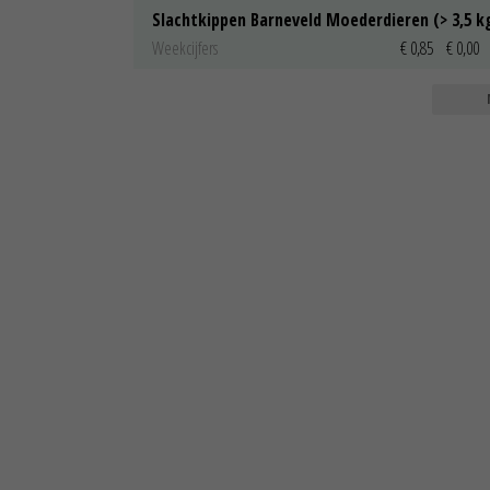
Slachtkippen Barneveld Moederdieren (> 3,5 k
Weekcijfers
€ 0,85
€ 0,00