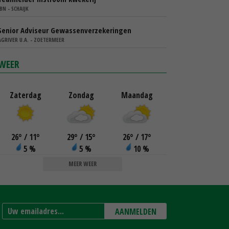
IBN - SCHAIJK
Senior Adviseur Gewassenverzekeringen
AGRIVER U.A. - ZOETERMEER
WEER
Zaterdag
Zondag
Maandag
26
°
/ 11
°
29
°
/ 15
°
26
°
/ 17
°
5 %
5 %
10 %
MEER WEER
AANMELDEN