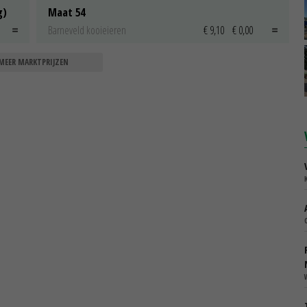
g)
Maat 54
Barneveld kooieieren
€ 9,10
€ 0,00
MEER MARKTPRIJZEN