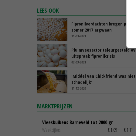
LEES OOK
Fipronilverdachten kregen pas in
zomer 2017 argwaan
11-03-2021
Pluimveesector teleurgesteld ov
uitspraak fipronilcrisis
02-03-2021
'Middel van Chickfriend was niet
schadelijk'
21-12-2020
MARKTPRIJZEN
Vleeskuikens Barneveld tot 2000 gr
Weekcijfers
€ 1,09
~
€ 1,11