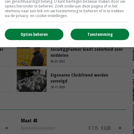
van gerechtvaardigd belang. U kunt hiertegen bezwaar maken door uw
opties hieronder te beheren. Zoek onderaan deze pagina of in het
sitemenu naar een link om uw toestemming te beheren of in te trekken
via de privacy- en cookie-instellingen.
Eigenaren ChickFriend voor de
strafrechter in fipronilaffaire
Opties beheren
Toestemming
10-03-2021
er
SecurEggFarmer biedt zekerheid over
middelen
06-01-2021
Eigenaren Chickfriend worden
vervolgd
28-11-2020
Maat 48
Barneveld kooieieren
€ 7,15
€ 0,00