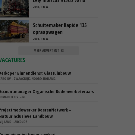
Lely Hibiscus 915CD vario
2018, P.O.A.
Schuitemaker Rapide 135
opraapwagen
2004, P.O.A.
MEER ADVERTENTIES
VACATURES
Verkoper Binnendienst Glastuinbouw
KARO BV - ZWAAGDIJK, NOORD-HOLLAND,
Accountmanager Organische Bodemverbeteraars
COMGOED B.V. - NL
Projectmedewerker BoerenNetwerk –
Natuurinclusieve Landbouw
WIJ.LAND - ABCOUDE
Teamleider instroom kwekerij