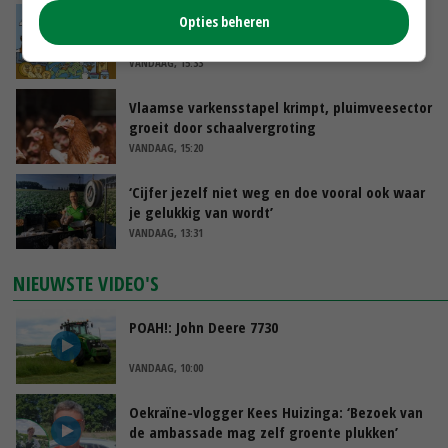
Internationale vraag naar geitenzuivel blijft
Opties beheren
groot: Nederland in Europese top
VANDAAG, 15:33
Vlaamse varkensstapel krimpt, pluimveesector
groeit door schaalvergroting
VANDAAG, 15:20
‘Cijfer jezelf niet weg en doe vooral ook waar
je gelukkig van wordt’
VANDAAG, 13:31
NIEUWSTE VIDEO'S
POAH!: John Deere 7730
VANDAAG, 10:00
Oekraïne-vlogger Kees Huizinga: ‘Bezoek van
de ambassade mag zelf groente plukken’