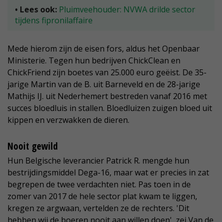
• Lees ook:
Pluimveehouder: NVWA drilde sector
tijdens fipronilaffaire
Mede hierom zijn de eisen fors, aldus het Openbaar
Ministerie. Tegen hun bedrijven ChickClean en
ChickFriend zijn boetes van 25.000 euro geëist. De 35-
jarige Martin van de B. uit Barneveld en de 28-jarige
Mathijs IJ. uit Nederhemert bestreden vanaf 2016 met
succes bloedluis in stallen. Bloedluizen zuigen bloed uit
kippen en verzwakken de dieren.
Nooit gewild
Hun Belgische leverancier Patrick R. mengde hun
bestrijdingsmiddel Dega-16, maar wat er precies in zat
begrepen de twee verdachten niet. Pas toen in de
zomer van 2017 de hele sector plat kwam te liggen,
kregen ze argwaan, vertelden ze de rechters. 'Dit
hebben wij de boeren nooit aan willen doen', zei Van de