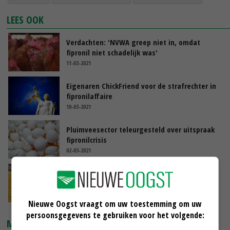
LEES OOK
Verdachten: 'NVWA greep niet in, omdat
fipronil niet schadelijk was'
11-03-2021
Eigenaren ChickFriend voor de strafrechter in
fipronilaffaire
10-03-2021
Pluimveesector teleurgesteld over uitspraak
fipronilcrisis
02-03-2021
SecurEggFarmer biedt zekerheid over
middelen
06-01-2021
Nieuwe Oogst vraagt om uw toestemming om uw
persoonsgegevens te gebruiken voor het volgende:
MARKTPRIJZEN