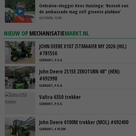
Oekraïne-vlogger Kees Huizinga: ‘Bezoek van
de ambassade mag zelf groente plukken’
GISTEREN, 12:00
NIEUW OP
MECHANISATIE
MARKT.NL
JOHN DEERE X107 ZITMAAIER MY 2026 (HIL)
#781556
GEBRUIKT, P.O.A.
John Deere Z515E ZEROTURN 48" (HEN)
#692998
GEBRUIKT, P.O.A.
Valtra 6350 trekker
GEBRUIKT, P.O.A.
John Deere 6100M trekker (MOL) #692400
GEBRUIKT, € 93.500