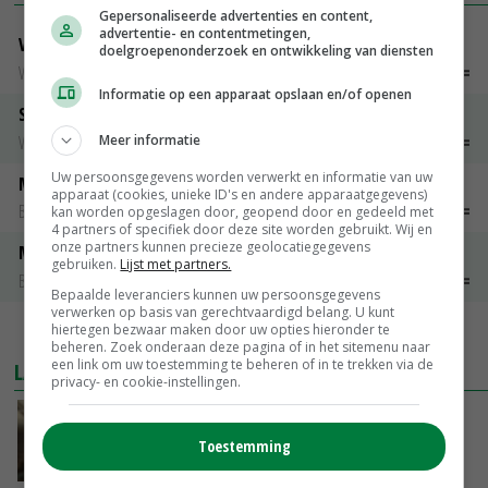
Gepersonaliseerde advertenties en content,
advertentie- en contentmetingen,
Vleeskuikens Barneveld tot 2000 gr
doelgroepenonderzoek en ontwikkeling van diensten
Weekcijfers
€ 1,09
~
€ 1,11
Informatie op een apparaat opslaan en/of openen
Slachtkippen Barneveld Moederdieren (> 3,5 kg)
Meer informatie
Weekcijfers
€ 0,85
€ 0,00
Uw persoonsgegevens worden verwerkt en informatie van uw
Maat 48
apparaat (cookies, unieke ID's en andere apparaatgegevens)
Barneveld kooieieren
€ 7,15
€ 0,00
kan worden opgeslagen door, geopend door en gedeeld met
4 partners of specifiek door deze site worden gebruikt. Wij en
onze partners kunnen precieze geolocatiegegevens
Maat 54
gebruiken.
Lijst met partners.
Barneveld kooieieren
€ 9,10
€ 0,00
Bepaalde leveranciers kunnen uw persoonsgegevens
verwerken op basis van gerechtvaardigd belang. U kunt
hiertegen bezwaar maken door uw opties hieronder te
MEER MARKTPRIJZEN
beheren. Zoek onderaan deze pagina of in het sitemenu naar
een link om uw toestemming te beheren of in te trekken via de
LAATSTE NIEUWS
privacy- en cookie-instellingen.
‘Samenwerking A-ware en Amalthea gaat
zorgen voor meer balans’
Toestemming
VANDAAG, 16:01