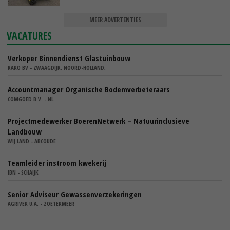
MEER ADVERTENTIES
VACATURES
Verkoper Binnendienst Glastuinbouw
KARO BV - ZWAAGDIJK, NOORD-HOLLAND,
Accountmanager Organische Bodemverbeteraars
COMGOED B.V. - NL
Projectmedewerker BoerenNetwerk – Natuurinclusieve
Landbouw
WIJ.LAND - ABCOUDE
Teamleider instroom kwekerij
IBN - SCHAIJK
Senior Adviseur Gewassenverzekeringen
AGRIVER U.A. - ZOETERMEER