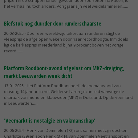
prijzen in de schapenhandel gewoon door zou zetten na Pasen, is
het verhaal nu toch anders. Vorig jaar zijn veel weidelammeren...
Biefstuk nog duurder door runderschaarste
20-03-2025
- Door een wereldwijd tekort aan runderen stijgt de
vleesprijs de afgelopen weken door naar recordhoogte. Inmiddels
ligt de karkasprijs in Nederland bijna 9 procent boven het vorige
record....
Platform Roodbont-avond afgelast om MKZ-dreiging,
markt Leeuwarden week dicht
13-01-2025
- Het Platform Roodbont heeft de thema-avond van
dinsdag 14 januari in het Gelderse Laren gecanceld vanwege de
uitbraak van mond-en-klauwzeer (MKZ) in Duitsland. Op de veemarkt
in Leeuwarden...
'Veemarkt is nostalgie en vakmanschap'
20-06-2024
- Henk van Dommelen (72) runt samen met zijn dochter
Charlotte (39) en zoon Henk (37) H. van Dommelen Veetransport en