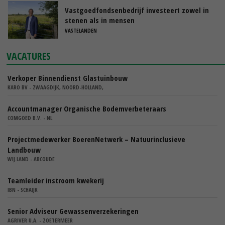
Vastgoedfondsenbedrijf investeert zowel in
stenen als in mensen
VASTELANDEN
VACATURES
Verkoper Binnendienst Glastuinbouw
KARO BV - ZWAAGDIJK, NOORD-HOLLAND,
Accountmanager Organische Bodemverbeteraars
COMGOED B.V. - NL
Projectmedewerker BoerenNetwerk – Natuurinclusieve
Landbouw
WIJ.LAND - ABCOUDE
Teamleider instroom kwekerij
IBN - SCHAIJK
Senior Adviseur Gewassenverzekeringen
AGRIVER U.A. - ZOETERMEER