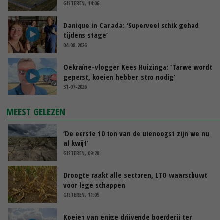
GISTEREN, 14:06
Danique in Canada: ‘Superveel schik gehad
tijdens stage’
04-08-2026
Oekraïne-vlogger Kees Huizinga: ‘Tarwe wordt
geperst, koeien hebben stro nodig’
31-07-2026
MEEST GELEZEN
‘De eerste 10 ton van de uienoogst zijn we nu
al kwijt’
GISTEREN, 09:28
Droogte raakt alle sectoren, LTO waarschuwt
voor lege schappen
GISTEREN, 11:05
Koeien van enige drijvende boerderij ter