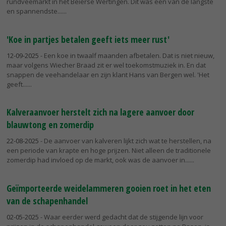
rundveemarkt in het Beierse Wertingen. Dit was een van de langste
en spannendste...
'Koe in partjes betalen geeft iets meer rust'
12-09-2025
- Een koe in twaalf maanden afbetalen. Dat is niet nieuw,
maar volgens Wiecher Braad zit er wel toekomstmuziek in. En dat
snappen de veehandelaar en zijn klant Hans van Bergen wel. 'Het
geeft...
Kalveraanvoer herstelt zich na lagere aanvoer door
blauwtong en zomerdip
22-08-2025
- De aanvoer van kalveren lijkt zich wat te herstellen, na
een periode van krapte en hoge prijzen. Niet alleen de traditionele
zomerdip had invloed op de markt, ook was de aanvoer in...
Geïmporteerde weidelammeren gooien roet in het eten
van de schapenhandel
02-05-2025
- Waar eerder werd gedacht dat de stijgende lijn voor