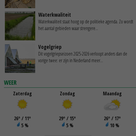
Waterkwaliteit
Waterkwaliteit staat hoog op de politieke agenda. Zo wordt
het aantal gebieden waar strengere...
Vogelgriep
Dit vogelgriepseizoen 2025-2026 verloopt anders dan de
vorige twee: er zijn in Nederland meer...
WEER
Zaterdag
Zondag
Maandag
26
°
/ 11
°
29
°
/ 15
°
26
°
/ 17
°
5 %
5 %
10 %