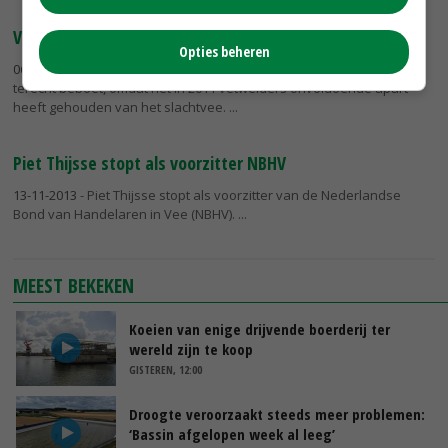
Veemarkt beboet om weiderunderen
Opties beheren
06-08-2014
- De stichting Veehandelscentrum Noord Nederland is
terecht beboet, omdat het in 2011 vetweiders onvoldoende apart
heeft gehouden van het slachtvee.
Piet Thijsse stopt als voorzitter NBHV
13-11-2013
- Piet Thijsse stopt als voorzitter van de Nederlandse
Bond van Handelaren in Vee (NBHV).
MEEST BEKEKEN
Koeien van enige drijvende boerderij ter
wereld zijn te koop
GISTEREN, 12:00
Droogte veroorzaakt steeds meer problemen:
‘Bassin afgelopen week al leeg’