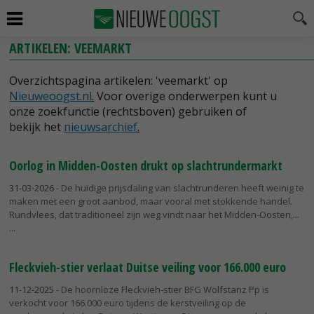
ARTIKELEN: VEEMARKT
Overzichtspagina artikelen: 'veemarkt' op
Nieuweoogst.nl
.
Voor overige onderwerpen kunt u
onze zoekfunctie (rechtsboven) gebruiken of
bekijk het
nieuwsarchief
.
Oorlog in Midden-Oosten drukt op slachtrundermarkt
31-03-2026
- De huidige prijsdaling van slachtrunderen heeft weinig te
maken met een groot aanbod, maar vooral met stokkende handel.
Rundvlees, dat traditioneel zijn weg vindt naar het Midden-Oosten,...
Fleckvieh-stier verlaat Duitse veiling voor 166.000 euro
11-12-2025
- De hoornloze Fleckvieh-stier BFG Wolfstanz Pp is
verkocht voor 166.000 euro tijdens de kerstveiling op de