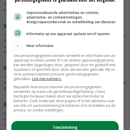
persoonsgegevens te gebruiken voor het volgende:
vorige week naar 485 koeien deze week. De slachterijen draaien
volop om het...
Gepersonaliseerde advertenties en content,
advertentie- en contentmetingen,
doelgroepenonderzoek en ontwikkeling van diensten
Meer slachtvee op veemarkt
Informatie op een apparaat opslaan en/of openen
14-01-2016
- Melkveehouders blijven koeien afstoten. De aanvoer op
de Leeuwarder veemarkt steeg deze week van 388 slachtkoeien
Meer informatie
vorige week naar 485 koeien deze week. De slachterijen draaien
volop om het...
Uw persoonsgegevens worden verwerkt en informatie van uw
apparaat (cookies, unieke ID's en andere apparaatgegevens)
kan worden opgeslagen door, geopend door en gedeeld met
Minder dieren op Baistemaart Winsum
4 partners of specifiek door deze site worden gebruikt. Wij en
onze partners kunnen precieze geolocatiegegevens
19-10-2015
- Op de Baistemaart in het Groningse Winsum zijn
gebruiken.
Lijst met partners.
maandag bijna de helft minder dieren aanwezig dan vorig jaar, meldt
Bepaalde leveranciers kunnen uw persoonsgegevens
RTV Noord.
verwerken op basis van gerechtvaardigd belang. U kunt
hiertegen bezwaar maken door uw opties hieronder te
beheren. Zoek onderaan deze pagina of in het sitemenu naar
Minder koeien, meer schapen in Leeuwarden
een link om uw toestemming te beheren of in te trekken via de
privacy- en cookie-instellingen.
22-08-2014
- Op de veemarkt in Leeuwarden zijn het afgelopen
halfjaar 500 koeien minder verhandeld. Het aantal verhandelde
schapen steeg met 1.200.
Toestemming