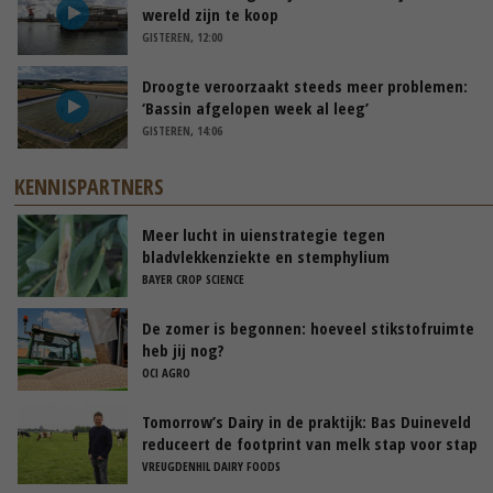
wereld zijn te koop
GISTEREN, 12:00
Droogte veroorzaakt steeds meer problemen:
‘Bassin afgelopen week al leeg’
GISTEREN, 14:06
KENNISPARTNERS
Meer lucht in uienstrategie tegen
bladvlekkenziekte en stemphylium
BAYER CROP SCIENCE
De zomer is begonnen: hoeveel stikstofruimte
heb jij nog?
OCI AGRO
Tomorrow’s Dairy in de praktijk: Bas Duineveld
reduceert de footprint van melk stap voor stap
VREUGDENHIL DAIRY FOODS