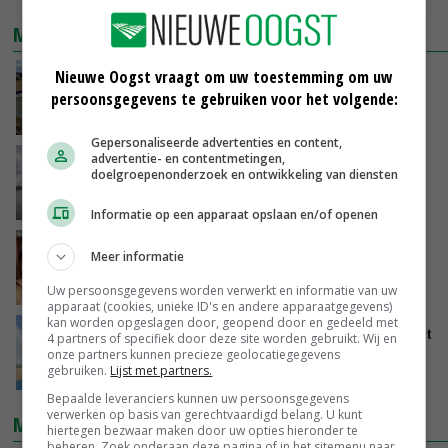
MEEST BEKEKEN
Nieuwe Oogst vraagt om uw toestemming om uw
Droogte veroorzaakt steeds meer problemen:
persoonsgegevens te gebruiken voor het volgende:
‘Bassin afgelopen week al leeg’
GISTEREN, 14:06
Gepersonaliseerde advertenties en content,
advertentie- en contentmetingen,
Koeien van enige drijvende boerderij ter
doelgroepenonderzoek en ontwikkeling van diensten
wereld zijn te koop
GISTEREN, 12:00
Informatie op een apparaat opslaan en/of openen
Danique in Canada: ‘Superveel schik gehad
Meer informatie
tijdens stage’
04-08-2026
Uw persoonsgegevens worden verwerkt en informatie van uw
apparaat (cookies, unieke ID's en andere apparaatgegevens)
kan worden opgeslagen door, geopend door en gedeeld met
Oekraïne-vlogger Kees Huizinga: ‘Tarwe wordt
4 partners of specifiek door deze site worden gebruikt. Wij en
geperst, koeien hebben stro nodig’
onze partners kunnen precieze geolocatiegegevens
gebruiken.
Lijst met partners.
31-07-2026
Bepaalde leveranciers kunnen uw persoonsgegevens
verwerken op basis van gerechtvaardigd belang. U kunt
MEEST GELEZEN
hiertegen bezwaar maken door uw opties hieronder te
beheren. Zoek onderaan deze pagina of in het sitemenu naar