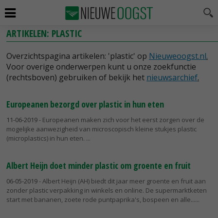
ARTIKELEN: PLASTIC
Overzichtspagina artikelen: 'plastic' op
Nieuweoogst.nl
.
Voor overige onderwerpen kunt u onze zoekfunctie
(rechtsboven) gebruiken of bekijk het
nieuwsarchief
.
Europeanen bezorgd over plastic in hun eten
11-06-2019
- Europeanen maken zich voor het eerst zorgen over de
mogelijke aanwezigheid van microscopisch kleine stukjes plastic
(microplastics) in hun eten.
Albert Heijn doet minder plastic om groente en fruit
06-05-2019
- Albert Heijn (AH) biedt dit jaar meer groente en fruit aan
zonder plastic verpakking in winkels en online. De supermarktketen
start met bananen, zoete rode puntpaprika's, bospeen en alle...