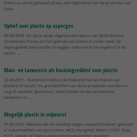
melkzuur wordt gehaald uit wei, een bijproduct van de productie van
kaas.
Ophef over plastic op asperges
05-04-2018
- De deze week uitgesproken wens van de Brabantse
GroenLinks-fractie om het gebruik van plastic in onder meer de
aspergeteelt aan banden te leggen, leidt vooral tot ongeloof in de
sector.
Mais- en tarwestro als basisingrediënt voor plastic
23-03-2017
- ?Bacteriën hebben de toekomst bij het maken van
plastics of vezels. De grondstoffen van deze producten worden nu
nog uit aardolie gewonnen, maar komen straks uit maisstro,
tarwestro of...
Mogelijk plastic in snijworst
01-03-2016
- Mensen die de voorbije dagen snijworst hebben gehaald
in supermarkten van Jan Linders, MCD, Hoogvliet, Attent, COOP, Spar,
PLUS, Vomar of Deen kunnen het product beter niet eten.