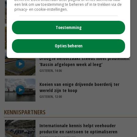
een link om uw toestemming te beheren of in te trekken via de
‘De eerste 10 ton van de uienoogst zijn we nu
privacy- en cookie-instellingen.
al kwijt’
GISTEREN, 09:28
Toestemming
Droogte raakt alle sectoren, LTO waarschuwt
voor lege schappen
GISTEREN, 11:05
Opties beheren
Droogte veroorzaakt steeds meer problemen:
‘Bassin afgelopen week al leeg’
GISTEREN, 14:06
Koeien van enige drijvende boerderij ter
wereld zijn te koop
GISTEREN, 12:00
KENNISPARTNERS
Internationale kennis helpt veehouder
productie en rantsoen te optimaliseren