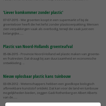
'Liever komkommer zonder plastic'
07-07-2015
- Wie groenten koopt in een supermarkt of bij de
groenteboer heeft die het liefst zonder plasticverpakking. Mensen
zien verpakkingen vaak als overbodig, terwijl die vaak juist een
belangrijke...
Plastic van Noord-Hollands groenteafval
05-06-2015
- Provincie Noord-Holland wil plastic maken van groente-
en fruitresten. Dat draagt bij aan duurzaamheid en economische
ontwikkeling.
Nieuw oplosbaar plastic kans tuinbouw
03-09-2012
- Wetenschappers hebben een goedkope biologisch
afbreekbare kunststof ontdekt. Dat kan voor de land-en tuinbouw
mogelijkheden bieden, zeggen Gadi Rothenberg en Albert Alberts
van de...