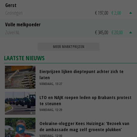
Gerst
Groningen
€ 197,00
€ 2,00
Volle melkpoeder
Zuivel NL
€ 345,00
€ 20,00
MEER MARKTPRIJZEN
LAATSTE NIEUWS
Eierprijzen lijken dieptepunt achter zich te
laten
VANDAAG, 13:27
LTO en NAJK roepen leden op Brabants protest
te steunen
VANDAAG, 12:29
Oekraïne-vlogger Kees Huizinga: ‘Bezoek van
de ambassade mag zelf groente plukken’
VANDAAG, 12:00