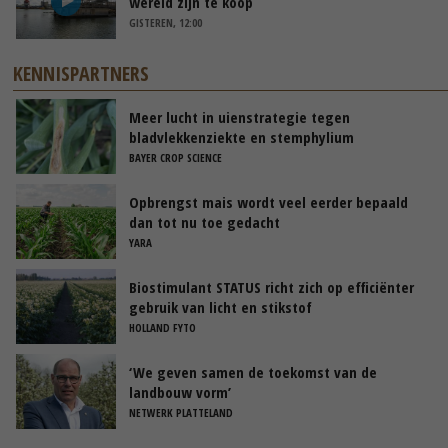
wereld zijn te koop
GISTEREN, 12:00
KENNISPARTNERS
Meer lucht in uienstrategie tegen
bladvlekkenziekte en stemphylium
BAYER CROP SCIENCE
Opbrengst mais wordt veel eerder bepaald
dan tot nu toe gedacht
YARA
Biostimulant STATUS richt zich op efficiënter
gebruik van licht en stikstof
HOLLAND FYTO
‘We geven samen de toekomst van de
landbouw vorm’
NETWERK PLATTELAND