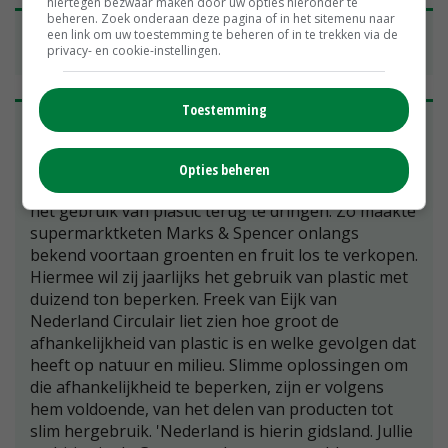
hiertegen bezwaar maken door uw opties hieronder te
beheren. Zoek onderaan deze pagina of in het sitemenu naar
Minder plastic, meer business in Greenport-
een link om uw toestemming te beheren of in te trekken via de
privacy- en cookie-instellingen.
keten
Toestemming
Op de bijeenkomst 'Minder Plastic, meer business
in de Greenport-keten' in het World Horti Center
vertelde wethouder Karin Zwinkels van gemeente
Opties beheren
Westland over het groeiend aantal initiatieven om
het gebruik van plastic terug te dringen. Zo maakte
supermarktketen Marks & Spencer onlangs
bekend voortaan groenten en fruit los te verkopen.
Hiermee wil zij jaarlijks het gebruik van plastic met
duizend ton beperken. Freek van Eijk van
Nederland Circulair liet zien hoe groot de
afhankelijkheid van plastic is en welke gevolgen dat
heeft op natuur en milieu. Slimme oplossingen om
die afhankelijkheid te beperken, zijn er volgens
hem voldoende, van het delen van producten tot
slim hergebruik. 'Nederland is hierin gidsland. Jullie