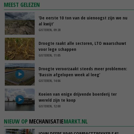
MEEST GELEZEN
‘De eerste 10 ton van de uienoogst zijn we nu
al kwijt’
GISTEREN, 09:28
Droogte raakt alle sectoren, LTO waarschuwt
voor lege schappen
GISTEREN, 11:05
Droogte veroorzaakt steeds meer problemen:
‘Bassin afgelopen week al leeg’
GISTEREN, 14:06
Koeien van enige drijvende boerderij ter
wereld zijn te koop
GISTEREN, 12:00
NIEUW OP
MECHANISATIE
MARKT.NL