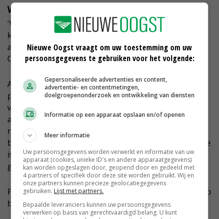
Vulmateriaal
'We zoeken naar meer milieuvriendelijke en minder
kostbare materialen. Finnpeat is kostbaar en bij het
afgraven ervan komt CO2 vrij, wat impact heeft op de
Nieuwe Oogst vraagt om uw toestemming om uw
persoonsgegevens te gebruiken voor het volgende:
CO2-footprint', vertelt Paessler.
Gepersonaliseerde advertenties en content,
Aan de tafel over plastics in de keten van bloemen en
advertentie- en contentmetingen,
planten kwamen verschillende bruikbare ideeën
doelgroepenonderzoek en ontwikkeling van diensten
voorbij. Zoals het vacuümtrekken, dat de bol wel laat
Informatie op een apparaat opslaan en/of openen
ademen, waardoor geen verpakking en vulmateriaal
nodig zijn. Plastic is dan nog wel nodig, maar dat kan
Meer informatie
biobased of biologisch afbreekbaar zijn. Een ander idee
Uw persoonsgegevens worden verwerkt en informatie van uw
is bollen te behandelen met een lijmspray, waardoor
apparaat (cookies, unieke ID's en andere apparaatgegevens)
geen plastic meer nodig is, alleen nog vulmateriaal.
kan worden opgeslagen door, geopend door en gedeeld met
4 partners of specifiek door deze site worden gebruikt. Wij en
onze partners kunnen precieze geolocatiegegevens
Paessler: 'Allemaal onwijs goede oplossingen, die we op
gebruiken.
Lijst met partners.
bruikbaarheid en prijs gaan bekijken.'
Bepaalde leveranciers kunnen uw persoonsgegevens
verwerken op basis van gerechtvaardigd belang. U kunt