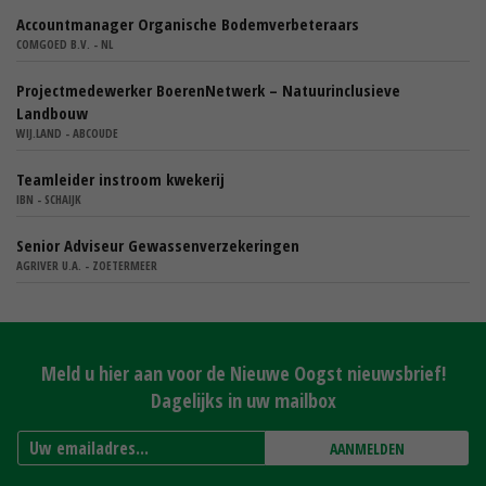
Accountmanager Organische Bodemverbeteraars
COMGOED B.V. - NL
Projectmedewerker BoerenNetwerk – Natuurinclusieve
Landbouw
WIJ.LAND - ABCOUDE
Teamleider instroom kwekerij
IBN - SCHAIJK
Senior Adviseur Gewassenverzekeringen
AGRIVER U.A. - ZOETERMEER
Meld u hier aan voor de Nieuwe Oogst nieuwsbrief!
Dagelijks in uw mailbox
AANMELDEN