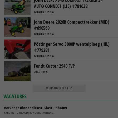
JOHN DEERE X940 COMPACTTREKKER 54"
AUTO CONNECT (LIE) #781638
GEBRUIKT, P.O.A.
John Deere 2026R Compacttrekker (MID)
#690569
GEBRUIKT, P.O.A.
Pöttinger Servo 3000P wentelploeg (HIL)
#779281
GEBRUIKT, P.O.A.
Fendt Cutter 2940 FVP
2023, P.O.A.
MEER ADVERTENTIES
VACATURES
Verkoper Binnendienst Glastuinbouw
KARO BV - ZWAAGDIJK, NOORD-HOLLAND,