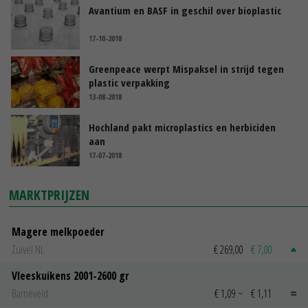
Avantium en BASF in geschil over bioplastic
17-10-2018
Greenpeace werpt Mispaksel in strijd tegen
plastic verpakking
13-08-2018
Hochland pakt microplastics en herbiciden
aan
17-07-2018
MARKTPRIJZEN
Magere melkpoeder
Zuivel NL
€ 269,00
€ 7,00
Vleeskuikens 2001-2600 gr
Barneveld
€ 1,09
~
€ 1,11