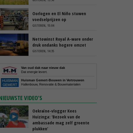
Oorlogen en El Niño stuwen
voedselprijzen op
GISTEREN, 15:04
Nettowinst Royal A-ware onder
druk ondanks hogere omzet
GISTEREN, 14:35
Van oud dak naar nieuw dak
Dat energie levert.
Huisman Gemert-Bouwen in Vertrouwen
Hallenbouw, Renovatie & Bouwmaterialen
NIEUWSTE VIDEO'S
Oekraïne-vlogger Kees
Huizinga: ‘Bezoek van de
ambassade mag zelf groente
plukken’