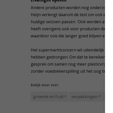
Andere producten worden nog onderzocht op
Heijn verlengt daarom de test om ook ervar
huidige seizoen passen. 'Ook worden altern
heeft overigens ook voor producten die in p
waardoor ook die langer goed blijven en dit
Het supermarktconcern wil uiteindelijk zij
hebben gedrongen. Om dat te bereiken, is A
gesprek om samen nog meer plasticvrije gro
zonder voedselverspilling uit het oog te ver
Bekijk meer over:
groente en fruit
verpakkingen
plas