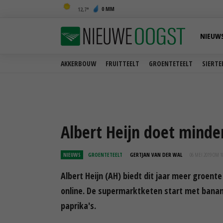
0 MM
12,7
NIEUW
AKKERBOUW
FRUITTEELT
GROENTETEELT
SIERTE
Albert Heijn doet minder
NIEUWS
GROENTETEELT
GERTJAN VAN DER WAL
06 MEI 2019 OM 1
Albert Heijn (AH) biedt dit jaar meer groente
online. De supermarktketen start met banan
paprika's.