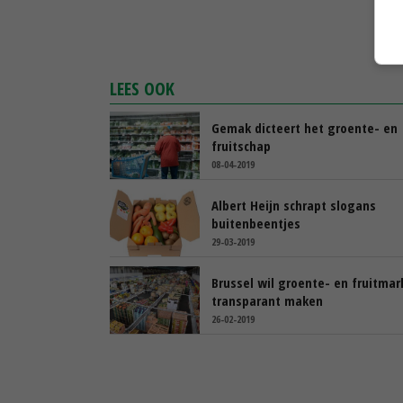
LEES OOK
Gemak dicteert het groente- en
fruitschap
08-04-2019
Albert Heijn schrapt slogans
buitenbeentjes
29-03-2019
Brussel wil groente- en fruitmar
transparant maken
26-02-2019