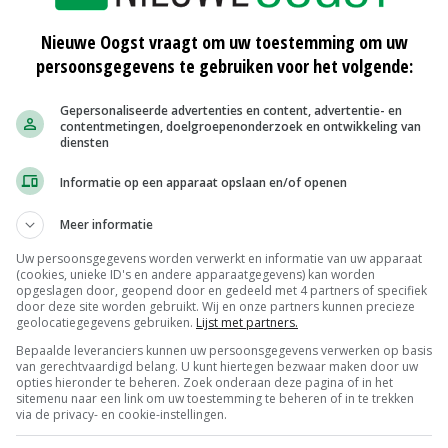
 kwaliteit en tegengaan van voedselverspilling. Albert
Nieuwe Oogst vraagt om uw toestemming om uw
ingen op te doen met groente en fruit die bij het
persoonsgegevens te gebruiken voor het volgende:
atieve verpakkingsmaterialen onderzocht. 'Dry misting'
Gepersonaliseerde advertenties en content, advertentie- en
lastic zitten een goede werking. Het koelt de producten,
contentmetingen, doelgroepenonderzoek en ontwikkeling van
 gaat voedselverspilling tegen.'
diensten
Informatie op een apparaat opslaan en/of openen
n verpakkingsmateriaal in 2025 met 25 procent terug
H 'volop met onze leveranciers en vaste telers in
Meer informatie
ente- en fruitproducten in de winkels te krijgen,
Uw persoonsgegevens worden verwerkt en informatie van uw apparaat
(cookies, unieke ID's en andere apparaatgegevens) kan worden
liezen'.
opgeslagen door, geopend door en gedeeld met 4 partners of specifiek
door deze site worden gebruikt. Wij en onze partners kunnen precieze
geolocatiegegevens gebruiken.
Lijst met partners.
Bepaalde leveranciers kunnen uw persoonsgegevens verwerken op basis
van gerechtvaardigd belang. U kunt hiertegen bezwaar maken door uw
tic
Albert Heijn
opties hieronder te beheren. Zoek onderaan deze pagina of in het
sitemenu naar een link om uw toestemming te beheren of in te trekken
via de privacy- en cookie-instellingen.