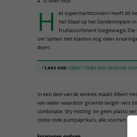
© Albert Heijn
H
et supermarktconcern heeft dit be
het filiaal op het Genderenplein 
fruitassortiment toegevoegd. Die 
om 'samen met klanten nog meer ervaringen
doen'.
•
Lees ook:
Albert Heijn test verkoop onv
In een deel van de winkels maakt Albert Heij
van water waardoor groente langer vers blij
combinatie 'dry misting' en geen plastic v
zoete rode puntpaprika's, alle soorten pap
Ervaringen opdoen