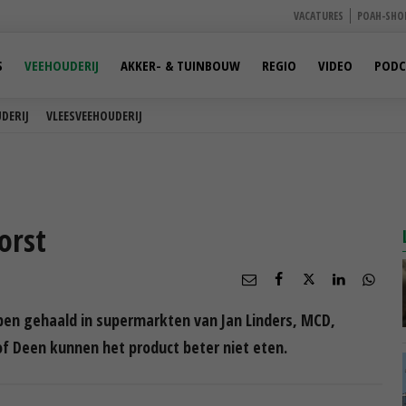
VACATURES
POAH-SHO
S
VEEHOUDERIJ
AKKER- & TUINBOUW
REGIO
VIDEO
PODC
DERIJ
VLEESVEEHOUDERIJ
orst
ben gehaald in supermarkten van Jan Linders, MCD,
of Deen kunnen het product beter niet eten.