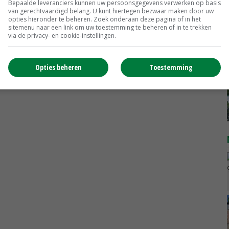
Bepaalde leveranciers kunnen uw persoonsgegevens verwerken op basis
van gerechtvaardigd belang. U kunt hiertegen bezwaar maken door uw
opties hieronder te beheren. Zoek onderaan deze pagina of in het
sitemenu naar een link om uw toestemming te beheren of in te trekken
via de privacy- en cookie-instellingen.
Opties beheren
Toestemming