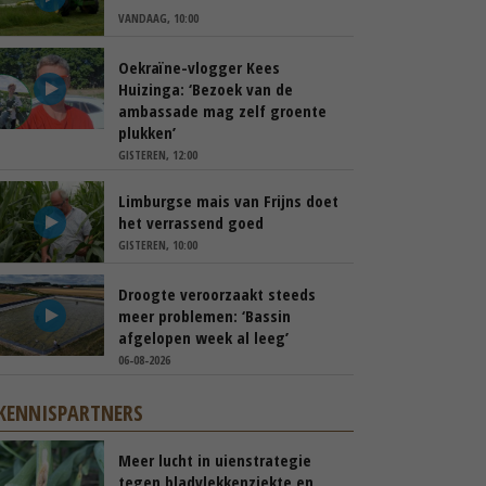
VANDAAG, 10:00
Oekraïne-vlogger Kees
Huizinga: ‘Bezoek van de
ambassade mag zelf groente
plukken’
GISTEREN, 12:00
Limburgse mais van Frijns doet
het verrassend goed
GISTEREN, 10:00
Droogte veroorzaakt steeds
meer problemen: ‘Bassin
afgelopen week al leeg’
06-08-2026
KENNISPARTNERS
Meer lucht in uienstrategie
tegen bladvlekkenziekte en