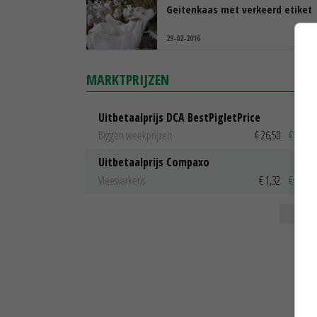
Geitenkaas met verkeerd etiket
29-02-2016
MARKTPRIJZEN
Uitbetaalprijs DCA BestPigletPrice
Biggen weekprijzen
€ 26,50
€ 0,50
Uitbetaalprijs Compaxo
Vleesvarkens
€ 1,32
€ 0,10