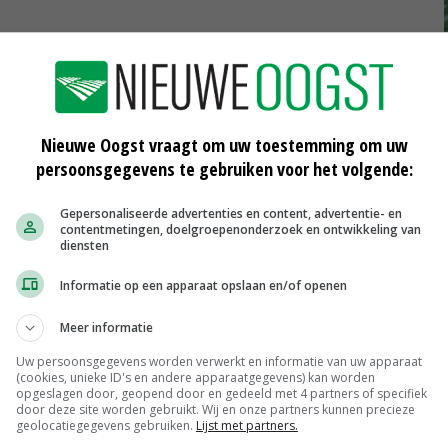
Nieuwe Oogst vraagt om uw toestemming om uw
Uitbetaalprijs Van Rooi Meat
persoonsgegevens te gebruiken voor het volgende:
Vleesvarkens
€ 1,25
€ 0,10
Gepersonaliseerde advertenties en content, advertentie- en
ISN prijs Frankrijk
contentmetingen, doelgroepenonderzoek en ontwikkeling van
diensten
Vleesvarkens
€ 1,78
€ 0,06
Informatie op een apparaat opslaan en/of openen
MEER MARKTPRIJZEN
Meer informatie
Uw persoonsgegevens worden verwerkt en informatie van uw apparaat
(cookies, unieke ID's en andere apparaatgegevens) kan worden
opgeslagen door, geopend door en gedeeld met 4 partners of specifiek
door deze site worden gebruikt. Wij en onze partners kunnen precieze
geolocatiegegevens gebruiken.
Lijst met partners.