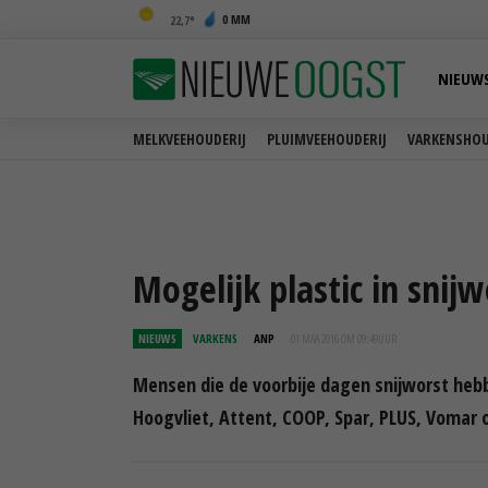
0 MM
22,7
NIEUW
MELKVEEHOUDERIJ
PLUIMVEEHOUDERIJ
VARKENSHOU
Mogelijk plastic in snijw
NIEUWS
VARKENS
ANP
01 MAA 2016 OM 09:49
UUR
Mensen die de voorbije dagen snijworst heb
Hoogvliet, Attent, COOP, Spar, PLUS, Vomar 