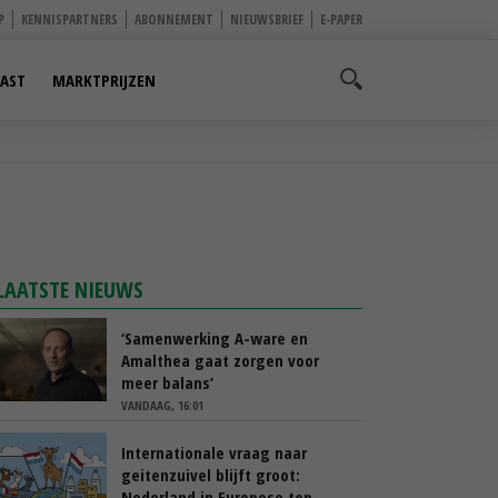
P
KENNISPARTNERS
ABONNEMENT
NIEUWSBRIEF
E-PAPER
AST
MARKTPRIJZEN
LAATSTE NIEUWS
‘Samenwerking A-ware en
Amalthea gaat zorgen voor
meer balans’
VANDAAG, 16:01
Internationale vraag naar
geitenzuivel blijft groot:
Nederland in Europese top