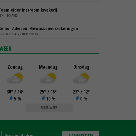
Teamleider instroom kwekerij
IBN - SCHAIJK
Senior Adviseur Gewassenverzekeringen
AGRIVER U.A. - ZOETERMEER
WEER
Zondag
Maandag
Dinsdag
30
°
/ 14
°
25
°
/ 16
°
23
°
/ 12
°
5 %
10 %
0 %
MEER WEER