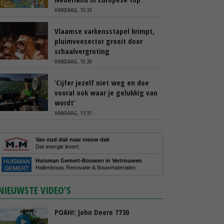
VANDAAG, 15:33
Vlaamse varkensstapel krimpt,
pluimveesector groeit door
schaalvergroting
VANDAAG, 15:20
‘Cijfer jezelf niet weg en doe
vooral ook waar je gelukkig van
wordt’
VANDAAG, 13:31
Van oud dak naar nieuw dak
Dat energie levert.
Huisman Gemert-Bouwen in Vertrouwen
Hallenbouw, Renovatie & Bouwmaterialen
NIEUWSTE VIDEO'S
POAH!: John Deere 7730