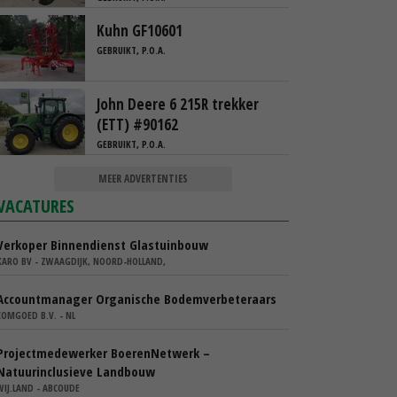
Kuhn GF10601
GEBRUIKT, P.O.A.
John Deere 6 215R trekker
(ETT) #90162
GEBRUIKT, P.O.A.
MEER ADVERTENTIES
VACATURES
Verkoper Binnendienst Glastuinbouw
KARO BV - ZWAAGDIJK, NOORD-HOLLAND,
Accountmanager Organische Bodemverbeteraars
COMGOED B.V. - NL
Projectmedewerker BoerenNetwerk –
Natuurinclusieve Landbouw
WIJ.LAND - ABCOUDE