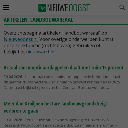
ARTIKELEN: LANDBOUWAREAAL
Overzichtspagina artikelen: 'landbouwareaal' op
Nieuweoogst.nl
.
Voor overige onderwerpen kunt u
onze zoekfunctie (rechtsboven) gebruiken of
bekijk het
nieuwsarchief
.
Areaal consumptieaardappelen daalt met ruim 15 procent
30-06-2026
- Het areaal consumptieaardappelen in Nederland daalt
dit jaar tot 70.200 hectare. Dat is ruim 15 procent minder dan in 2025.
Daarnaast blijkt uit cijfers van het Centraal Bureau voor de...
Meer dan 8 miljoen hectare landbouwgrond dreigt
verloren te gaan
19-01-2026
- Een nieuwe studie van Wageningen University &
Research (WUR) toont aan dat extra duurzaamheids- en ruimtelijk