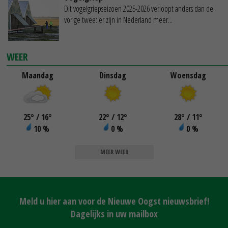
Dit vogelgriepseizoen 2025-2026 verloopt anders dan de
vorige twee: er zijn in Nederland meer...
WEER
Maandag
Dinsdag
Woensdag
25
°
/ 16
°
22
°
/ 12
°
28
°
/ 11
°
10 %
0 %
0 %
MEER WEER
Meld u hier aan voor de Nieuwe Oogst nieuwsbrief!
Dagelijks in uw mailbox