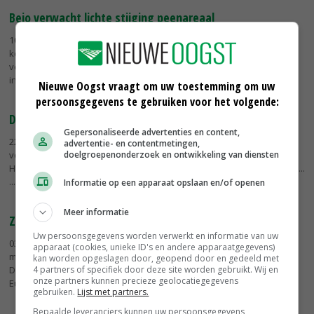
Bejo verwacht lichte stijging peenareaal
10-03-2021
- In Drenthe, Overijssel en Zeeland zal de teelt van peen
komend seizoen op beperkte schaal worden uitgebreid. De
verwachting is dat in Flevoland dit voorjaar minder peen wordt
ingezaaid.
Nieuwe Oogst vraagt om uw toestemming om uw
persoonsgegevens te gebruiken voor het volgende:
Duits landbouwareaal blijft in tien jaar vrijwel gelijk
Gepersonaliseerde advertenties en content,
22-01-2021
- Het aantal landbouwbedrijven in Duitsland is sinds de
advertentie- en contentmetingen,
doelgroepenonderzoek en ontwikkeling van diensten
vorige landbouwtelling in 2010 met 12 procent gedaald tot 263.500.
Het gebruikte landbouwareaal bleef met 16,6 miljoen hectare vrijwel...
Informatie op een apparaat opslaan en/of openen
Meer informatie
Zuid-Europees bloed maakt uien sterker tegen droogte
Uw persoonsgegevens worden verwerkt en informatie van uw
03-12-2020
- Om uienrassen voor de teelt in Nederland sterker te
apparaat (cookies, unieke ID's en andere apparaatgegevens)
maken tegen het veranderende klimaat gebruiken veredelaars van
kan worden opgeslagen door, geopend door en gedeeld met
4 partners of specifiek door deze site worden gebruikt. Wij en
De Groot en Slot genetica die afkomstig is van uien die in Zuid-
onze partners kunnen precieze geolocatiegegevens
Europa...
gebruiken.
Lijst met partners.
Bepaalde leveranciers kunnen uw persoonsgegevens