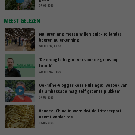
07-08-2026
MEEST GELEZEN
Na jarenlang meten willen Zuid-Hollandse
boeren nu erkenning
GISTEREN, 07:00
‘De droogte begint ver voor de grens bij
Lobith’
GISTEREN, 11:00
Oekraïne-vlogger Kees Huizinga: ‘Bezoek van
de ambassade mag zelf groente plukken’
07-08-2026
Aandeel China in wereldwijde fritesexport
neemt verder toe
07-08-2026