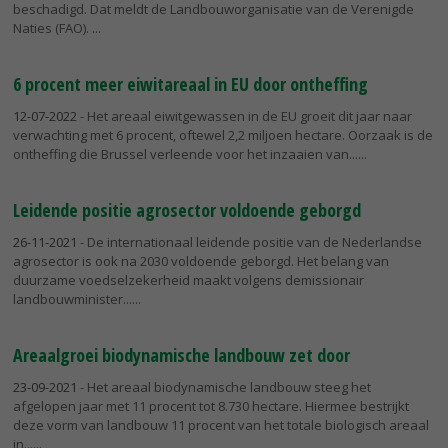
beschadigd. Dat meldt de Landbouworganisatie van de Verenigde
Naties (FAO).
6 procent meer eiwitareaal in EU door ontheffing
12-07-2022
- Het areaal eiwitgewassen in de EU groeit dit jaar naar
verwachting met 6 procent, oftewel 2,2 miljoen hectare. Oorzaak is de
ontheffing die Brussel verleende voor het inzaaien van...
Leidende positie agrosector voldoende geborgd
26-11-2021
- De internationaal leidende positie van de Nederlandse
agrosector is ook na 2030 voldoende geborgd. Het belang van
duurzame voedselzekerheid maakt volgens demissionair
landbouwminister...
Areaalgroei biodynamische landbouw zet door
23-09-2021
- Het areaal biodynamische landbouw steeg het
afgelopen jaar met 11 procent tot 8.730 hectare. Hiermee bestrijkt
deze vorm van landbouw 11 procent van het totale biologisch areaal
in...