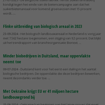
kondigt tegen het einde van de bietencampagne aan dat het
suikerbietenareaal voor komend groeiseizoen met 15 procent
wordt...
Flinke uitbreiding van biologisch areaal in 2023
23-09-2024
- Het biologisch landbouwareaal in Nederland is vorig jaar
met 7.562 hectare toegenomen, een stijging van 9,5 procent. Dat blijkt
uit het trendrapport van brancheorganisatie Bionext.
Minder biobedrijven in Duitsland, maar oppervlakte
neemt toe
09-07-2024
- Duitsland kent voor het eerst een daling in het aantal
biologische bedrijven. De oppervlakte die deze bedrijven bewerken,
neemt desondanks verder toe.
Met Oekraïne krijgt EU er 41 miljoen hectare
landbouwgrond bij
15-06-2024
- Oekraïne kan beginnen aan het lange proces dat moet