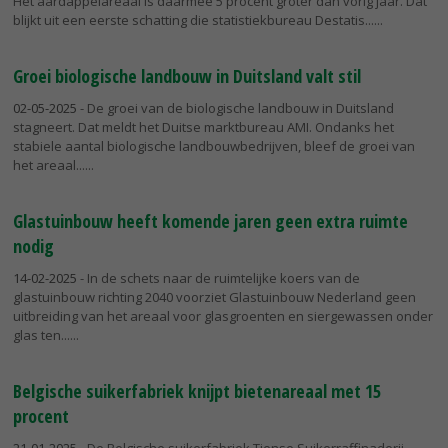
Het aardappelareaal is daarmee 5 procent groter dan vorig jaar. Dat
blijkt uit een eerste schatting die statistiekbureau Destatis...
Groei biologische landbouw in Duitsland valt stil
02-05-2025
- De groei van de biologische landbouw in Duitsland
stagneert. Dat meldt het Duitse marktbureau AMI. Ondanks het
stabiele aantal biologische landbouwbedrijven, bleef de groei van
het areaal...
Glastuinbouw heeft komende jaren geen extra ruimte
nodig
14-02-2025
- In de schets naar de ruimtelijke koers van de
glastuinbouw richting 2040 voorziet Glastuinbouw Nederland geen
uitbreiding van het areaal voor glasgroenten en siergewassen onder
glas ten...
Belgische suikerfabriek knijpt bietenareaal met 15
procent
21-01-2025
- De Belgische suikerfabriek Tiense Suikerraffinaderij