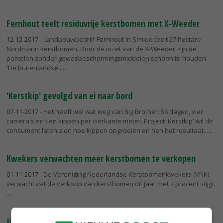
Fernhout teelt residuvrije kerstbomen met X-Weeder
12-12-2017
- Landbouwbedrijf Fernhout in Smilde teelt 27 hectare
Nordmann kerstbomen. Door de inzet van de X-Weeder zijn de
percelen zonder gewasbeschermingsmiddelen schoon te houden.
'De buitenlandse...
'Kerstkip' gevolgd van ei naar bord
07-11-2017
- Het heeft wel wat weg van Big Brother: 56 dagen, vier
camera's en tien kippen per vierkante meter. Project 'Kerstkip' wil de
consument laten zien hoe kippen opgroeien en hen het resultaat...
Kwekers verwachten meer kerstbomen te verkopen
01-11-2017
- De Vereniging Nederlandse Kerstbomenkwekers (VNK)
verwacht dat de verkoop van kerstbomen dit jaar met 7 procent stijgt.
Italianen staan nu al te springen om Nederlandse