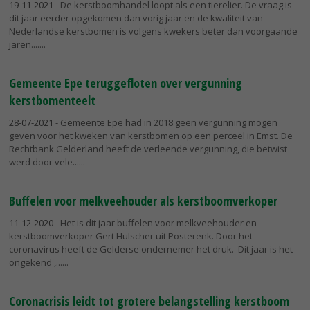
19-11-2021
- De kerstboomhandel loopt als een tierelier. De vraag is
dit jaar eerder opgekomen dan vorig jaar en de kwaliteit van
Nederlandse kerstbomen is volgens kwekers beter dan voorgaande
jaren....
Gemeente Epe teruggefloten over vergunning
kerstbomenteelt
28-07-2021
- Gemeente Epe had in 2018 geen vergunning mogen
geven voor het kweken van kerstbomen op een perceel in Emst. De
Rechtbank Gelderland heeft de verleende vergunning, die betwist
werd door vele...
Buffelen voor melkveehouder als kerstboomverkoper
11-12-2020
- Het is dit jaar buffelen voor melkveehouder en
kerstboomverkoper Gert Hulscher uit Posterenk. Door het
coronavirus heeft de Gelderse ondernemer het druk. 'Dit jaar is het
ongekend',...
Coronacrisis leidt tot grotere belangstelling kerstboom