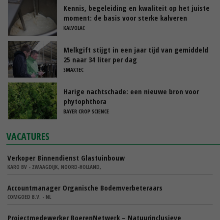
Kennis, begeleiding en kwaliteit op het juiste
moment: de basis voor sterke kalveren
KALVOLAC
Melkgift stijgt in een jaar tijd van gemiddeld
25 naar 34 liter per dag
SMAXTEC
Harige nachtschade: een nieuwe bron voor
phytophthora
BAYER CROP SCIENCE
VACATURES
Verkoper Binnendienst Glastuinbouw
KARO BV - ZWAAGDIJK, NOORD-HOLLAND,
Accountmanager Organische Bodemverbeteraars
COMGOED B.V. - NL
Projectmedewerker BoerenNetwerk – Natuurinclusieve