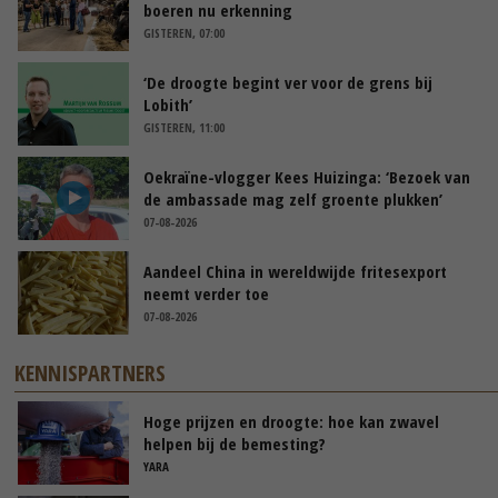
boeren nu erkenning
GISTEREN, 07:00
‘De droogte begint ver voor de grens bij
Lobith’
GISTEREN, 11:00
Oekraïne-vlogger Kees Huizinga: ‘Bezoek van
de ambassade mag zelf groente plukken’
07-08-2026
Aandeel China in wereldwijde fritesexport
neemt verder toe
07-08-2026
KENNISPARTNERS
Hoge prijzen en droogte: hoe kan zwavel
helpen bij de bemesting?
YARA