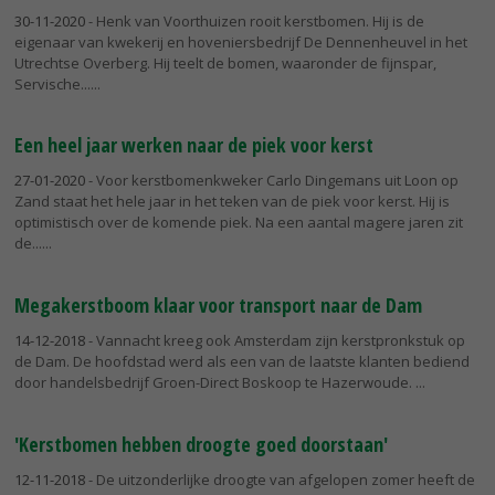
30-11-2020
- Henk van Voorthuizen rooit kerstbomen. Hij is de
eigenaar van kwekerij en hoveniersbedrijf De Dennenheuvel in het
Utrechtse Overberg. Hij teelt de bomen, waaronder de fijnspar,
Servische...
Een heel jaar werken naar de piek voor kerst
27-01-2020
- Voor kerstbomenkweker Carlo Dingemans uit Loon op
Zand staat het hele jaar in het teken van de piek voor kerst. Hij is
optimistisch over de komende piek. Na een aantal magere jaren zit
de...
Megakerstboom klaar voor transport naar de Dam
14-12-2018
- Vannacht kreeg ook Amsterdam zijn kerstpronkstuk op
de Dam. De hoofdstad werd als een van de laatste klanten bediend
door handelsbedrijf Groen-Direct Boskoop te Hazerwoude.
'Kerstbomen hebben droogte goed doorstaan'
12-11-2018
- De uitzonderlijke droogte van afgelopen zomer heeft de