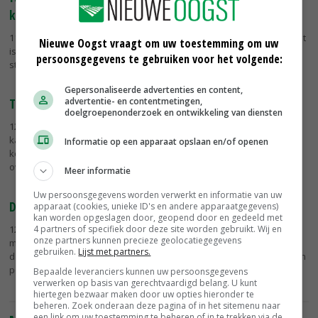
kerstboom
11-10-2017
- Kerstboomkweker Gerrit Brinkman uit het Gelderse Emst
Nieuwe Oogst vraagt om uw toestemming om uw
is begonnen met het rooien van kerstbomen. De Italiaanse markt
persoonsgegevens te gebruiken voor het volgende:
staat al te springen om zijn bomen.
Gepersonaliseerde advertenties en content,
advertentie- en contentmetingen,
TV: Nederlands konijnenvlees terug in de supermarkt
doelgroepenonderzoek en ontwikkeling van diensten
12-12-2016
- Fosfaatplafond voor tweede keer op rij overschreden,
kampioenskoeien in Zwolle onderscheiden, Nederlands
Informatie op een apparaat opslaan en/of openen
konijnenvlees weer in supermarkt, kerstbomen als warme broodjes
over de toonbank en...
Meer informatie
Uw persoonsgegevens worden verwerkt en informatie van uw
De Nordmann is de populairste kerstboom
apparaat (cookies, unieke ID's en andere apparaatgegevens)
kan worden opgeslagen door, geopend door en gedeeld met
4 partners of specifiek door deze site worden gebruikt. Wij en
12-12-2016
- Nordmannen, Blauwsparren en Omorika's.. Bij de
onze partners kunnen precieze geolocatiegegevens
maatschap Bruggenkamp in het Drentse Bovensmilde is het de
gebruiken.
Lijst met partners.
dagen voor kerst een drukte van belang. Vooral de Nordmannen zijn
populair. Abko...
Bepaalde leveranciers kunnen uw persoonsgegevens
verwerken op basis van gerechtvaardigd belang. U kunt
hiertegen bezwaar maken door uw opties hieronder te
beheren. Zoek onderaan deze pagina of in het sitemenu naar
een link om uw toestemming te beheren of in te trekken via de