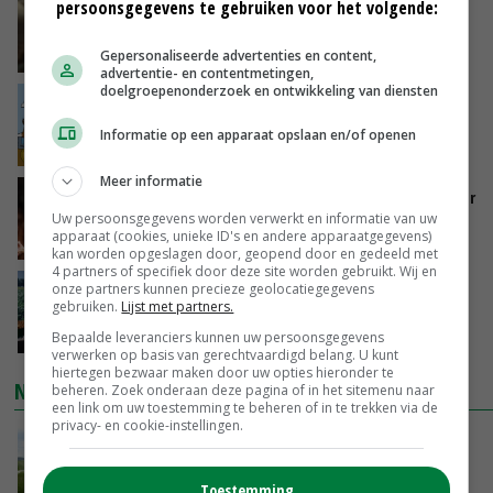
persoonsgegevens te gebruiken voor het volgende:
‘Samenwerking A-ware en Amalthea gaat
zorgen voor meer balans’
Gepersonaliseerde advertenties en content,
GISTEREN, 16:01
advertentie- en contentmetingen,
doelgroepenonderzoek en ontwikkeling van diensten
Internationale vraag naar geitenzuivel blijft
groot: Nederland in Europese top
Informatie op een apparaat opslaan en/of openen
GISTEREN, 15:33
Meer informatie
Vlaamse varkensstapel krimpt, pluimveesector
groeit door schaalvergroting
Uw persoonsgegevens worden verwerkt en informatie van uw
apparaat (cookies, unieke ID's en andere apparaatgegevens)
GISTEREN, 15:20
kan worden opgeslagen door, geopend door en gedeeld met
4 partners of specifiek door deze site worden gebruikt. Wij en
onze partners kunnen precieze geolocatiegegevens
‘Cijfer jezelf niet weg en doe vooral ook waar
gebruiken.
Lijst met partners.
je gelukkig van wordt’
GISTEREN, 13:31
Bepaalde leveranciers kunnen uw persoonsgegevens
verwerken op basis van gerechtvaardigd belang. U kunt
hiertegen bezwaar maken door uw opties hieronder te
NIEUWSTE VIDEO'S
beheren. Zoek onderaan deze pagina of in het sitemenu naar
een link om uw toestemming te beheren of in te trekken via de
privacy- en cookie-instellingen.
POAH!: John Deere 7730
GISTEREN, 10:00
Toestemming