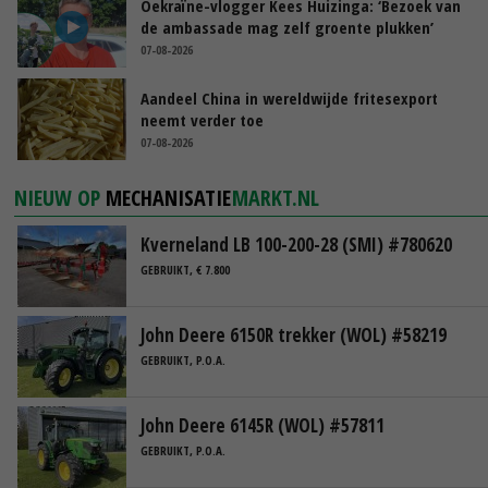
Oekraïne-vlogger Kees Huizinga: ‘Bezoek van
de ambassade mag zelf groente plukken’
07-08-2026
Aandeel China in wereldwijde fritesexport
neemt verder toe
07-08-2026
NIEUW OP
MECHANISATIE
MARKT.NL
Kverneland LB 100-200-28 (SMI) #780620
GEBRUIKT, € 7.800
John Deere 6150R trekker (WOL) #58219
GEBRUIKT, P.O.A.
John Deere 6145R (WOL) #57811
GEBRUIKT, P.O.A.