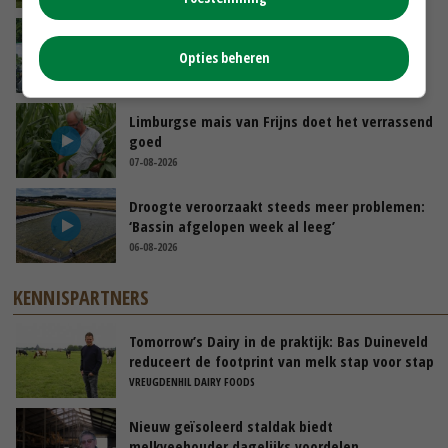
Oekraïne-vlogger Kees Huizinga: ‘Bezoek van
de ambassade mag zelf groente plukken’
Opties beheren
07-08-2026
Limburgse mais van Frijns doet het verrassend
goed
07-08-2026
Droogte veroorzaakt steeds meer problemen:
‘Bassin afgelopen week al leeg’
06-08-2026
KENNISPARTNERS
Tomorrow’s Dairy in de praktijk: Bas Duineveld
reduceert de footprint van melk stap voor stap
VREUGDENHIL DAIRY FOODS
Nieuw geïsoleerd staldak biedt
melkveehouder dagelijks voordelen