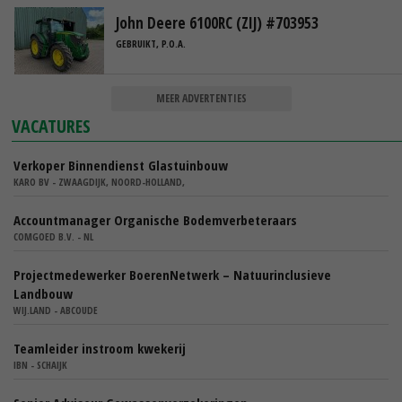
John Deere 6100RC (ZIJ) #703953
GEBRUIKT, P.O.A.
MEER ADVERTENTIES
VACATURES
Verkoper Binnendienst Glastuinbouw
KARO BV - ZWAAGDIJK, NOORD-HOLLAND,
Accountmanager Organische Bodemverbeteraars
COMGOED B.V. - NL
Projectmedewerker BoerenNetwerk – Natuurinclusieve
Landbouw
WIJ.LAND - ABCOUDE
Teamleider instroom kwekerij
IBN - SCHAIJK