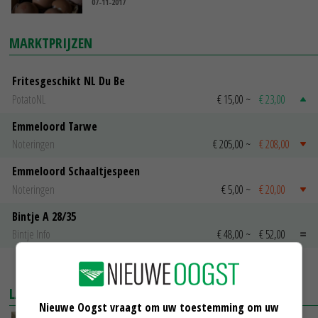
07-11-2017
MARKTPRIJZEN
Fritesgeschikt NL Du Be
PotatoNL
€ 15,00
~
€ 23,00
Emmeloord Tarwe
Noteringen
€ 205,00
~
€ 208,00
Emmeloord Schaaltjespeen
Noteringen
€ 5,00
~
€ 20,00
Bintje A 28/35
Bintje Info
€ 48,00
~
€ 52,00
MEER MARKTPRIJZEN
LAATSTE NIEUWS
Nieuwe Oogst vraagt om uw toestemming om uw