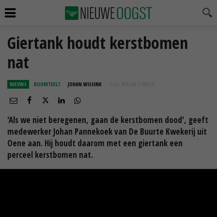
Giertank houdt kerstbomen
nat
NIEUWS
BOOMTEELT
JOHAN WISSINK
11 JUL 2018 OM 11:09
UUR
'Als we niet beregenen, gaan de kerstbomen dood', geeft
medewerker Johan Pannekoek van De Buurte Kwekerij uit
Oene aan. Hij houdt daarom met een giertank een
perceel kerstbomen nat.