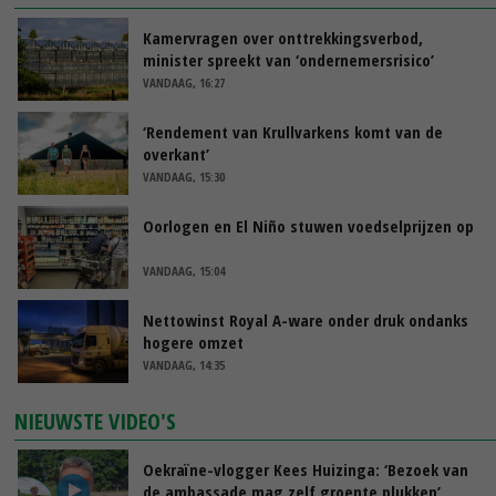
Kamervragen over onttrekkingsverbod,
minister spreekt van ‘ondernemersrisico’
VANDAAG, 16:27
‘Rendement van Krullvarkens komt van de
overkant’
VANDAAG, 15:30
Oorlogen en El Niño stuwen voedselprijzen op
VANDAAG, 15:04
Nettowinst Royal A-ware onder druk ondanks
hogere omzet
VANDAAG, 14:35
NIEUWSTE VIDEO'S
Oekraïne-vlogger Kees Huizinga: ‘Bezoek van
de ambassade mag zelf groente plukken’