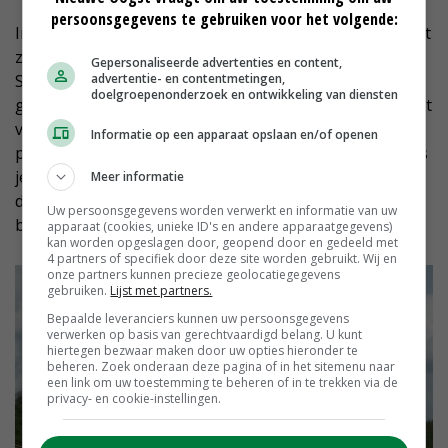
persoonsgegevens te gebruiken voor het volgende:
In het natuurbeheer mist De Dood zekerheid. Hij stoort
zich aan de nieuwe pachtvormen waarvan
Gepersonaliseerde advertenties en content,
Staatsbosbeheer sinds de invoering van het
advertentie- en contentmetingen,
doelgroepenonderzoek en ontwikkeling van diensten
geliberaliseerde pachtstelsel gebruikmaakt. '40 procent
van ons land valt nu onder de regels van kortlopende
Informatie op een apparaat opslaan en/of openen
pacht en kunnen we in feite elk moment kwijtraken. Als
je echt werk wilt maken van langjarig natuurherstel,
Meer informatie
dan is dit geen goede basis. Wij zien dat als serieuze
Uw persoonsgegevens worden verwerkt en informatie van uw
bedreiging voor ons bedrijf en voor de natuur.'
apparaat (cookies, unieke ID's en andere apparaatgegevens)
kan worden opgeslagen door, geopend door en gedeeld met
4 partners of specifiek door deze site worden gebruikt. Wij en
onze partners kunnen precieze geolocatiegegevens
gebruiken.
Lijst met partners.
Bepaalde leveranciers kunnen uw persoonsgegevens
verwerken op basis van gerechtvaardigd belang. U kunt
hiertegen bezwaar maken door uw opties hieronder te
beheren. Zoek onderaan deze pagina of in het sitemenu naar
een link om uw toestemming te beheren of in te trekken via de
privacy- en cookie-instellingen.