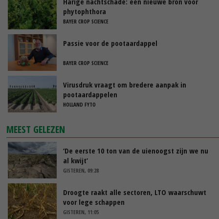
Harige nachtschade: een nieuwe bron voor
phytophthora
BAYER CROP SCIENCE
Passie voor de pootaardappel
BAYER CROP SCIENCE
Virusdruk vraagt om bredere aanpak in
pootaardappelen
HOLLAND FYTO
MEEST GELEZEN
‘De eerste 10 ton van de uienoogst zijn we nu
al kwijt’
GISTEREN, 09:28
Droogte raakt alle sectoren, LTO waarschuwt
voor lege schappen
GISTEREN, 11:05