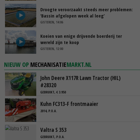
Droogte veroorzaakt steeds meer problemen:
‘Bassin afgelopen week al leeg’
GISTEREN, 14:06
Koeien van enige drijvende boerderij ter
wereld zijn te koop
GISTEREN, 12:00
NIEUW OP
MECHANISATIE
MARKT.NL
John Deere X117R Lawn Tractor (HIL)
#28320
GEBRUIKT, € 3.950
Kuhn FC313-F frontmaaier
2014, P.O.A.
Valtra S 353
GEBRUIKT, P.O.A.