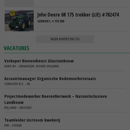
John Deere 6R 175 trekker (LIE) #782474
GEBRUIKT, € 153.500
MEER ADVERTENTIES
VACATURES
Verkoper Binnendienst Glastuinbouw
KARO BV - ZWAAGDIJK, NOORD-HOLLAND,
Accountmanager Organische Bodemverbeteraars
COMGOED B.V. - NL
Projectmedewerker BoerenNetwerk – Natuurinclusieve
Landbouw
WIJ.LAND - ABCOUDE
Teamleider instroom kwekerij
IBN - SCHAIJK