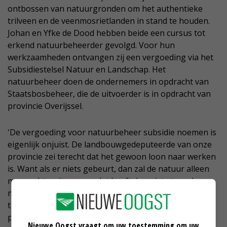
ontbossen van natuurgronden om het authentieke
trilveen en de veenmosrietlanden in stand te houden.
Johan en Yfke de Dood hebben beide een cursus tot
erkend natuurbeheerder gevolgd. Voor hun
werkzaamheden ontvangen zij een vergoeding via het
Subsidiestelsel Natuur en Landschap. Het
natuurbeheer doen de ondernemers in opdracht van
Staatsbosbeheer, die de uitvoerder is in opdracht van
provincie Overijssel.
'De vergoeding voor natuurbeheer subsidie noemen is
eigenlijk onjuist. De landbouwgedeputeerde van onze
provincie zei terecht dat het gewoon loon naar werken
is. Want als er niets gebeurt, dan zal de natuur alleen
maar achteruitgaan en dat heeft dan niets te maken
met stikstof. Wij werken hard aan het behoud van de
traditionele rietlanden, met de diverse inheemse
plantensoorten en broedvogels.'
Nieuwe Oogst vraagt om uw toestemming om uw