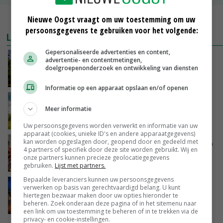
Nieuwe Oogst vraagt om uw toestemming om uw
MEER MARKTPRIJZEN
persoonsgegevens te gebruiken voor het volgende:
LAATSTE NIEUWS
Gepersonaliseerde advertenties en content,
Kamervragen over onttrekkingsverbod,
advertentie- en contentmetingen,
doelgroepenonderzoek en ontwikkeling van diensten
minister spreekt van ‘ondernemersrisico’
GISTEREN, 16:27
Informatie op een apparaat opslaan en/of openen
‘Rendement van Krullvarkens komt van de
Meer informatie
overkant’
GISTEREN, 15:30
Uw persoonsgegevens worden verwerkt en informatie van uw
apparaat (cookies, unieke ID's en andere apparaatgegevens)
kan worden opgeslagen door, geopend door en gedeeld met
Oorlogen en El Niño stuwen voedselprijzen op
4 partners of specifiek door deze site worden gebruikt. Wij en
onze partners kunnen precieze geolocatiegegevens
GISTEREN, 15:04
gebruiken.
Lijst met partners.
Bepaalde leveranciers kunnen uw persoonsgegevens
Nettowinst Royal A-ware onder druk ondanks
verwerken op basis van gerechtvaardigd belang. U kunt
hogere omzet
hiertegen bezwaar maken door uw opties hieronder te
beheren. Zoek onderaan deze pagina of in het sitemenu naar
GISTEREN, 14:35
een link om uw toestemming te beheren of in te trekken via de
privacy- en cookie-instellingen.