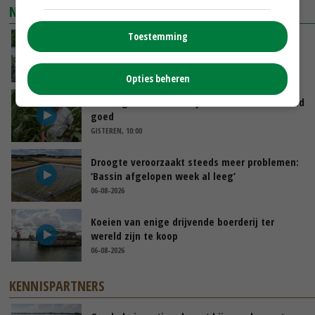
NIEUWSTE VIDEO'S
Toestemming
Oekraïne-vlogger Kees Huizinga: ‘Bezoek van
de ambassade mag zelf groente plukken’
GISTEREN, 12:00
Opties beheren
Limburgse mais van Frijns doet het verrassend
goed
GISTEREN, 10:00
Droogte veroorzaakt steeds meer problemen:
‘Bassin afgelopen week al leeg’
06-08-2026
Koeien van enige drijvende boerderij ter
wereld zijn te koop
06-08-2026
KENNISPARTNERS