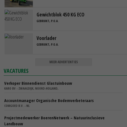
Gewichtblok 450 KG ECO
GEBRUIKT, P.O.A.
Voorlader
GEBRUIKT, P.O.A.
MEER ADVERTENTIES
VACATURES
Verkoper Binnendienst Glastuinbouw
KARO BV - ZWAAGDIJK, NOORD-HOLLAND,
Accountmanager Organische Bodemverbeteraars
COMGOED B.V. - NL
Projectmedewerker BoerenNetwerk – Natuurinclusieve
Landbouw