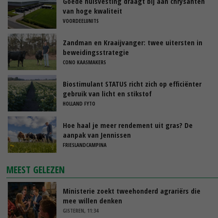
Goede huisvesting draagt bij aan chrysanten
van hoge kwaliteit
VOORDEELUNITS
Zandman en Kraaijvanger: twee uitersten in
beweidingsstrategie
CONO KAASMAKERS
Biostimulant STATUS richt zich op efficiënter
gebruik van licht en stikstof
HOLLAND FYTO
Hoe haal je meer rendement uit gras? De
aanpak van Jennissen
FRIESLANDCAMPINA
MEEST GELEZEN
Ministerie zoekt tweehonderd agrariërs die
mee willen denken
GISTEREN, 11:34