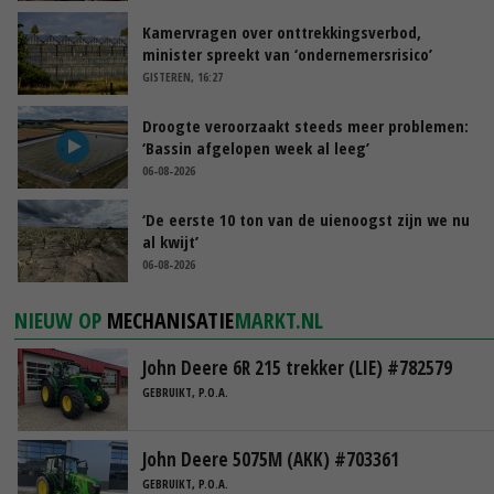
Kamervragen over onttrekkingsverbod,
minister spreekt van ‘ondernemersrisico’
GISTEREN, 16:27
Droogte veroorzaakt steeds meer problemen:
‘Bassin afgelopen week al leeg’
06-08-2026
‘De eerste 10 ton van de uienoogst zijn we nu
al kwijt’
06-08-2026
NIEUW OP
MECHANISATIE
MARKT.NL
John Deere 6R 215 trekker (LIE) #782579
GEBRUIKT, P.O.A.
John Deere 5075M (AKK) #703361
GEBRUIKT, P.O.A.