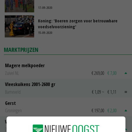
17-09-2020
Koning: 'Boeren zorgen voor betrouwbare
voedselvoorziening'
15-09-2020
MARKTPRIJZEN
Magere melkpoeder
Zuivel NL
€ 269,00
€ 7,00
Vleeskuikens 2001-2600 gr
Barneveld
€ 1,09
~
€ 1,11
Gerst
Groningen
€ 197,00
€ 2,00
Volle melkpoeder
Zuivel NL
€ 345,00
€ 20,00