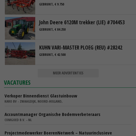
GEBRUIKT, € 9.750
John Deere 6120M trekker (LIE) #704453
GEBRUIKT, € 84.250
KUHN VARI-MASTER PLOEG (REU) #28242
GEBRUIKT, € 42.500
MEER ADVERTENTIES
VACATURES
Verkoper Binnendienst Glastuinbouw
KARO BV - ZWAAGDIJK, NOORD-HOLLAND,
Accountmanager Organische Bodemverbeteraars
COMGOED B.V. - NL
Projectmedewerker BoerenNetwerk – Natuurinclusieve