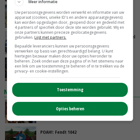
Meer informatie
‘De eerste 10 ton van de uienoogst zijn we nu
Uw persoonsgegevens worden verwerkt en informatie van uw
al kwijt’
apparaat (cookies, unieke ID's en andere apparaatgegevens)
kan worden opgeslagen door, geopend door en gedeeld met
VANDAAG, 09:28
4 partners of specifiek door deze site worden gebruikt. Wij en
onze partners kunnen precieze geolocatiegegevens
ForFarmers groeit verder en ziet marktaandeel
gebruiken.
Lijst met partners.
toenemen
Bepaalde leveranciers kunnen uw persoonsgegevens
VANDAAG, 07:43
verwerken op basis van gerechtvaardigd belang. U kunt
hiertegen bezwaar maken door uw opties hieronder te
beheren. Zoek onderaan deze pagina of in het sitemenu naar
Zalmkweker wil ‘standaard neerzetten die als
een link om uw toestemming te beheren of in te trekken via de
voorbeeld kan dienen voor sector’
privacy- en cookie-instellingen.
VANDAAG, 06:21
Toestemming
NIEUWSTE VIDEO'S
Danique in Canada: ‘Superveel schik gehad
Opties beheren
tijdens stage’
04-08-2026
POAH!: Fendt 1042