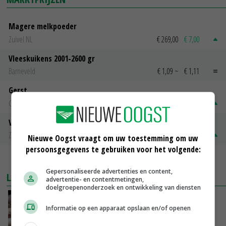
Magere melkpoeder
Zuivel NL
€ 269,00
€ 7,00
Vleeskuikens 2001-2600 gr
Barneveld
€ 1,09
~
€ 1,11
Gerst
Groningen
€ 197,00
€ 2,00
Volle melkpoeder
Zuivel NL
€ 345,00
€ 20,00
Nieuwe Oogst vraagt om uw toestemming om uw
persoonsgegevens te gebruiken voor het volgende:
MEER MARKTPRIJZEN
Gepersonaliseerde advertenties en content,
LAATSTE NIEUWS
advertentie- en contentmetingen,
doelgroepenonderzoek en ontwikkeling van diensten
Plotselinge prijsstijging geeft varkensmarkt
Informatie op een apparaat opslaan en/of openen
nieuw perspectief
VANDAAG, 10:02