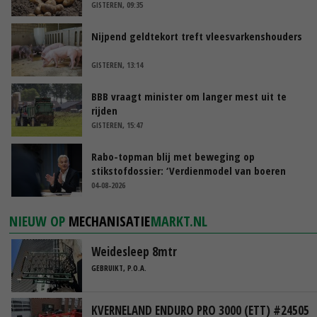
GISTEREN, 09:35
Nijpend geldtekort treft vleesvarkenshouders
GISTEREN, 13:14
BBB vraagt minister om langer mest uit te
rijden
GISTEREN, 15:47
Rabo-topman blij met beweging op
stikstofdossier: ‘Verdienmodel van boeren
blijft cruciaal’
04-08-2026
NIEUW OP
MECHANISATIE
MARKT.NL
Weidesleep 8mtr
GEBRUIKT, P.O.A.
KVERNELAND ENDURO PRO 3000 (ETT) #24505