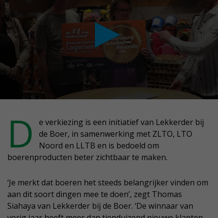
conds
D
e verkiezing is een initiatief van Lekkerder bij
de Boer, in samenwerking met ZLTO, LTO
nutes,
Noord en LLTB en is bedoeld om
conds
boerenproducten beter zichtbaar te maken.
‘Je merkt dat boeren het steeds belangrijker vinden om
aan dit soort dingen mee te doen’, zegt Thomas
Siahaya van Lekkerder bij de Boer. ‘De winnaar van
vorig jaar heeft meer dan tienduizend nieuwe klanten