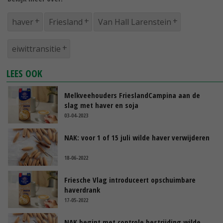
haver
Friesland
Van Hall Larenstein
eiwittransitie
LEES OOK
Melkveehouders FrieslandCampina aan de
slag met haver en soja
03-04-2023
NAK: voor 1 of 15 juli wilde haver verwijderen
18-06-2022
Friesche Vlag introduceert opschuimbare
haverdrank
17-05-2022
NAK begint met controle bestrijding wilde