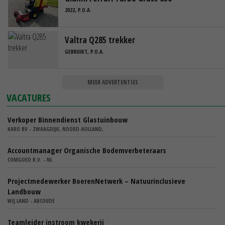
2022, P.O.A.
Valtra Q285 trekker
GEBRUIKT, P.O.A.
MEER ADVERTENTIES
VACATURES
Verkoper Binnendienst Glastuinbouw
KARO BV - ZWAAGDIJK, NOORD-HOLLAND,
Accountmanager Organische Bodemverbeteraars
COMGOED B.V. - NL
Projectmedewerker BoerenNetwerk – Natuurinclusieve
Landbouw
WIJ.LAND - ABCOUDE
Teamleider instroom kwekerij