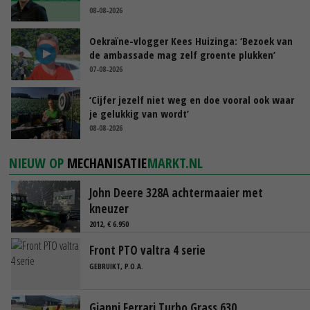
08-08-2026
Oekraïne-vlogger Kees Huizinga: ‘Bezoek van
de ambassade mag zelf groente plukken’
07-08-2026
‘Cijfer jezelf niet weg en doe vooral ook waar
je gelukkig van wordt’
08-08-2026
NIEUW OP
MECHANISATIE
MARKT.NL
John Deere 328A achtermaaier met
kneuzer
2012, € 6.950
Front PTO valtra 4 serie
GEBRUIKT, P.O.A.
Gianni Ferrari Turbo Grass 630