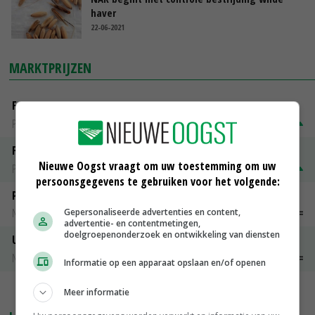
haver
22-06-2021
MARKTPRIJZEN
Fontane
PotatoNL
€ 15,00
~
€ 23,00
Fritesgeschikt NL Du Be
Nieuwe Oogst vraagt om uw toestemming om uw
PotatoNL
€ 15,00
~
€ 23,00
persoonsgegevens te gebruiken voor het volgende:
Peen
Noteringen
€ 26,00
~
€ 33,00
Gepersonaliseerde advertenties en content,
advertentie- en contentmetingen,
doelgroepenonderzoek en ontwikkeling van diensten
Uien Middenmeer Geel 30-60% grof
Noteringen
€ 0,00
~
€ 0,00
Informatie op een apparaat opslaan en/of openen
MEER MARKTPRIJZEN
Meer informatie