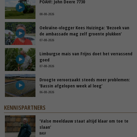
POAH!: John Deere 7730
08-08-2026
Oekraïne-vlogger Kees Huizinga: ‘Bezoek van
de ambassade mag zelf groente plukken’
07-08-2026
Limburgse mais van Frijns doet het verrassend
goed
07-08-2026
Droogte veroorzaakt steeds meer problemen:
‘Bassin afgelopen week al leeg’
06-08-2026
KENNISPARTNERS
‘Valse meeldauw staat altijd klaar om toe te
slaan’
BASF