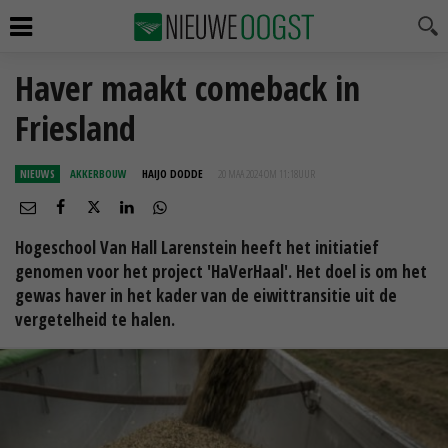
Haver maakt comeback in
Friesland
NIEUWS
AKKERBOUW
HAIJO DODDE
20 MAA 2024 OM 11:18
UUR
Hogeschool Van Hall Larenstein heeft het initiatief
genomen voor het project 'HaVerHaal'. Het doel is om het
gewas haver in het kader van de eiwittransitie uit de
vergetelheid te halen.