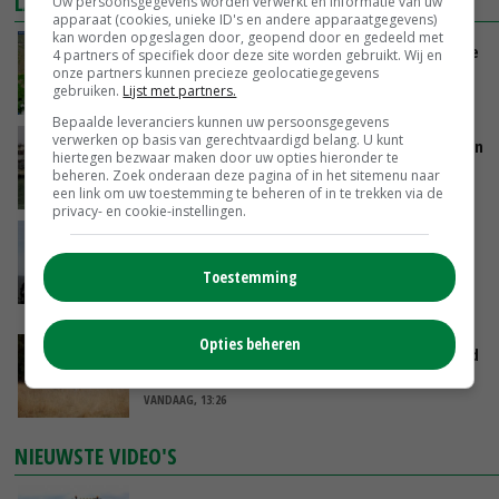
LAATSTE NIEUWS
Uw persoonsgegevens worden verwerkt en informatie van uw
apparaat (cookies, unieke ID's en andere apparaatgegevens)
kan worden opgeslagen door, geopend door en gedeeld met
Zeer lage Rijnaanvoer komt bovenop droogste
4 partners of specifiek door deze site worden gebruikt. Wij en
juli ooit
onze partners kunnen precieze geolocatiegegevens
gebruiken.
Lijst met partners.
VANDAAG, 13:55
Bepaalde leveranciers kunnen uw persoonsgegevens
verwerken op basis van gerechtvaardigd belang. U kunt
Brittany Ferries stopt met veetransport tussen
hiertegen bezwaar maken door uw opties hieronder te
Ierland en Frankrijk
beheren. Zoek onderaan deze pagina of in het sitemenu naar
VANDAAG, 13:46
een link om uw toestemming te beheren of in te trekken via de
privacy- en cookie-instellingen.
Waarschuwing moet
grondwateronttrekkingsverbod in Limburg
Toestemming
voorkomen
VANDAAG, 13:37
Opties beheren
Indonesisch staatsfonds investeert 2,5 miljard
dollar in vleesconcern JBS
VANDAAG, 13:26
NIEUWSTE VIDEO'S