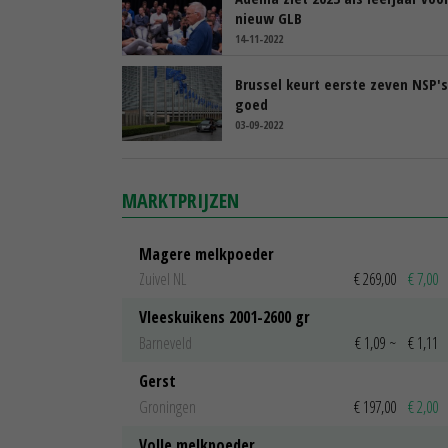
nieuw GLB
14-11-2022
Brussel keurt eerste zeven NSP's
goed
03-09-2022
MARKTPRIJZEN
Magere melkpoeder
Zuivel NL
€ 269,00
€ 7,00
Vleeskuikens 2001-2600 gr
Barneveld
€ 1,09
~
€ 1,11
Gerst
Groningen
€ 197,00
€ 2,00
Volle melkpoeder