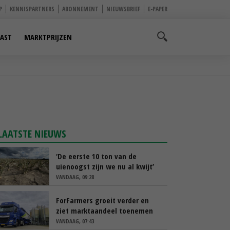
P
KENNISPARTNERS
ABONNEMENT
NIEUWSBRIEF
E-PAPER
AST
MARKTPRIJZEN
LAATSTE NIEUWS
‘De eerste 10 ton van de
uienoogst zijn we nu al kwijt’
VANDAAG, 09:28
ForFarmers groeit verder en
ziet marktaandeel toenemen
VANDAAG, 07:43