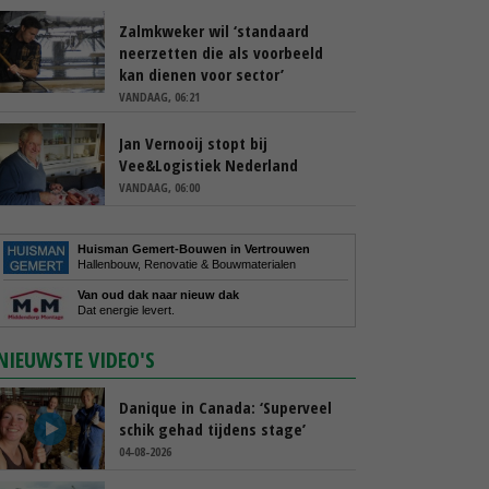
Zalmkweker wil ‘standaard
neerzetten die als voorbeeld
kan dienen voor sector’
VANDAAG, 06:21
Jan Vernooij stopt bij
Vee&Logistiek Nederland
VANDAAG, 06:00
Huisman Gemert-Bouwen in Vertrouwen
Hallenbouw, Renovatie & Bouwmaterialen
Van oud dak naar nieuw dak
Dat energie levert.
NIEUWSTE VIDEO'S
Danique in Canada: ‘Superveel
schik gehad tijdens stage’
04-08-2026