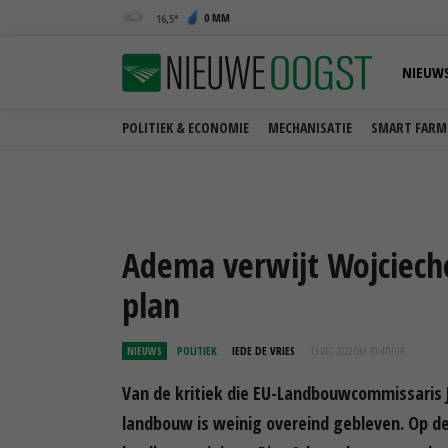
0 MM
16,5
NIEUW
POLITIEK & ECONOMIE
MECHANISATIE
SMART FARM
Adema verwijt Wojciech
plan
NIEUWS
POLITIEK
IEDE DE VRIES
13 DEC 2022 OM 10:47
UUR
Van de kritiek die EU-Landbouwcommissaris
landbouw is weinig overeind gebleven. Op 