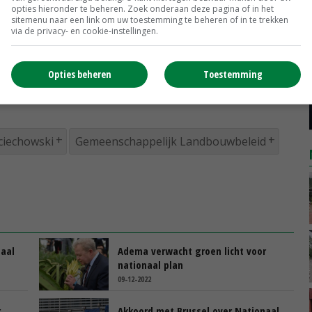
opties hieronder te beheren. Zoek onderaan deze pagina of in het
sitemenu naar een link om uw toestemming te beheren of in te trekken
 ook in beleefde bewoordingen hun verbazing uit over
via de privacy- en cookie-instellingen.
ng van het Nederlandse NSP waarover Den Haag en
akkoord bereikte.
Opties beheren
Toestemming
ciechowski
Gemeenschappelijk Landbouwbeleid
naal
Adema verwacht groen licht voor
nationaal plan
09-12-2022
r
Akkoord met Brussel over Nationaal