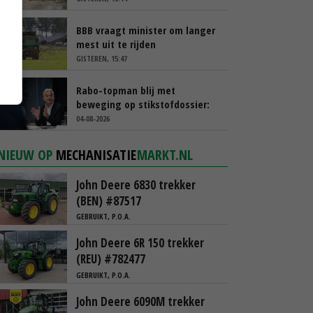
BBB vraagt minister om langer
mest uit te rijden
GISTEREN, 15:47
Rabo-topman blij met
beweging op stikstofdossier:
‘Verdienmodel van boeren blijft
04-08-2026
cruciaal’
NIEUW OP
MECHANISATIE
MARKT.NL
John Deere 6830 trekker
(BEN) #87517
GEBRUIKT, P.O.A.
John Deere 6R 150 trekker
(REU) #782477
GEBRUIKT, P.O.A.
John Deere 6090M trekker