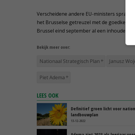
Verscheidene andere EU-ministers spraken
het Brusselse getreuzel met de goedkeuri
Brussel eind september al een inhoudelijk 
Bekijk meer over:
Nationaal Strategisch Plan
Janusz Woj
Piet Adema
LEES OOK
Definitief groen licht voor natio
landbouwplan
13-12-2022
Adema ziet 2023 als leerjaar voo