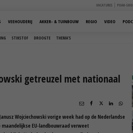
VACATURES
POAH-SHO
S
VEEHOUDERIJ
AKKER- & TUINBOUW
REGIO
VIDEO
PODC
ING
STIKSTOF
DROOGTE
THEMA'S
owski getreuzel met nationaal
 Janusz Wojciechowski vorige week had op de Nederlandse
de maandelijkse EU-landbouwraad verweet