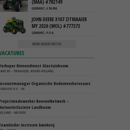
(MAA) #782149
GEBRUIKT, € 58.950
JOHN DEERE X107 ZITMAAIER
MY 2026 (WOL) #777373
GEBRUIKT, P.O.A.
MEER ADVERTENTIES
VACATURES
Verkoper Binnendienst Glastuinbouw
KARO BV - ZWAAGDIJK, NOORD-HOLLAND,
Accountmanager Organische Bodemverbeteraars
COMGOED B.V. - NL
Projectmedewerker BoerenNetwerk –
Natuurinclusieve Landbouw
WIJ.LAND - ABCOUDE
Teamleider instroom kwekerij