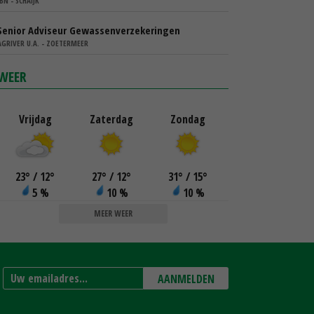
IBN - SCHAIJK
Senior Adviseur Gewassenverzekeringen
AGRIVER U.A. - ZOETERMEER
WEER
Vrijdag
Zaterdag
Zondag
23
°
/ 12
°
27
°
/ 12
°
31
°
/ 15
°
5 %
10 %
10 %
MEER WEER
AANMELDEN