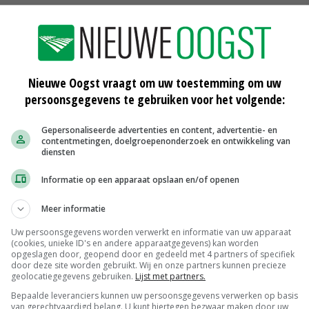
ij vindt dat de veestapel in Nederland te groot is
tares en dat Nederland te weinig doet tegen de
Nieuwe Oogst vraagt om uw toestemming om uw
staat.
persoonsgegevens te gebruiken voor het volgende:
 de mogelijkheid dat Nederland de argumenten van
Gepersonaliseerde advertenties en content, advertentie- en
contentmetingen, doelgroepenonderzoek en ontwikkeling van
llen' zou kunnen gebruiken om EU-subsidie aan te vragen
diensten
r is in het Nederlandse NSP niet gekozen.
Informatie op een apparaat opslaan en/of openen
Meer informatie
g met zijn Europese collega's als eerste het woord. Hij
Uw persoonsgegevens worden verwerkt en informatie van uw apparaat
e inzet erop gericht is om de afspraken in het GLB na te
(cookies, unieke ID's en andere apparaatgegevens) kan worden
opgeslagen door, geopend door en gedeeld met 4 partners of specifiek
ten vastlopen. Eerder heeft Nederland al moeten besluiten
door deze site worden gebruikt. Wij en onze partners kunnen precieze
geolocatiegegevens gebruiken.
Lijst met partners.
gsjaar' te maken, omdat de boeren door het Brusselse
Bepaalde leveranciers kunnen uw persoonsgegevens verwerken op basis
r aan toe zijn.
van gerechtvaardigd belang. U kunt hiertegen bezwaar maken door uw