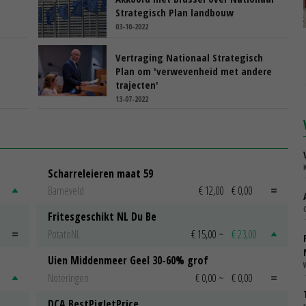
Strategisch Plan landbouw
03-10-2022
Vertraging Nationaal Strategisch
Plan om 'verwevenheid met andere
trajecten'
13-07-2022
Scharreleieren maat 59
Barneveld
€ 12,00
€ 0,00
Fritesgeschikt NL Du Be
PotatoNL
€ 15,00
~
€ 23,00
Uien Middenmeer Geel 30-60% grof
Noteringen
€ 0,00
~
€ 0,00
DCA BestPigletPrice