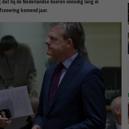
at hij de Nederlandse boeren onnodig lang in
fsvoering komend jaar.