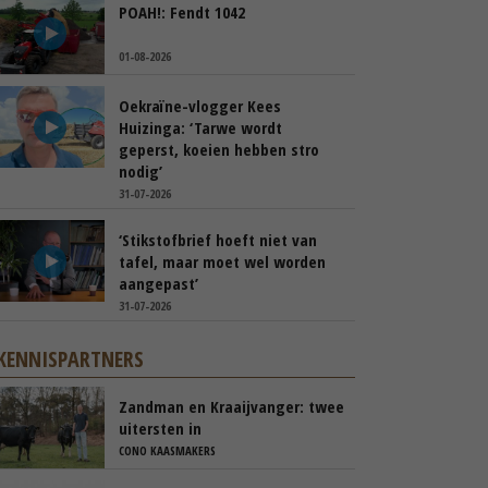
POAH!: Fendt 1042
01-08-2026
Oekraïne-vlogger Kees
Huizinga: ‘Tarwe wordt
geperst, koeien hebben stro
nodig’
31-07-2026
‘Stikstofbrief hoeft niet van
tafel, maar moet wel worden
aangepast’
31-07-2026
KENNISPARTNERS
Zandman en Kraaijvanger: twee
uitersten in
beweidingsstrategie
CONO KAASMAKERS