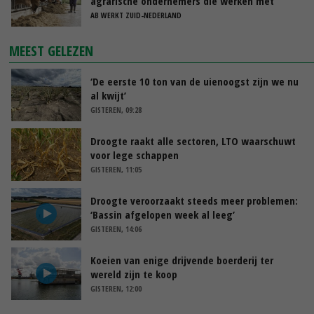
agrarische ondernemers die werken met
uitzendkrachten?
AB WERKT ZUID-NEDERLAND
MEEST GELEZEN
‘De eerste 10 ton van de uienoogst zijn we nu
al kwijt’
GISTEREN, 09:28
Droogte raakt alle sectoren, LTO waarschuwt
voor lege schappen
GISTEREN, 11:05
Droogte veroorzaakt steeds meer problemen:
‘Bassin afgelopen week al leeg’
GISTEREN, 14:06
Koeien van enige drijvende boerderij ter
wereld zijn te koop
GISTEREN, 12:00