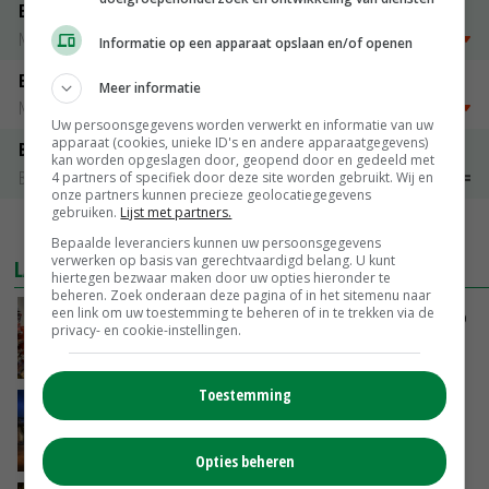
Emmeloord Tarwe
Noteringen
€ 205,00
~
€ 208,00
Informatie op een apparaat opslaan en/of openen
Emmeloord Schaaltjespeen
Meer informatie
Noteringen
€ 5,00
~
€ 20,00
Uw persoonsgegevens worden verwerkt en informatie van uw
apparaat (cookies, unieke ID's en andere apparaatgegevens)
Bintje A 28/35
kan worden opgeslagen door, geopend door en gedeeld met
Bintje Info
€ 48,00
~
€ 52,00
4 partners of specifiek door deze site worden gebruikt. Wij en
onze partners kunnen precieze geolocatiegegevens
gebruiken.
Lijst met partners.
MEER MARKTPRIJZEN
Bepaalde leveranciers kunnen uw persoonsgegevens
verwerken op basis van gerechtvaardigd belang. U kunt
LAATSTE NIEUWS
hiertegen bezwaar maken door uw opties hieronder te
beheren. Zoek onderaan deze pagina of in het sitemenu naar
een link om uw toestemming te beheren of in te trekken via de
Oorlogen en El Niño stuwen voedselprijzen op
privacy- en cookie-instellingen.
VANDAAG, 15:04
Toestemming
Nettowinst Royal A-ware onder druk ondanks
hogere omzet
VANDAAG, 14:35
Opties beheren