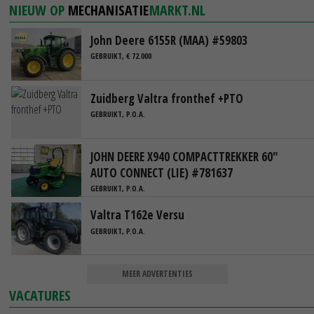
NIEUW OP
MECHANISATIE
MARKT.NL
John Deere 6155R (MAA) #59803
GEBRUIKT, € 72.000
Zuidberg Valtra fronthef +PTO
GEBRUIKT, P.O.A.
JOHN DEERE X940 COMPACTTREKKER 60"
AUTO CONNECT (LIE) #781637
GEBRUIKT, P.O.A.
Valtra T162e Versu
GEBRUIKT, P.O.A.
MEER ADVERTENTIES
VACATURES