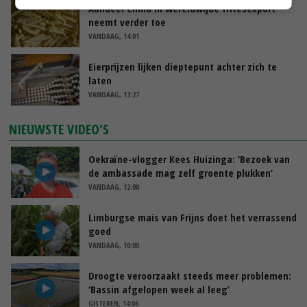
Aandeel China in wereldwijde fritesexport
neemt verder toe
VANDAAG, 14:01
Eierprijzen lijken dieptepunt achter zich te
laten
VANDAAG, 13:27
NIEUWSTE VIDEO'S
Oekraïne-vlogger Kees Huizinga: ‘Bezoek van
de ambassade mag zelf groente plukken’
VANDAAG, 12:00
Limburgse mais van Frijns doet het verrassend
goed
VANDAAG, 10:00
Droogte veroorzaakt steeds meer problemen:
‘Bassin afgelopen week al leeg’
GISTEREN, 14:06