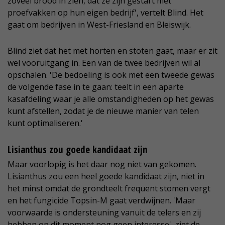
zoveel brood in zien, dat ze zijn gestart met
proefvakken op hun eigen bedrijf', vertelt Blind. Het
gaat om bedrijven in West-Friesland en Bleiswijk.
Blind ziet dat het met horten en stoten gaat, maar er zit
wel vooruitgang in. Een van de twee bedrijven wil al
opschalen. 'De bedoeling is ook met een tweede gewas
de volgende fase in te gaan: teelt in een aparte
kasafdeling waar je alle omstandigheden op het gewas
kunt afstellen, zodat je de nieuwe manier van telen
kunt optimaliseren.'
Lisianthus zou goede kandidaat zijn
Maar voorlopig is het daar nog niet van gekomen.
Lisianthus zou een heel goede kandidaat zijn, niet in
het minst omdat de grondteelt frequent stomen vergt
en het fungicide Topsin-M gaat verdwijnen. 'Maar
voorwaarde is ondersteuning vanuit de telers en zij
hebben op dit moment nog geen interesse', ziet de