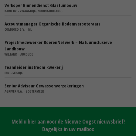
Verkoper Binnendienst Glastuinbouw
KARO BV - ZWAAGDIJK, NOORD-HOLLAND,
Accountmanager Organische Bodemverbeteraars
COMGOED B.V. - NL
Projectmedewerker BoerenNetwerk – Natuurinclusieve
Landbouw
WIJ.LAND - ABCOUDE
Teamleider instroom kwekerij
IBN - SCHAIJK
Senior Adviseur Gewassenverzekeringen
AGRIVER U.A. - ZOETERMEER
Meld u hier aan voor de Nieuwe Oogst nieuwsbrief!
Dagelijks in uw mailbox